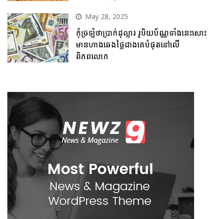
May 28, 2025
កុំច្រឡំថាប្រាក់ដុល្លារ រូបិយប័ណ្ណទាំងនេះសោះ
មានហាងឆេងថ្លៃជាងគេបំផុតនៅលើ
ពិភពលោក