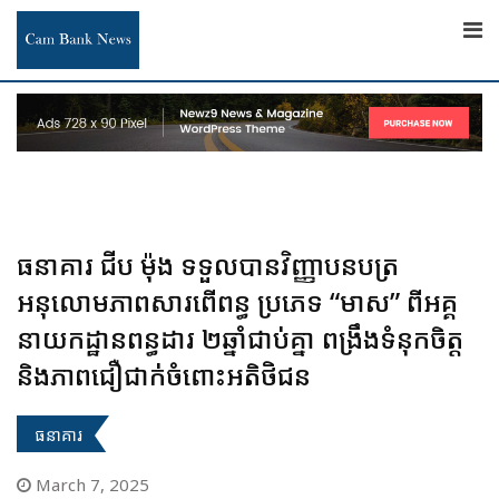
Skip
to
content
ធនាគារ ជីប ម៉ុង ទទួលបានវិញ្ញាបនបត្រ
អនុលោមភាពសារពើពន្ធ ប្រភេទ “មាស” ពីអគ្គ
នាយកដ្ឋានពន្ធដារ ២ឆ្នាំជាប់គ្នា ពង្រឹងទំនុកចិត្ត
និងភាពជឿជាក់ចំពោះអតិថិជន
ធនាគារ
March 7, 2025