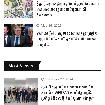
កុំច្រឡំថាប្រាក់ដុល្លារ រូបិយប័ណ្ណទាំងនេះសោះ
មានហាងឆេងថ្លៃជាងគេបំផុតនៅលើ
ពិភពលោក
May 26, 2025
មហាសេដ្ឋីទាំង ៣រូបនេះ ទោះមានទ្រព្យច្រើន
ប៉ុណ្ណា ក៏មិនចែកកេរ្តិ៍ឲ្យកូនដែរ ហើយនេះជា
ហេតុផល
Most Viewed
February 27, 2024
ស្ថាបនិកក្រុមហ៊ុន CheckinMe និង
ស្ថាបនិក WEREAD ចាប់ដៃគ្នាពង្រឹង
ប្រព័ន្ធឌីជីថលថ្មី និងដំបូងគេនៅកម្ពុជា