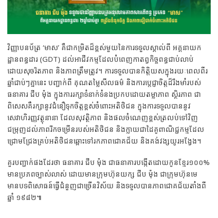
វិញ្ញាបនប័ត្រ ‘មាស’ គឺជាកម្រិតដ៏ខ្ពស់មួយនៃការទទួលស្គាល់ពី អគ្គនាយក
ដ្ឋានពន្ធដារ (GDT) ដល់អាជីវកម្មដែលបំពេញកាតព្វកិច្ចពន្ធជាប់លាប់
ដោយសុចរិតភាព និងភាពត្រឹមត្រូវ។ ការទទួលបានកិត្តិយសក្នុងរយៈពេលពីរ
ឆ្នាំជាប់ៗគ្នានេះ បញ្ជាក់ពី គុណតម្លៃសីលធម៌ និងការប្តេជ្ញាចិត្តដ៏រឹងមាំរបស់
ធនាគារ ជីប ម៉ុង ក្នុងការរក្សាទំនាក់ទំនងប្រកបដោយតម្លាភាព ស្ថិរភាព ជា
ពិសេសគឺរក្សានូវជំនឿទុកចិត្តខ្ពស់ចំពោះអតិថិជន ក្នុងការទទួលបាននូវ
សេវាហិរញ្ញវត្ថុនានា ដែលសុវត្ថិភាព និងផលចំណេញខ្ពស់ត្រលប់ទៅវិញ
ជម្រុញដល់ភាពរីកចម្រើនរបស់អតិថិជន និងក្លាយជាដៃគូពាណិជ្ជកម្មដែល
ជ្រោមជ្រែងគ្រប់អតិថិជនឆ្ពោះទៅរកភាពជោគជ័យ និងគង់វង្សយូរអង្វែង។
គួរបញ្ជាក់ផងដែរថា ធនាគារ​​ ជីប ម៉ុង​ ជាធនាគារបង្កើតដោយកូនខ្មែរ១០០%
មានប្រភពច្បាស់លាស់ ដោយមានក្រុមហ៊ុនយក្ស ជីប ម៉ុង ជាក្រុមហ៊ុនមេ
មានបទពិសោធន៍ធ្វើជំនួញជាច្រើនវិស័យ និងទទួលបានភាពជោគជ័យតាំងពី
ឆ្នាំ ១៩៨២៕