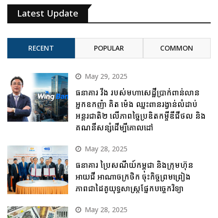
Latest Update
RECENT
POPULAR
COMMON
May 29, 2025
ធនាគារ វីង របស់មហាសេដ្ឋីប្រាក់ពាន់លាន
អ្នកឧកញ៉ា គិត ម៉េង ឈ្នះពានរង្វាន់លំដាប់
អន្តរជាតិ២ លើភាពច្នៃប្រឌិតកម្ចីឌីជីថល និង
គណនីសន្សំដើម្បីគោលដៅ
May 28, 2025
ធនាគារ ប្រៃសណីយ៍កម្ពុជា និងក្រុមហ៊ុន
អាយជី អាណាចក្រថិក ចុះកិច្ចព្រមព្រៀង
ភាពជាដៃគូយុទ្ធសាស្ត្រផ្នែកបច្ចេកវិទ្យា
May 28, 2025