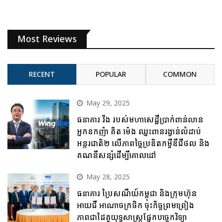
Most Reviews
RECENT
POPULAR
COMMON
May 29, 2025
ធនាគារ វីង របស់មហាសេដ្ឋីប្រាក់ពាន់លាន
អ្នកឧកញ៉ា គិត ម៉េង ឈ្នះពានរង្វាន់លំដាប់
អន្តរជាតិ២ លើភាពច្នៃប្រឌិតកម្ចីឌីជីថល និង
គណនីសន្សំដើម្បីគោលដៅ
May 28, 2025
ធនាគារ ប្រៃសណីយ៍កម្ពុជា និងក្រុមហ៊ុន
អាយជី អាណាចក្រថិក ចុះកិច្ចព្រមព្រៀង
ភាពជាដៃគូយុទ្ធសាស្ត្រផ្នែកបច្ចេកវិទ្យា