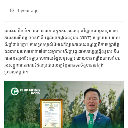
1 year ago
ធនាគារ ជីប ម៉ុង មានមោទនភាពក្នុងការ ទទួលបានវិញ្ញាបនបត្រអនុលោម
ភាពសារពើពន្ធ “មាស” ពីអគ្គនាយកដ្ឋានពន្ធដារ (GDT) សម្រាប់រយៈពេល
ពីរឆ្នាំជាប់ៗគ្នា។ ការទទួលស្គាល់ដ៏មានកិត្យានុភាពនេះបង្ហាញពីការប្តេជ្ញាចិត្ត
ឥតងាករេរបស់ធនាគារចំពោះតម្លាភាពហិរញ្ញវត្ថុ តាមបទប្បញ្ញត្តិពន្ធដារ និង
ការអនុវត្តអាជីវកម្មប្រកបដោយទំនួលខុសត្រូវ ដោយបានពង្រឹងគោលជំហរ
របស់ខ្លួនជាធនាគារដែលប្រជាពលរដ្ឋខ្មែរអាចទុកចិត្តបាននៅក្នុង
ប្រទេសកម្ពុជា។