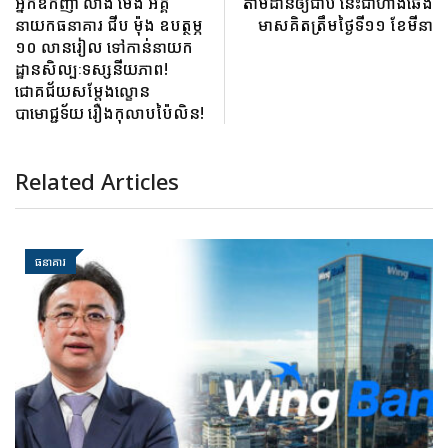
អ្នកឧកញ៉ា លាង ម៉េង អគ្គ
តាមដានឲ្យជាប់ នេះជាហាងឆេង
នាយកធនាគារ ជីប ម៉ុង ឧបត្ថម្ភ
មាសគិតត្រឹមថ្ងៃទី១១ ខែមីនា
១០ លានរៀល ទៅកាន់នាយក
ដ្ឋានសិល្បៈទស្សនីយភាព!
ជោគជ័យសម្តែងល្ខោន
បាមោជ្ជទ័យ រឿងកុលាបប៉ៃលិន!
Related Articles
ធនាគារ