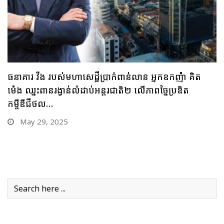
ធនាគារ ប្រៃសណីយ៍កម្ពុជា និងក្រុមហ៊ុន អាយជី អាណា
ចក្រថិក ចុះកិច្ចព្រមព្រៀងភាពជាដៃគូយុទ្ធសាស្ត្រផ្នែកបច្ចេកវិទ្យា
May 28, 2025