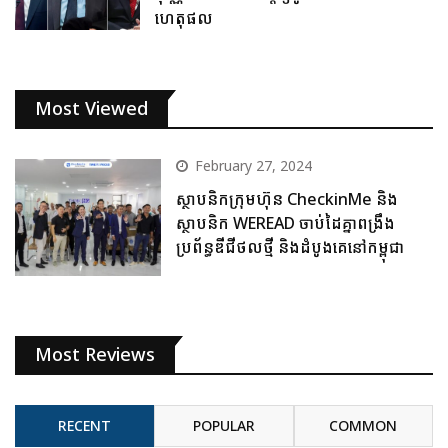
ហេតុផល
Most Viewed
February 27, 2024
ស្ថាបនិកក្រុមហ៊ុន CheckinMe និង
ស្ថាបនិក WEREAD ចាប់ដៃគ្នាពង្រឹង
ប្រព័ន្ធឌីជីថលថ្មី និងដំបូងគេនៅកម្ពុជា
Most Reviews
RECENT
POPULAR
COMMON