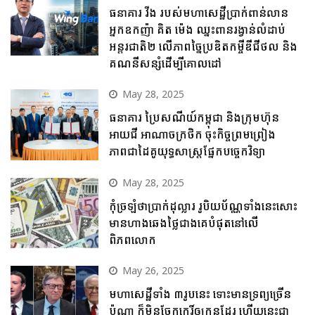
ធនាគារ វីង របស់មហាសេដ្ឋីប្រាក់ពាន់លាន
អ្នកឧកញ៉ា គិត ម៉េង ឈ្នះពានរង្វាន់លំដាប់
អន្តរជាតិ២ លើភាពច្នៃប្រឌិតកម្ចីឌីជីថល និង
គណនីសន្សំដើម្បីគោលដៅ
May 28, 2025
ធនាគារ ប្រៃសណីយ៍កម្ពុជា និងក្រុមហ៊ុន
អាយជី អាណាចក្រថិក ចុះកិច្ចព្រមព្រៀង
ភាពជាដៃគូយុទ្ធសាស្ត្រផ្នែកបច្ចេកវិទ្យា
May 28, 2025
កុំច្រឡំថាប្រាក់ដុល្លារ រូបិយប័ណ្ណទាំងនេះសោះ
មានហាងឆេងថ្លៃជាងគេបំផុតនៅលើ
ពិភពលោក
May 26, 2025
មហាសេដ្ឋីទាំង ៣រូបនេះ ទោះមានទ្រព្យច្រើន
ប៉ុណ្ណា ក៏មិនចែកកេរ្តិ៍ឲ្យកូនដែរ ហើយនេះជា