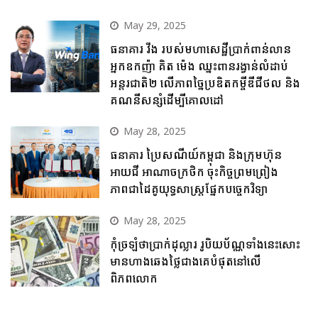
May 29, 2025
ធនាគារ វីង របស់មហាសេដ្ឋីប្រាក់ពាន់លាន
អ្នកឧកញ៉ា គិត ម៉េង ឈ្នះពានរង្វាន់លំដាប់
អន្តរជាតិ២ លើភាពច្នៃប្រឌិតកម្ចីឌីជីថល និង
គណនីសន្សំដើម្បីគោលដៅ
May 28, 2025
ធនាគារ ប្រៃសណីយ៍កម្ពុជា និងក្រុមហ៊ុន
អាយជី អាណាចក្រថិក ចុះកិច្ចព្រមព្រៀង
ភាពជាដៃគូយុទ្ធសាស្ត្រផ្នែកបច្ចេកវិទ្យា
May 28, 2025
កុំច្រឡំថាប្រាក់ដុល្លារ រូបិយប័ណ្ណទាំងនេះសោះ
មានហាងឆេងថ្លៃជាងគេបំផុតនៅលើ
ពិភពលោក