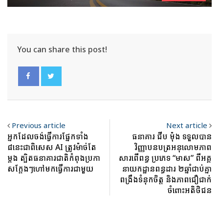
You can share this post!
Previous article
Next article
អ្នកដែលចង់ធ្វើការផ្នែកទាំង
ធនាគារ ជីប ម៉ុង ទទួលបាន
៨នេះជាពិសេស AI ត្រូវម៉ាច់តែ
វិញ្ញាបនបត្រអនុលោមភាព
ម្តង ត្បិតធនាគារជាតិកំពុងប្រកា
សារពើពន្ធ ប្រភេទ “មាស” ពីអគ្គ
សក្តែងៗហៅមកធ្វើការជាមួយ
នាយកដ្ឋានពន្ធដារ ២ឆ្នាំជាប់គ្នា
ពង្រឹងទំនុកចិត្ត និងភាពជឿជាក់
ចំពោះអតិថិជន