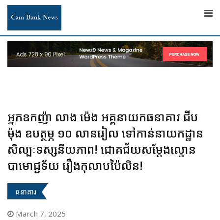
Skip
to
content
អ្នកឧកញ៉ា លាង ម៉េង អគ្គនាយកធនាគារ ជីប
ម៉ុង ឧបត្ថម្ភ ១០ លានរៀល ទៅកាន់នាយកដ្ឋាន
សិល្បៈទស្សនីយភាព! ជោគជ័យសម្តែងល្ខោន
បាមោជ្ជទ័យ រឿងកុលាបប៉ៃលិន!
ធនាគារ
March 7, 2025