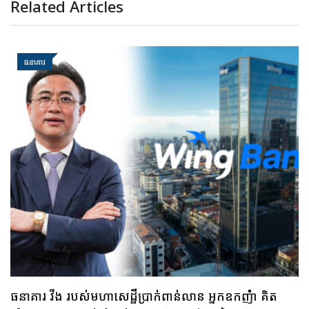
Related Articles
ធនាគារ
ធនាគារ វីង របស់មហាសេដ្ឋីប្រាក់ពាន់លាន អ្នកឧកញ៉ា គិត