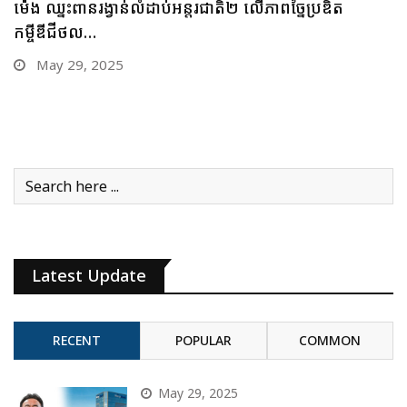
ម៉េង ឈ្នះពានរង្វាន់លំដាប់អន្តរជាតិ២ លើភាពច្នៃប្រឌិត
កម្ចីឌីជីថល…
May 29, 2025
Latest Update
RECENT
POPULAR
COMMON
May 29, 2025