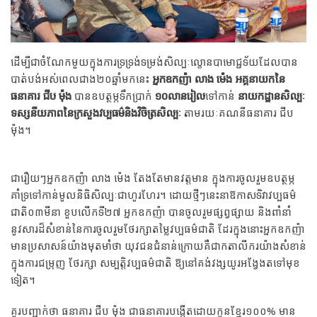
ដើម្បីជាចំណែកមួយក្នុងការទ្រទ្រង់ទម្រង់សិល្បៈល្ខោនបាមោជ្ជទ័យដែលបាន
បាត់បង់អស់ពេលជាង២០ឆ្នាំមកនេះ
អ្នកឧកញ៉ា លាង ម៉េង អគ្គនាយកនៃ
ធនាគារ ជីប ម៉ុង
បានឧបត្ថម្ភទឹកប្រាក់
១០លានរៀល
ទៅកាន់
នាយកដ្ឋានសិល្បៈ
ទស្សនីយភាពនៃក្រសួងវប្បធម៌និងវិចិត្រសិល្បៈ
តាមរយៈគណនីធនាគារ​ ជីប
ម៉ុង។
ជារឿយៗអ្នកឧកញ៉ា លាង ម៉េង តែងតែមានវត្ដមាន ក្នុងការចូលរួមឧបត្ថម្ភ
គាំទ្រទៅកាន់មូលនិធិសិល្បៈជាហូរហែរ។ ដោយថ្មីៗនេះនាឱកាសទិវាវប្បធម៌
ជាតិ០៣មីនា ខួបលើកទី២៧ អ្នកឧកញ៉ា បានចូលរួមផ្សព្វផ្សាយ និងពាំនាំ
នូវសារដ៏សំខាន់នៃការចូលរួមថែរក្សាតម្លៃវប្បធម៌ជាតិ ដែរក្នុងនោះអ្នកឧកញ៉ា
មានប្រសាសន៍យ៉ាងមុតមាំថា យុវជនជំនាន់ក្រោយគឺជាកតាលីករយ៉ាងសំខាន់
ក្នុងការជម្រុញ ថែរក្សា សម្បតិ្ដវប្បធម៌ជាតិ ឱ្យនៅគង់វង្សយូរអង្វែងតទៅមុខ
ទៀត។
គួរបញ្ជាក់ថា ធនាគារ​​ ជីប ម៉ុង​ ជាធនាគារបង្កើតដោយកូនខ្មែរ១០០% មាន