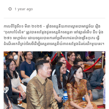
1 year ago
កាលពីថ្ងៃទី០១ មីនា ២០២៥ – ផ្ទាំងទស្សនីយភាពល្ខោនបាមោជ្ជទ័យ រឿង
“កុលាបប៉ៃលិន” ត្រូវបានសម្តែងជូនទស្សនិកទស្សនា នៅផ្សារទំនើប ជីប ម៉ុង
២៧១ មេហ្គាម៉ល ដោយទទួលបានការគាំទ្រពីមហាជនយ៉ាងច្រើនកុះករ ធ្វើ
ដំណើរមកពីគ្រប់ទិសទីដើម្បីទស្សនាទស្សនីយ៍ភាពសម្ដែងដ៏រស់រវើកមួយនេះ។