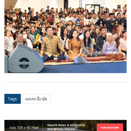
Tags:
ធនាគារ ជីប ម៉ុង