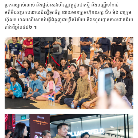
ប្រភពច្បាស់លាស់ និងផ្តល់សេវាហិរញ្ញវត្ថុដូចជាកម្ចី និងបញ្ញើទៅកាន់
អតិថិជនប្រកបដោយជំនឿទុកចិត្ត ដោយមានក្រុមហ៊ុនយក្ស ជីប ម៉ុង ជាក្រុម
ហ៊ុនមេ មានបទពិសោធន៍ធ្វើជំនួញជាច្រើនវិស័យ និងទទួលបានភាពជោគជ័យ
តាំងពីឆ្នាំ១៩៨២ ៕