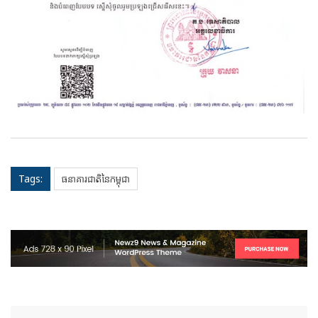
Tags:
ធនាគារជាតិនៃកម្ពុជា