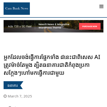
Skip
to
content
អ្នកដែលចង់ធ្វើការផ្នែកទាំង ៨នេះជាពិសេស AI
ត្រូវម៉ាច់តែម្តង ត្បិតធនាគារជាតិកំពុងប្រកា
សក្តែងៗហៅមកធ្វើការជាមួយ
ធនាគារ
March 7, 2025