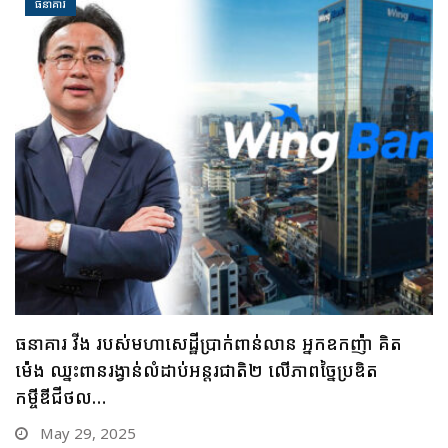
ធនាគារ
ធនាគារ ប្រៃសណីយ៍កម្ពុជា និងក្រុមហ៊ុន អាយជី អាណា
ចក្រថិក ចុះកិច្ចព្រមព្រៀងភាពជាដៃគូយុទ្ធសាស្ត្រផ្នែកបច្ចេកវិទ្យា
May 28, 2025