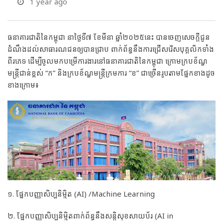
1 year ago
ធនាគារជាតិនៃកម្ពុជា នាថ្ងៃទី៧ ខែមីនា ឆ្នាំ២០២៥នេះ បានចេញសេចក្តីជូន
ដំណឹងដល់សាធារណជនឲ្យបានជ្រាប ពាក់ព័ន្ធនឹងការជ្រើសរើសបុគ្គលិកទាំង
ពីរភេទ ដើម្បីចូលមកបម្រើការងារនៅធនាគារជាតិនៃកម្ពុជា ក្រោមក្របខ័ណ្ឌ
មន្ត្រីជាន់ខ្ពស់ “ក” និងក្របខ័ណ្ឌមន្ត្រីក្រមការ “ខ” ជាច្រើនរូបតាមផ្នែកខាងដូច
ខាងក្រោម៖
១. ផ្នែកបញ្ញាសិប្បនិម្មិត (AI) /Machine Learning
២. ផ្នែកបញ្ញាសិប្បនិម្មិតពាក់ព័ន្ធនឹងសន្តិសុខសាយប័រ (AI in