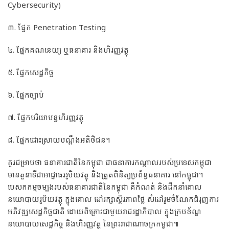
Cybersecurity)
៣. ផ្នែក Penetration Testing
៤. ផ្នែកគណនេយ្យ ឬធនាគារ និងហិរញ្ញវត្ថុ
៥. ផ្នែកសេដ្ឋកិច្ច
៦. ផ្នែកច្បាប់
៧. ផ្នែកបរិយាបន្នហិរញ្ញវត្ថុ
៨. ផ្នែកដោះស្រាយបណ្តឹងអតិថិជន។
គួរជម្រាបថា ធនាគារជាតិនៃកម្ពុជា ជាធនាគារកណ្តាលរបស់ប្រទេសកម្ពុជា
មានតួនាទីជាអាជ្ញាធររូបិយវត្ថុ និងត្រួតពិនិត្យប្រព័ន្ធធនាគារ នៅកម្ពុជា។
បេសកកម្មចម្បងរបស់ធនាគារជាតិនៃកម្ពុជា គឺកំណត់ និងដឹកនាំគោល
នយោបាយរូបិយវត្ថុ ក្នុងគោល ដៅរក្សាស្ថិរភាពថ្លៃ សំដៅរួមចំណែកជំរុញការ
អភិវឌ្ឍសេដ្ឋកិច្ចជាតិ ដោយពិគ្រោះជាមួយរាជរដ្ឋាភិបាល ក្នុងក្របខ័ណ្ឌ
នយោបាយសេដ្ឋកិច្ច និងហិរញ្ញវត្ថុ នៃព្រះរាជាណាចក្រកម្ពុជា៕