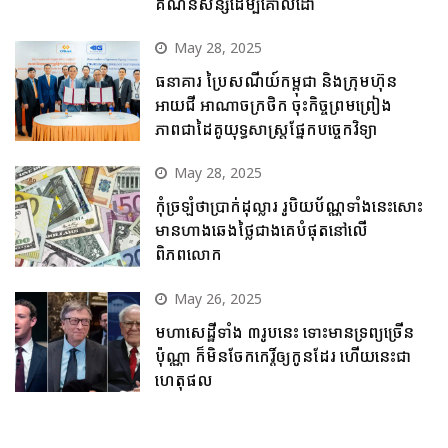
គណនីសន្សំដើម្បីគោលដៅ
May 28, 2025
ធនាគារ ប្រៃសណីយ៍កម្ពុជា និងក្រុមហ៊ុន
អាយជី អាណាចក្រថិក ចុះកិច្ចព្រមព្រៀង
ភាពជាដៃគូយុទ្ធសាស្ត្រផ្នែកបច្ចេកវិទ្យា
May 28, 2025
កុំច្រឡំថាប្រាក់ដុល្លារ រូបិយប័ណ្ណទាំងនេះសោះ
មានហាងឆេងថ្លៃជាងគេបំផុតនៅលើ
ពិភពលោក
May 26, 2025
មហាសេដ្ឋីទាំង ៣រូបនេះ ទោះមានទ្រព្យច្រើន
ប៉ុណ្ណា ក៏មិនចែកកេរ្តិ៍ឲ្យកូនដែរ ហើយនេះជា
ហេតុផល