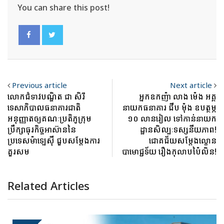
You can share this post!
Previous article
Next article
លោកជំទាវបណ្ឌិត ជា សិរី
អ្នកឧកញ៉ា លាង ម៉េង អគ្គ
ទេសាភិបាលធនាគារជាតិ
នាយកធនាគារ ជីប ម៉ុង ឧបត្ថម្ភ
អនុញ្ញាតឲ្យគណៈប្រតិភូក្រុម
១០ លានរៀល ទៅកាន់នាយក
ប្រឹក្សាធុរកិច្ចអាស៊ាននៃ
ដ្ឋានសិល្បៈទស្សនីយភាព!
ប្រទេសម៉ាឡេស៊ី ជួបសម្តែងការ
ជោគជ័យសម្តែងល្ខោន
គួរសម
បាមោជ្ជទ័យ រឿងកុលាបប៉ៃលិន!
Related Articles