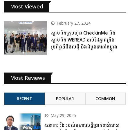
Most Viewed
February 27, 2024
ស្ថាបនិកក្រុមហ៊ុន CheckinMe និង
ស្ថាបនិក WEREAD ចាប់ដៃគ្នាពង្រឹង
ប្រព័ន្ធឌីជីថលថ្មី និងដំបូងគេនៅកម្ពុជា
Most Reviews
RECENT
POPULAR
COMMON
May 29, 2025
ធនាគារ វីង របស់មហាសេដ្ឋីប្រាក់ពាន់លាន