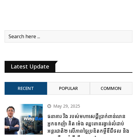
Latest Update
RECENT
POPULAR
COMMON
May 29, 2025
ធនាគារ វីង របស់មហាសេដ្ឋីប្រាក់ពាន់លាន
អ្នកឧកញ៉ា គិត ម៉េង ឈ្នះពានរង្វាន់លំដាប់
អន្តរជាតិ២ លើភាពច្នៃប្រឌិតកម្ចីឌីជីថល និង