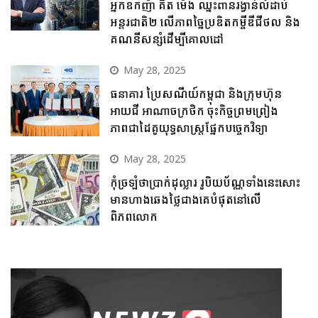
អ្នកឧកញ៉ា គិត ម៉េង ឈ្នះពានរង្វាន់លំដាប់
អន្តរជាតិ២ លើភាពច្នៃប្រឌិតកម្ចីឌីជីថល និង
គណនីសន្សំដើម្បីគោលដៅ
May 28, 2025
ធនាគារ ប្រៃសណីយ៍កម្ពុជា និងក្រុមហ៊ុន
អាយជី អាណាចក្រថិក ចុះកិច្ចព្រមព្រៀង
ភាពជាដៃគូយុទ្ធសាស្ត្រផ្នែកបច្ចេកវិទ្យា
May 28, 2025
កុំច្រឡំថាប្រាក់ដុល្លារ រូបិយប័ណ្ណទាំងនេះសោះ
មានហាងឆេងថ្លៃជាងគេបំផុតនៅលើ
ពិភពលោក