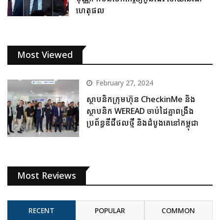
ហេតុផល
Most Viewed
February 27, 2024
ស្ថាបនិកក្រុមហ៊ុន CheckinMe និង
ស្ថាបនិក WEREAD ចាប់ដៃគ្នាពង្រឹង
ប្រព័ន្ធឌីជីថលថ្មី និងដំបូងគេនៅកម្ពុជា
Most Reviews
RECENT
POPULAR
COMMON