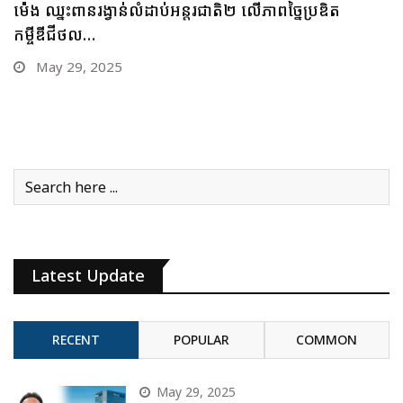
ចក្រថិក ចុះកិច្ចព្រមព្រៀងភាពជាដៃគូយុទ្ធសាស្ត្រផ្នែកបច្ចេកវិទ្យា
May 28, 2025
Latest Update
RECENT
POPULAR
COMMON
May 29, 2025