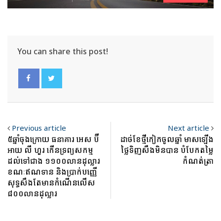
You can share this post!
Previous article
Next article
៥ឆ្នាំចុងក្រោយ ធនាគារ​ អេស ប៊ី
ដាច់ខែថ្មីកៀកចូលឆ្នាំ មាសឡើង
អាយ លី ហួរ កើនទ្រព្យសកម្ម
ថ្លៃទិញសឹងមិនបាន បំបែកតម្លៃ
ដល់ទៅជាង ១១០០លានដុល្លារ
កំណត់ត្រា
ខណៈឥណទាន និងប្រាក់បញ្ញើ
សុទ្ធសឹងតែមានកំណើនលើស
៨០០លានដុល្លារ