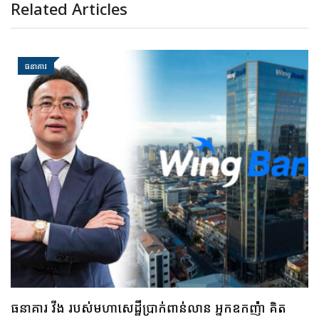
Related Articles
ធនាគារ
ធនាគារ ប្រៃសណីយ៍កម្ពុជា និងក្រុមហ៊ុន អាយជី អាណា