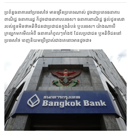
ប្រព័ន្ធធនាគារនៅប្រទេសថៃ មានច្រើនប្រភេទណាស់ ដូចជាប្រភេទធនាគារ
ពាណិជ្ជ ធនាគាររដ្ឋ ក៏ដូចជាធនាគារបរទេស។ ធនាគារពាណិជ្ជ ផ្តល់ជូនសេវា
របស់ខ្លួនមិនថាអតិថិជនជាប្រជាជនក្នុងតំបន់ ឬបរទេស។ យ៉ាងណាបើ
ក្រឡេកមកមើលអំពី ធនាគារកំពូលៗទាំង៥ ដែលប្រជាជន ឬអតិថិជននៅ
ប្រទេសថៃ ពេញនិយមប្រើប្រាស់ជាងគេនោះមានដូចជា៖