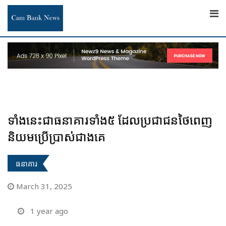
Skip
to
content
ទាំងនេះជាធនាគារទាំង៥ ដែលប្រជាជនថៃពេញ
និយមប្រើប្រាស់ជាងគេ
ធនាគារ
March 31, 2025
1 year ago