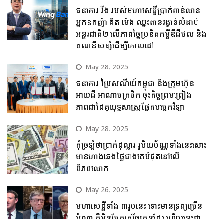
ធនាគារ វីង របស់មហាសេដ្ឋីប្រាក់ពាន់លាន
អ្នកឧកញ៉ា គិត ម៉េង ឈ្នះពានរង្វាន់លំដាប់
អន្តរជាតិ២ លើភាពច្នៃប្រឌិតកម្ចីឌីជីថល និង
គណនីសន្សំដើម្បីគោលដៅ
May 28, 2025
ធនាគារ ប្រៃសណីយ៍កម្ពុជា និងក្រុមហ៊ុន
អាយជី អាណាចក្រថិក ចុះកិច្ចព្រមព្រៀង
ភាពជាដៃគូយុទ្ធសាស្ត្រផ្នែកបច្ចេកវិទ្យា
May 28, 2025
កុំច្រឡំថាប្រាក់ដុល្លារ រូបិយប័ណ្ណទាំងនេះសោះ
មានហាងឆេងថ្លៃជាងគេបំផុតនៅលើ
ពិភពលោក
May 26, 2025
មហាសេដ្ឋីទាំង ៣រូបនេះ ទោះមានទ្រព្យច្រើន
ប៉ុណ្ណា ក៏មិនចែកកេរ្តិ៍ឲ្យកូនដែរ ហើយនេះជា