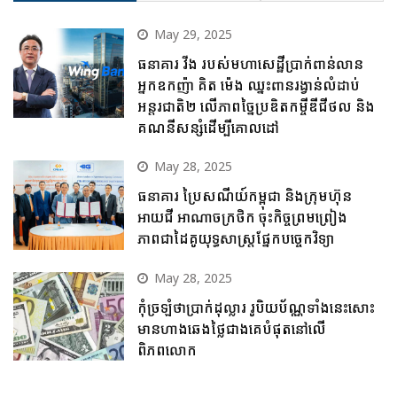
May 29, 2025
ធនាគារ វីង របស់មហាសេដ្ឋីប្រាក់ពាន់លាន
អ្នកឧកញ៉ា គិត ម៉េង ឈ្នះពានរង្វាន់លំដាប់
អន្តរជាតិ២ លើភាពច្នៃប្រឌិតកម្ចីឌីជីថល និង
គណនីសន្សំដើម្បីគោលដៅ
May 28, 2025
ធនាគារ ប្រៃសណីយ៍កម្ពុជា និងក្រុមហ៊ុន
អាយជី អាណាចក្រថិក ចុះកិច្ចព្រមព្រៀង
ភាពជាដៃគូយុទ្ធសាស្ត្រផ្នែកបច្ចេកវិទ្យា
May 28, 2025
កុំច្រឡំថាប្រាក់ដុល្លារ រូបិយប័ណ្ណទាំងនេះសោះ
មានហាងឆេងថ្លៃជាងគេបំផុតនៅលើ
ពិភពលោក