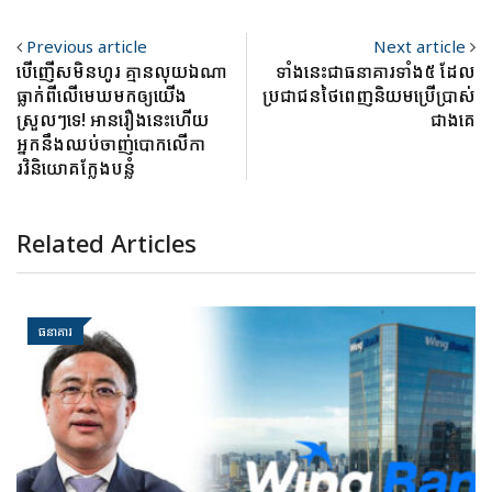
Previous article
Next article
បើញើសមិនហូរ គ្មានលុយឯណា
ទាំងនេះជាធនាគារទាំង៥ ដែល
ធ្លាក់ពីលើមេឃមកឲ្យយើង
ប្រជាជនថៃពេញនិយមប្រើប្រាស់
ស្រួលៗទេ! អានរឿងនេះហើយ
ជាងគេ
អ្នកនឹងឈប់ចាញ់បោកលើកា
រវិនិយោគក្លែងបន្លំ
Related Articles
ធនាគារ