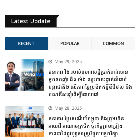
Latest Update
RECENT
POPULAR
COMMON
May 29, 2025
ធនាគារ វីង របស់មហាសេដ្ឋីប្រាក់ពាន់លាន
អ្នកឧកញ៉ា គិត ម៉េង ឈ្នះពានរង្វាន់លំដាប់
អន្តរជាតិ២ លើភាពច្នៃប្រឌិតកម្ចីឌីជីថល និង
គណនីសន្សំដើម្បីគោលដៅ
May 28, 2025
ធនាគារ ប្រៃសណីយ៍កម្ពុជា និងក្រុមហ៊ុន
អាយជី អាណាចក្រថិក ចុះកិច្ចព្រមព្រៀង
ភាពជាដៃគូយុទ្ធសាស្ត្រផ្នែកបច្ចេកវិទ្យា