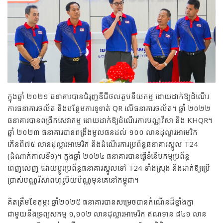
ក្នុងឆ្នាំ ២០២១ ធនាគារបានជំរុញឌីជីថលតូបនីយកម្ម ដោយដាក់ឱ្យដំណើរ
ការធនាគារចល័ត និងបន្ថែមការទូទាត់ QR លើធនាគារចល័ត។ ឆ្នាំ ២០២២
ធនាគារបានពង្រីកសេវាកម្ម ដោយដាក់ឱ្យដំណើរការបណ្ណវីសា និង KHQR។
ឆ្នាំ ២០២៣ ធនាគារបានពង្រឹងមូលធនដល់ ១០០ លានដុល្លារអាមេរិក
កើនពី៧៥ លានដុល្លារអាមេរិក និងដំណើរការប្រព័ន្ធធនាគារស្នូល T24
(ដំណាក់កាលទី១)។ ក្នុងឆ្នាំ ២០២៤ ធនាគារបានធ្វើទំនើបកម្មប្រព័ន្ធ
ពេញលេញ ដោយប្តូរប្រព័ន្ធធនាគារស្នូលទៅ T24 ទាំងស្រុង និងដាក់ឱ្យប្រើ
ប្រាស់បណ្ណវីសាពហុរូបិយប័ណ្ណមុនគេនៅកម្ពុជា។
គិតត្រឹមខែកុម្ភះ ឆ្នាំ២០២៥ ធនាគារបានសម្រេចបានកំណើនដ៏ខ្លាំងក្លា
ជាមួយនឹងទ្រព្យសកម្ម ១,១០២ លានដុល្លារអាមេរិក ឥណទាន ៨៤១ លាន