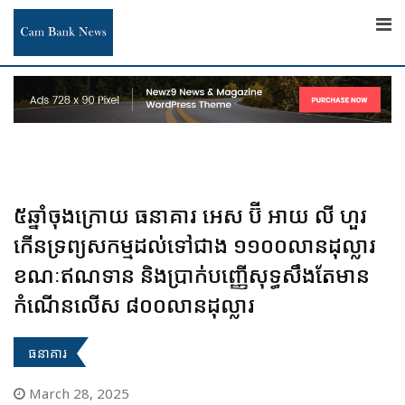
Skip
to
content
៥ឆ្នាំចុងក្រោយ ធនាគារ​ អេស ប៊ី អាយ លី ហួរ
កើនទ្រព្យសកម្មដល់ទៅជាង ១១០០លានដុល្លារ
ខណៈឥណទាន និងប្រាក់បញ្ញើសុទ្ធសឹងតែមាន
កំណើនលើស ៨០០លានដុល្លារ
ធនាគារ
March 28, 2025