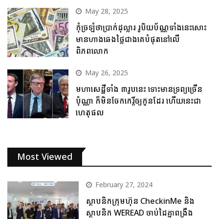
May 28, 2025
កុំច្រឡំថាប្រាក់ដុល្លារ រូបិយប័ណ្ណទាំងនេះសោះ
មានហាងឆេងថ្លៃជាងគេបំផុតនៅលើ
ពិភពលោក
May 26, 2025
មហាសេដ្ឋីទាំង ៣រូបនេះ ទោះមានទ្រព្យច្រើន
ប៉ុណ្ណា ក៏មិនចែកកេរ្តិ៍ឲ្យកូនដែរ ហើយនេះជា
ហេតុផល
Most Viewed
February 27, 2024
ស្ថាបនិកក្រុមហ៊ុន CheckinMe និង
ស្ថាបនិក WEREAD ចាប់ដៃគ្នាពង្រឹង