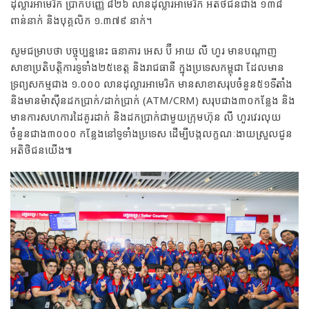
ដុល្លារអាមេរិក ប្រាក់បញ្ញើ ៨២៦ លានដុល្លារអាមេរិក អតិថិជនជាង ១៣៨
ពាន់នាក់ និងបុគ្គលិក ១.៣៧៩ នាក់។
សូមជម្រាបថា បច្ចុប្បន្ននេះ ធនាគារ អេស ប៊ី អាយ លី ហួរ មានបណ្តាញ
សាខាប្រតិបត្តិការទូទាំង២៥ខេត្ត និងរាជធានី ក្នុងប្រទេសកម្ពុជា ដែលមាន
ទ្រព្យសកម្មជាង ១.០០០ លានដុល្លារអាមេរិក មានសាខាសរុបចំនួន៥១ទីតាំង
និងមានម៉ាស៊ីនដកប្រាក់/ដាក់ប្រាក់ (ATM/CRM) សរុបជាង៣០កន្លែង និង
មានការសហការដៃគូរដាក់ និងដកប្រាក់ជាមួយក្រុមហ៊ុន លី ហួរវេរលុយ
ចំនួនជាង៣០០០ កន្លែងនៅទូទាំងប្រទេស ដើម្បីបង្កលក្ខណៈងាយស្រួលជូន
អតិថិជនយើង៕