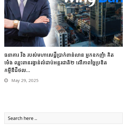
ធនាគារ ប្រៃសណីយ៍កម្ពុជា និងក្រុមហ៊ុន អាយជី អាណា
ចក្រថិក ចុះកិច្ចព្រមព្រៀងភាពជាដៃគូយុទ្ធសាស្ត្រផ្នែកបច្ចេកវិទ្យា
May 28, 2025