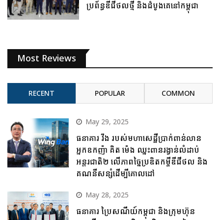
ប្រព័ន្ធឌីជីថលថ្មី និងដំបូងគេនៅកម្ពុជា
Most Reviews
RECENT
POPULAR
COMMON
May 29, 2025
ធនាគារ វីង របស់មហាសេដ្ឋីប្រាក់ពាន់លាន
អ្នកឧកញ៉ា គិត ម៉េង ឈ្នះពានរង្វាន់លំដាប់
អន្តរជាតិ២ លើភាពច្នៃប្រឌិតកម្ចីឌីជីថល និង
គណនីសន្សំដើម្បីគោលដៅ
May 28, 2025
ធនាគារ ប្រៃសណីយ៍កម្ពុជា និងក្រុមហ៊ុន