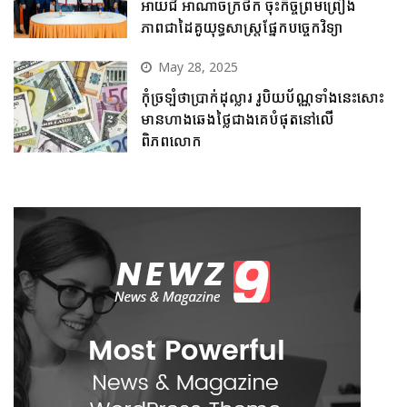
អាយជី អាណាចក្រថិក ចុះកិច្ចព្រមព្រៀង
ភាពជាដៃគូយុទ្ធសាស្ត្រផ្នែកបច្ចេកវិទ្យា
May 28, 2025
កុំច្រឡំថាប្រាក់ដុល្លារ រូបិយប័ណ្ណទាំងនេះសោះ
មានហាងឆេងថ្លៃជាងគេបំផុតនៅលើ
ពិភពលោក