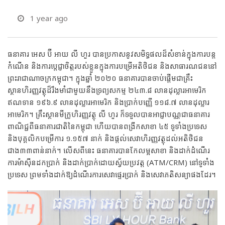
1 year ago
ធនាគារ អេស ប៊ី អាយ លី ហួរ បានប្រកាសនូវសមិទ្ធផលដ៏សំខាន់ក្នុងការបន្ត
កំណើន និងការប្តេជ្ញាចិត្តរបស់ខ្លួនក្នុងការបម្រើអតិថិជន និងសាធារណជននៅ
ព្រះរាជាណាចក្រកម្ពុជា។ ក្នុងឆ្នាំ ២០២០ ធនាគារបានចាប់ផ្តើមជាគ្រឹះ
ស្ថានហិរញ្ញវត្ថុដ៏រឹងមាំជាមួយនឹងទ្រព្យសកម្ម ២៤៣.៨ លានដុល្លារអាមេរិក
ឥណទាន ១៩៦.៩ លានដុល្លារអាមេរិក និងប្រាក់បញ្ញើ ១១៨.៧ លានដុល្លារ
អាមេរិក។ គ្រឹះស្ថានមីក្រូហិរញ្ញវត្ថុ លី ហួរ ក៏ទទួលបានអាជ្ញាបណ្ណជាធនាគារ
ពាណិជ្ជពីធនាគារជាតិនៃកម្ពុជា ហើយបានពង្រីកសាខា ៤៥ ទូទាំងប្រទេស
និងបុគ្គលិកបម្រើការ ១.១៥៧ នាក់ និងផ្តល់សេវាហិរញ្ញវត្ថុដល់អតិថិជន
ជាង៣៣ពាន់នាក់។ លើសពីនេះ ធនាគារបានកែលម្អសាខា និងដាក់ដំណើរ
ការម៉ាស៊ីនដកប្រាក់ និងដាក់ប្រាក់ដោយស្វ័យប្រវត្ត (ATM/CRM) នៅទូទាំង
ប្រទេស ព្រមទាំងដាក់ឱ្យដំណើរការសេវាផ្ទេរប្រាក់ និងសេវាភតិសន្យាផងដែរ។