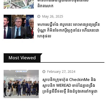
ពិភពលោក
May 26, 2025
មហាសេដ្ឋីទាំង ៣រូបនេះ ទោះមានទ្រព្យច្រើន
ប៉ុណ្ណា ក៏មិនចែកកេរ្តិ៍ឲ្យកូនដែរ ហើយនេះជា
ហេតុផល
Most Viewed
February 27, 2024
ស្ថាបនិកក្រុមហ៊ុន CheckinMe និង
ស្ថាបនិក WEREAD ចាប់ដៃគ្នាពង្រឹង
ប្រព័ន្ធឌីជីថលថ្មី និងដំបូងគេនៅកម្ពុជា