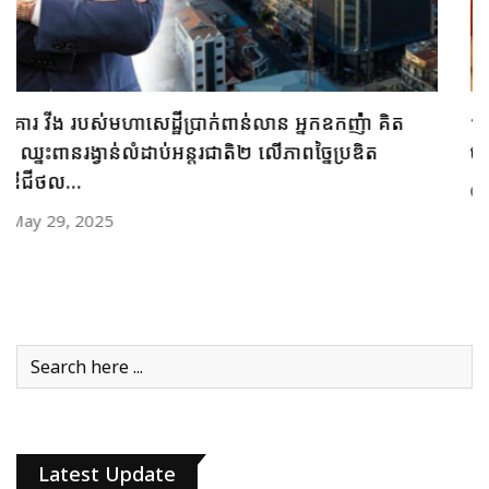
ធនាគារ ប្រៃសណីយ៍កម្ពុជា និងក្រុមហ៊ុន អាយជី អាណា
ចក្រថិក ចុះកិច្ចព្រមព្រៀងភាពជាដៃគូយុទ្ធសាស្ត្រផ្នែកបច្ចេកវិទ្យា
May 28, 2025
Latest Update