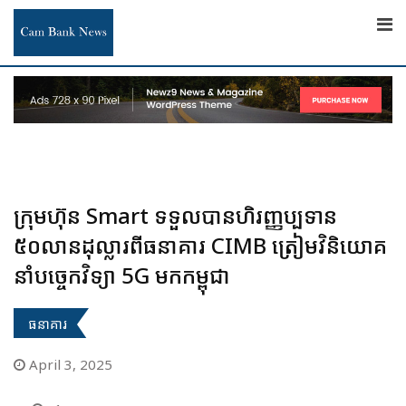
Skip
to
content
ក្រុមហ៊ុន Smart ទទួលបានហិរញ្ញប្បទាន
៥០លានដុល្លារពីធនាគារ CIMB ត្រៀមវិនិយោគ
នាំបច្ចេកវិទ្យា 5G មកកម្ពុជា
ធនាគារ
April 3, 2025