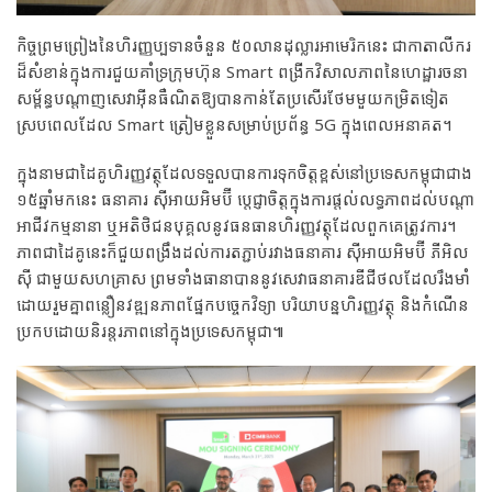
កិច្ចព្រមព្រៀងនៃហិរញ្ញប្បទានចំនួន ៥០លានដុល្លារអាមេរិកនេះ ជាកាតាលីករ
ដ៏សំខាន់ក្នុងការជួយគាំទ្រក្រុមហ៊ុន Smart ពង្រីកវិសាលភាពនៃហេដ្ឋារចនា
សម្ព័ន្ធបណ្ដាញសេវាអ៊ីនធឺណិតឱ្យបានកាន់តែប្រសើរថែមមួយកម្រិតទៀត
ស្របពេលដែល Smart ត្រៀមខ្លួនសម្រាប់ប្រព័ន្ធ 5G ក្នុងពេលអនាគត។
ក្នុងនាមជាដៃគូហិរញ្ញវត្ថុដែលទទួលបានការទុកចិត្តខ្ពស់នៅប្រទេសកម្ពុជាជាង
១៥ឆ្នាំមកនេះ ធនាគារ ស៊ីអាយអិមប៊ី ប្តេជ្ញាចិត្តក្នុងការផ្តល់លទ្ធភាពដល់បណ្ដា
អាជីវកម្មនានា ឬអតិថិជនបុគ្គលនូវធនធានហិរញ្ញវត្ថុដែលពួកគេត្រូវការ។
ភាពជាដៃគូនេះក៏ជួយពង្រឹងដល់ការតភ្ជាប់រវាងធនាគារ ស៊ីអាយអិមប៊ី ភីអិល
ស៊ី ជាមួយសហគ្រាស ព្រមទាំងធានាបាននូវសេវាធនាគារឌីជីថលដែលរឹងមាំ
ដោយរួមគ្នាពន្លឿនវឌ្ឍនភាពផ្នែកបច្ចេកវិទ្យា បរិយាបន្នហិរញ្ញវត្ថុ និងកំណើន
ប្រកបដោយនិរន្តរភាពនៅក្នុងប្រទេសកម្ពុជា៕