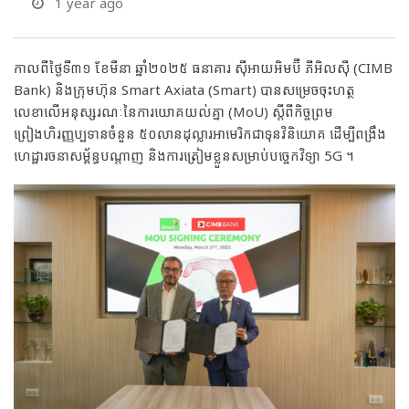
1 year ago
កាលពីថ្ងៃទី៣១ ខែមីនា ឆ្នាំ២០២៥​ ធនាគារ ស៊ីអាយអិមប៊ី ភីអិលស៊ី (CIMB
Bank) និងក្រុមហ៊ុន Smart Axiata (Smart) បានសម្រេចចុះហត្ថ
លេខាលើអនុស្សរណៈនៃការយោគយល់គ្នា (MoU) ស្ដីពីកិច្ចព្រម
ព្រៀងហិរញ្ញប្បទានចំនួន ៥០លានដុល្លារអាមេរិកជាទុនវិនិយោគ ដើម្បីពង្រឹង
ហេដ្ឋារចនាសម្ព័ន្ធបណ្តាញ និងការត្រៀមខ្លួនសម្រាប់បច្ចេកវិទ្យា 5G ។