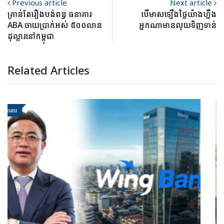
Previous article
Next article
គ្រាន់តែរឿងបង់ពន្ធ ធនាគារ
បើមាសឡើងថ្លៃយ៉ាងហ្នឹង
ABA ចាយប្រាក់អស់ ៥០០លាន
អ្នកណាមានលុយទិញ​ទាន់
ដុល្លារនៅកម្ពុជា
Related Articles
ធនាគារ