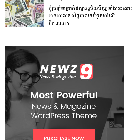
កុំច្រឡំថាប្រាក់ដុល្លារ រូបិយប័ណ្ណទាំងនេះសោះ
មានហាងឆេងថ្លៃជាងគេបំផុតនៅលើ
ពិភពលោក