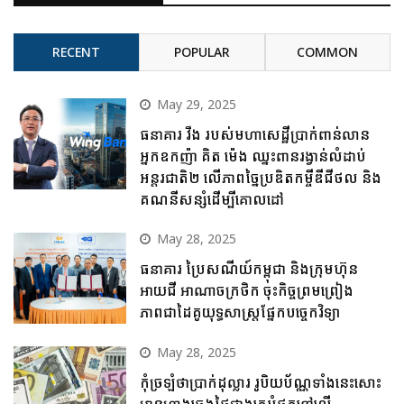
RECENT
POPULAR
COMMON
May 29, 2025
ធនាគារ វីង របស់មហាសេដ្ឋីប្រាក់ពាន់លាន
អ្នកឧកញ៉ា គិត ម៉េង ឈ្នះពានរង្វាន់លំដាប់
អន្តរជាតិ២ លើភាពច្នៃប្រឌិតកម្ចីឌីជីថល និង
គណនីសន្សំដើម្បីគោលដៅ
May 28, 2025
ធនាគារ ប្រៃសណីយ៍កម្ពុជា និងក្រុមហ៊ុន
អាយជី អាណាចក្រថិក ចុះកិច្ចព្រមព្រៀង
ភាពជាដៃគូយុទ្ធសាស្ត្រផ្នែកបច្ចេកវិទ្យា
May 28, 2025
កុំច្រឡំថាប្រាក់ដុល្លារ រូបិយប័ណ្ណទាំងនេះសោះ
មានហាងឆេងថ្លៃជាងគេបំផុតនៅលើ