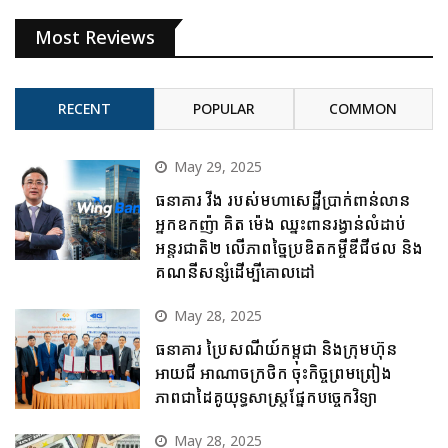
Most Reviews
RECENT
POPULAR
COMMON
May 29, 2025
ធនាគារ វីង របស់មហាសេដ្ឋីប្រាក់ពាន់លាន
អ្នកឧកញ៉ា គិត ម៉េង ឈ្នះពានរង្វាន់លំដាប់
អន្តរជាតិ២ លើភាពច្នៃប្រឌិតកម្ចីឌីជីថល និង
គណនីសន្សំដើម្បីគោលដៅ
May 28, 2025
ធនាគារ ប្រៃសណីយ៍កម្ពុជា និងក្រុមហ៊ុន
អាយជី អាណាចក្រថិក ចុះកិច្ចព្រមព្រៀង
ភាពជាដៃគូយុទ្ធសាស្ត្រផ្នែកបច្ចេកវិទ្យា
May 28, 2025