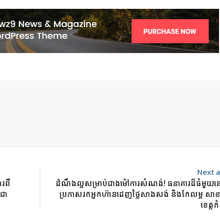
Next a
រពី
ដំណឹងល្អសម្រាប់ជាងម៉ៅការសំណង់! ធនាគារដ៏ធំមួយនេ
ុជា
ប្រកាសរកអ្នកហ៊ានដេញថ្លៃសាងសង់ និងកែលម្អ សា
ខេត្ត