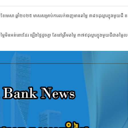
ី៣ ខែមេសា ឆ្នាំ២០២៥ មាសសម្រាប់ការលក់ចេញមានតម្លៃ ៣៨១ដុល្លារក្នុងមួយជី
្លៃមិនអន់នោះដែរ ឡើងថ្លៃដូចគ្នា តែនៅត្រឹមតម្លៃ ៣៧៩ដុល្លារក្នុងមួយជីជាតម្លៃ