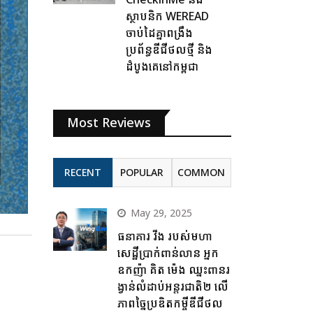
ស្ថាបនិក WEREAD
ចាប់ដៃគ្នាពង្រឹង
ប្រព័ន្ធឌីជីថលថ្មី និង
ដំបូងគេនៅកម្ពុជា
Most Reviews
RECENT
POPULAR
COMMON
May 29, 2025
ធនាគារ វីង របស់មហា
សេដ្ឋីប្រាក់ពាន់លាន អ្នក
ឧកញ៉ា គិត ម៉េង ឈ្នះពានរ
ង្វាន់លំដាប់អន្តរជាតិ២ លើ
ភាពច្នៃប្រឌិតកម្ចីឌីជីថល