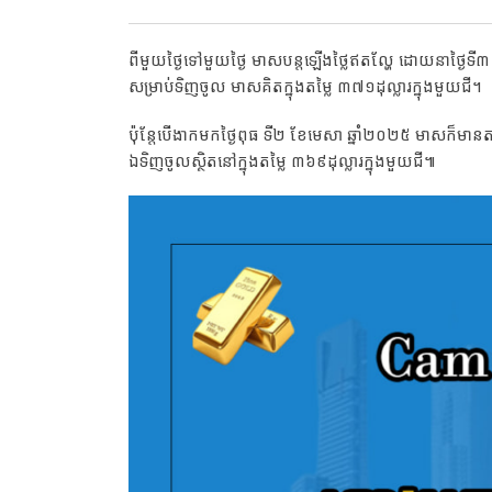
ពីមួយថ្ងៃទៅមួយថ្ងៃ មាសបន្តឡើងថ្លៃឥតល្ហែ ដោយនាថ្ងៃទ
សម្រាប់ទិញចូល មាសគិតក្នុងតម្លៃ ៣៧១ដុល្លារក្នុងមួយជី។
ប៉ុន្តែបើងាកមកថ្ងៃពុធ ទី២ ខែមេសា ឆ្នាំ២០២៥ មាសក៏មានតម
ឯទិញចូលស្ថិតនៅក្នុងតម្លៃ ៣៦៩ដុល្លារក្នុងមួយជី៕