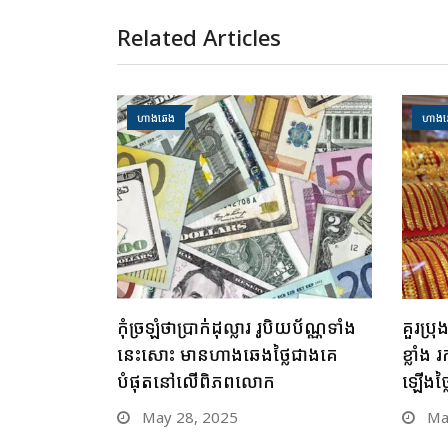
Related Articles
ហាងឆេង
ហាងឆ
កុំច្រឡំថាប្រាក់ដុល្លារ រូបិយប័ណ្ណទាំង
គួរប្រ
នេះសោះ មានហាងឆេងថ្លៃជាងគេ
ខ្លាំ
បំផុតនៅលើពិភពលោក
ឡើងថ្
May 28, 2025
May