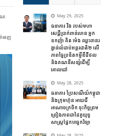
May 29, 2025
 ខណៈ
ធនាគារ វីង របស់មហា
សេដ្ឋីប្រាក់ពាន់លាន អ្នក
លក់ចេញ
ឧកញ៉ា គិត ម៉េង ឈ្នះពានរ
ង្វាន់លំដាប់អន្តរជាតិ២ លើ
ភាពច្នៃប្រឌិតកម្ចីឌីជីថល
និងគណនីសន្សំដើម្បី
គោលដៅ
May 28, 2025
ធនាគារ ប្រៃសណីយ៍កម្ពុជា
និងក្រុមហ៊ុន អាយជី
អាណាចក្រថិក ចុះកិច្ចព្រម
ព្រៀងភាពជាដៃគូយុទ្ធ
សាស្ត្រផ្នែកបច្ចេកវិទ្យា
May 28, 2025