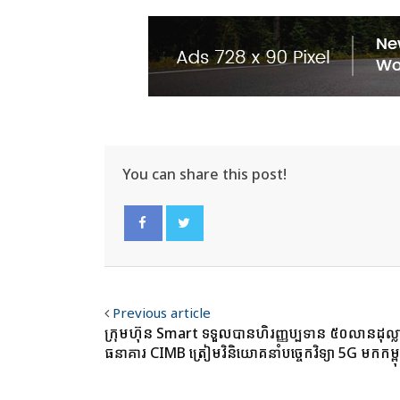
You can share this post!
Facebook
Twitter
Previous article
ក្រុមហ៊ុន Smart ទទួលបានហិរញ្ញប្បទាន ៥០លានដុល្លា
ធនាគារ CIMB ត្រៀមវិនិយោគនាំបច្ចេកវិទ្យា 5G មកកម្ព