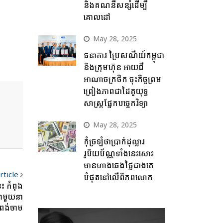
និងគណនីសន្សំដើម្បី
គោលដៅ
May 28, 2025
ធនាគារ ប្រៃសណីយ៍កម្ពុជា
និងក្រុមហ៊ុន អាយជី
អាណាចក្រថិក ចុះកិច្ចព្រម
ព្រៀងភាពជាដៃគូយុទ្ធ
សាស្ត្រផ្នែកបច្ចេកវិទ្យា
May 28, 2025
កុំច្រឡំថាប្រាក់ដុល្លារ
រូបិយប័ណ្ណទាំងនេះសោះ
មានហាងឆេងថ្លៃជាងគេ
rticle
បំផុតនៅលើពិភពលោក
ះ កំពុង
ខាមួយនា
កំពង់ចាម