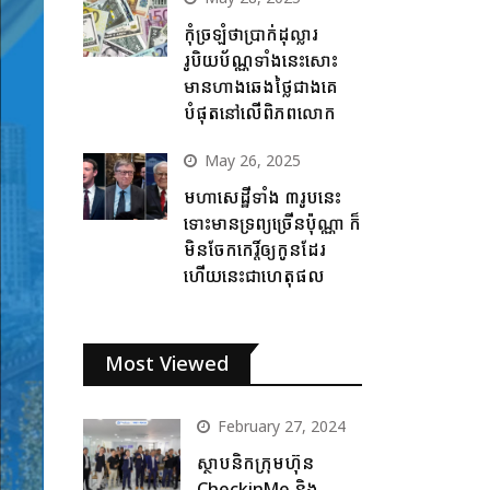
កុំច្រឡំថាប្រាក់ដុល្លារ
រូបិយប័ណ្ណទាំងនេះសោះ
មានហាងឆេងថ្លៃជាងគេ
បំផុតនៅលើពិភពលោក
May 26, 2025
មហាសេដ្ឋីទាំង ៣រូបនេះ
ទោះមានទ្រព្យច្រើនប៉ុណ្ណា ក៏
មិនចែកកេរ្តិ៍ឲ្យកូនដែរ
ហើយនេះជាហេតុផល
Most Viewed
February 27, 2024
ស្ថាបនិកក្រុមហ៊ុន
CheckinMe និង