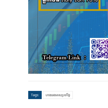
Tags:
ហាងឆេងមាសប្រចាំថ្ងៃ