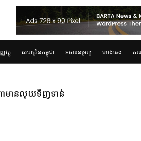
្ញវត្ថុ
សហគ្រិនកម្ពុជា
អចលនទ្រព្យ
ហាងឆេង
គណន
កណាមានលុយទិញ​ទាន់