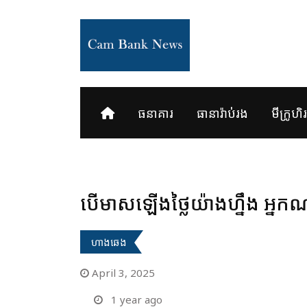
Skip
to
content
ធនាគារ
ធានារ៉ាប់រង
មីក្រូហិរញ
បើមាសឡើងថ្លៃយ៉ាងហ្នឹង អ្ន
ហាងឆេង
April 3, 2025
1 year ago