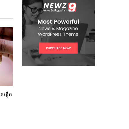
នសន្លឹក