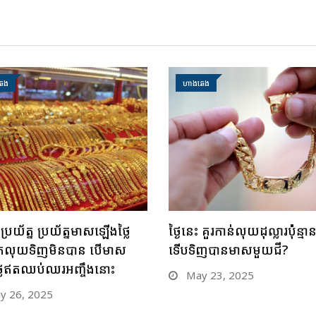
េង
ហាងឆេង
ុងប្រយ័ត្ន ប្រយ័ត្នមាសឡើងថ្លៃ
ថ្ងៃនេះ គួរកាន់លុយដុល្លារប៉ុន្មា
ង រកលុយទិញមិនបាន បើមាស
ទើបទិញបានមាសមួយជី?
លៃឥតឈប់ឈរអញ្ចឹងនោះ
May 23, 2025
 26, 2025