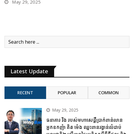
Latest Update
RECENT
POPULAR
COMMON
May 29, 2025
ធនាគារ វីង របស់មហាសេដ្ឋីប្រាក់ពាន់លាន
អ្នកឧកញ៉ា គិត ម៉េង ឈ្នះពានរង្វាន់លំដាប់