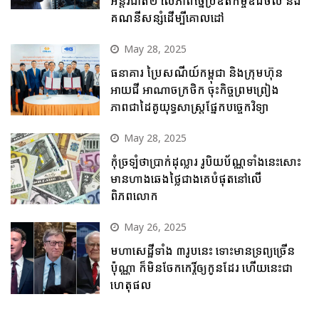
អន្តរជាតិ២ លើភាពច្នៃប្រឌិតកម្ចីឌីជីថល និង
គណនីសន្សំដើម្បីគោលដៅ
May 28, 2025
ធនាគារ ប្រៃសណីយ៍កម្ពុជា និងក្រុមហ៊ុន
អាយជី អាណាចក្រថិក ចុះកិច្ចព្រមព្រៀង
ភាពជាដៃគូយុទ្ធសាស្ត្រផ្នែកបច្ចេកវិទ្យា
May 28, 2025
កុំច្រឡំថាប្រាក់ដុល្លារ រូបិយប័ណ្ណទាំងនេះសោះ
មានហាងឆេងថ្លៃជាងគេបំផុតនៅលើ
ពិភពលោក
May 26, 2025
មហាសេដ្ឋីទាំង ៣រូបនេះ ទោះមានទ្រព្យច្រើន
ប៉ុណ្ណា ក៏មិនចែកកេរ្តិ៍ឲ្យកូនដែរ ហើយនេះជា
ហេតុផល