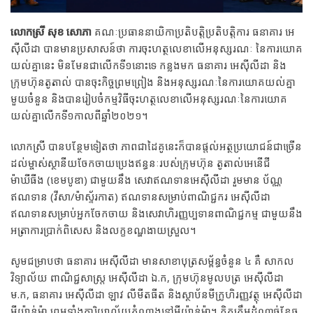
លោកស្រី សុខ សោភា
គណៈប្រធាននាយិកាប្រតិបត្តិប្រតិបត្តិការ ធនាគារ អេ
ស៊ីលីដា បានមានប្រសាសន៍ថា ការចុះហត្ថលេខាលើអនុស្សរណៈ នៃការយោគ
យល់គ្នានេះ មិនមែនជាលើកទី១នោះទេ កន្លងមក ធនាគារ អេស៊ីលីដា និង
ក្រុមហ៊ុនតូតាល់ បានចុះកិច្ចព្រមព្រៀង និងអនុស្សរណៈនៃការយោគយល់គ្នា
មួយចំនួន និងបានរៀបចំកម្មវិធីចុះហត្ថលេខាលើអនុស្សរណៈនៃការយោគ
យល់គ្នាលើកទី១កាលពីឆ្នាំ២០២១។
លោកស្រី បានបន្ថែមទៀតថា ភាពជាដៃគូនេះក៏បានផ្តល់អត្ថប្រយោជន៍ជាច្រើន
ដល់ម្ចាស់ស្ថានីយចែកចាយប្រេងឥន្ធនៈរបស់ក្រុមហ៊ុន តូតាល់អេនើជី
ម៉ាឃីធីង (ខេមបូឌា) ជាមួយនឹង សេវាឥណទានអេស៊ីលីដា រួមមាន ប័ណ្ណ
ឥណទាន (វីសា/ម៉ាស្ទ័រកាត) ឥណទានសម្រាប់ពាណិជ្ជករ អេស៊ីលីដា
ឥណទានសម្រាប់អ្នកចែកចាយ និងសេវាហិរញ្ញប្បទានពាណិជ្ជកម្ម ជាមួយនឹង
អត្រាការប្រាក់ពិសេស និងលក្ខខណ្ឌងាយស្រួល។
សូមជម្រាបថា ធនាគារ អេស៊ីលីដា មានសាខាបុត្រសម្ព័ន្ធចំនួន ៤ គឺ សាកល
វិទ្យាល័យ ពាណិជ្ជសាស្ត្រ អេស៊ីលីដា ឯ.ក, ក្រុមហ៊ុនមូលបត្រ អេស៊ីលីដា
ម.ក, ធនាគារ អេស៊ីលីដា ឡាវ លីមីតធីត និងស្ថាប័នមីក្រូហិរញ្ញវត្ថុ អេស៊ីលីដា
មីយ៉ាន់ម៉ា ព្រមទាំងការិយាល័យតំណាងនៅមីយ៉ាន់ម៉ា។ គិតត្រឹមដំណាច់ខែធ្នូ