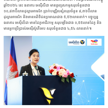
ឆ្នាំ២០២៤ នេះ ធនាគារ អេស៊ីលីដា មានទ្រព្យសកម្មសរុបចំនួនជាង
១០,៨៣ប៊ីលានដុល្លារអាមេរិក ប្រាក់បញ្ញើសន្សំសរុបចំនួន ៨,៣៦ប៊ីលាន
ដុល្លារអាមេរិក និងមានអតិថិជនប្រមាណជាង ៥,៥២លាននាក់។ បច្ចុប្បន្ន
ធនាគារ អេស៊ីលីដា មានដៃគូអាជីវកម្ម សរុបច្រើងជាង ០,៥៥លានដៃគូ និង
មានអ្នកប្រើប្រាស់អេស៊ីស៊ូភើអេប សរុបចំនួនជាង ៤,៥៤ លាននាក់៕