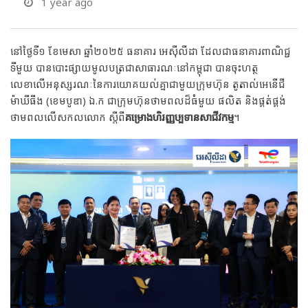
1 year ago
នៅថ្ងៃទី១ ខែមេសា ឆ្នាំ២០២៥ ធនាគារ អេស៊ីលីដា ដែលជាធនាគារពាណិជ្ជ
ទីមួយ បានបោះផ្សាយមូលបត្រជាសាធារណៈនៅកម្ពុជា បានចុះហត្ថ
លេខាលើអនុស្សរណៈនៃការយោគយល់គ្នាជាមួយក្រុមហ៊ុន តូតាល់អេនើជី
ម៉ាឃីធីង (ខេមបូឌា) ឯ.ក ជាក្រុមហ៊ុនថាមពលដ៏ធំមួយ ផលិត និងផ្គត់ផ្គង់
ថាមពលលើសកលលោក ស្តីពី
គម្រោងហិរញ្ញប្បទានសាជីវកម្ម
។