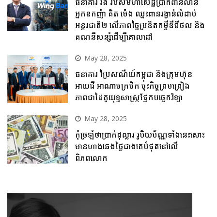
ធនាគារ វីង របស់មហាសេដ្ឋីប្រាក់ពាន់លាន
អ្នកឧកញ៉ា គិត ម៉េង ឈ្នះពានរង្វាន់លំដាប់
អន្តរជាតិ២ លើភាពច្នៃប្រឌិតកម្ចីឌីជីថល និង
គណនីសន្សំដើម្បីគោលដៅ
May 28, 2025
ធនាគារ ប្រៃសណីយ៍កម្ពុជា និងក្រុមហ៊ុន
អាយជី អាណាចក្រថិក ចុះកិច្ចព្រមព្រៀង
ភាពជាដៃគូយុទ្ធសាស្ត្រផ្នែកបច្ចេកវិទ្យា
May 28, 2025
កុំច្រឡំថាប្រាក់ដុល្លារ រូបិយប័ណ្ណទាំងនេះសោះ
មានហាងឆេងថ្លៃជាងគេបំផុតនៅលើ
ពិភពលោក