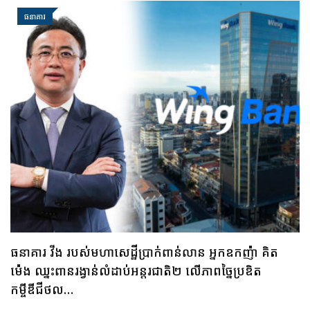
ធនាគារ
ធនាគារ ប្រៃសណីយ៍កម្ពុជា និងក្រុមហ៊ុន អាយជី អាណា
ចក្រថិក ចុះកិច្ចព្រមព្រៀងភាពជាដៃគូយុទ្ធសាស្ត្រផ្នែកបច្ចេកវិទ្យា
May 28, 2025