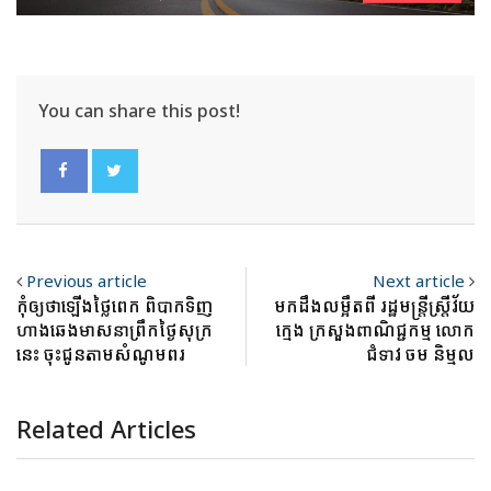
You can share this post!
Previous article
Next article
កុំឲ្យថាឡើងថ្លៃពេក ពិបាកទិញ
មកដឹងលម្អឹតពី រដ្ឋមន្ត្រីស្ត្រីវ័យ
ហាងឆេងមាសនាព្រឹកថ្ងៃសុក្រ
ក្មេង ក្រសួងពាណិជ្ជកម្ម លោក
នេះ ចុះជូនតាមសំណូមពរ
ជំទាវ ចម និម្មល
Related Articles