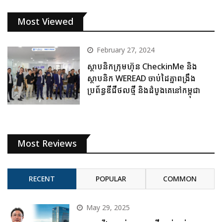
Most Viewed
February 27, 2024
ស្ថាបនិកក្រុមហ៊ុន CheckinMe និង
ស្ថាបនិក WEREAD ចាប់ដៃគ្នាពង្រឹង
ប្រព័ន្ធឌីជីថលថ្មី និងដំបូងគេនៅកម្ពុជា
Most Reviews
RECENT
POPULAR
COMMON
May 29, 2025