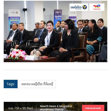
Tags:
ធនាគារ អេស៊ីលីដា ភីអិលស៊ី