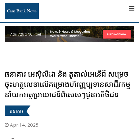
Skip
to
content
ធនាគារ អេស៊ីលីដា និង តូតាល់អេនើជី សម្រេច
ចុះហត្ថលេខាលើគម្រោងហិរញ្ញប្បទានសាជីវកម្ម
នាំយកអត្ថប្រយោជន៍ពិសេសៗជូនអតិថិជន
ធនាគារ
April 4, 2025