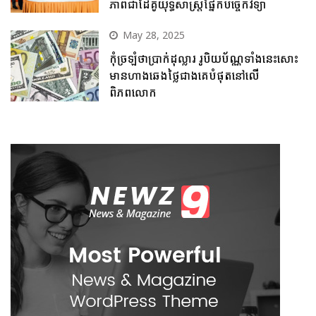
ភាពជាដៃគូយុទ្ធសាស្ត្រផ្នែកបច្ចេកវិទ្យា
May 28, 2025
កុំច្រឡំថាប្រាក់ដុល្លារ រូបិយប័ណ្ណទាំងនេះសោះ
មានហាងឆេងថ្លៃជាងគេបំផុតនៅលើ
ពិភពលោក