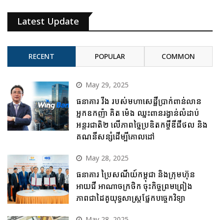
Latest Update
RECENT
POPULAR
COMMON
May 29, 2025
ធនាគារ វីង របស់មហាសេដ្ឋីប្រាក់ពាន់លាន
អ្នកឧកញ៉ា គិត ម៉េង ឈ្នះពានរង្វាន់លំដាប់
អន្តរជាតិ២ លើភាពច្នៃប្រឌិតកម្ចីឌីជីថល និង
គណនីសន្សំដើម្បីគោលដៅ
May 28, 2025
ធនាគារ ប្រៃសណីយ៍កម្ពុជា និងក្រុមហ៊ុន
អាយជី អាណាចក្រថិក ចុះកិច្ចព្រមព្រៀង
ភាពជាដៃគូយុទ្ធសាស្ត្រផ្នែកបច្ចេកវិទ្យា
May 28, 2025