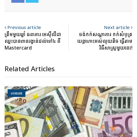
Previous article
Next article
ត្រឹមមួយឆ្នាំ ធនាគារ អេស៊ីលីដា
ចង់កក់សណ្ឋាគារ កក់សំបុត្រ
ឈ្នះបានពានរង្វាន់ដល់ទៅ៤ ពី
យន្តហោះអស់លុយតិច ធ្វើតាម
Mastercard
វិធីសាស្ត្រមួយនេះ!
Related Articles
ហាងឆេង