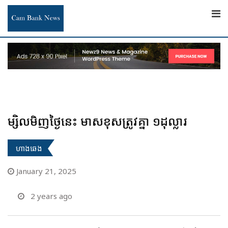
Skip
to
content
ម្សិលមិញថ្ងៃនេះ មាសខុសត្រូវគ្នា ១ដុល្លារ
ហាងឆេង
January 21, 2025
2 years ago