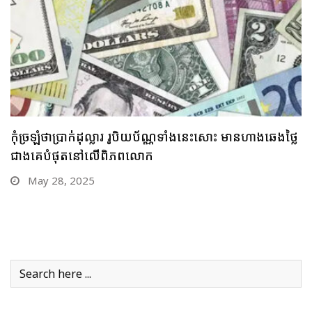
គួរប្រុងប្រយ័ត្ន ប្រយ័ត្នមាសឡើងថ្លៃខ្លាំង រកលុយទិញមិនបាន
បើមាសឡើងថ្លៃឥតឈប់ឈរអញ្ចឹងនោះ
May 26, 2025