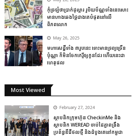
កុំច្រឡំថាប្រាក់ដុល្លារ រូបិយប័ណ្ណទាំងនេះសោះ
មានហាងឆេងថ្លៃជាងគេបំផុតនៅលើ
ពិភពលោក
May 26, 2025
មហាសេដ្ឋីទាំង ៣រូបនេះ ទោះមានទ្រព្យច្រើន
ប៉ុណ្ណា ក៏មិនចែកកេរ្តិ៍ឲ្យកូនដែរ ហើយនេះជា
ហេតុផល
Most Viewed
February 27, 2024
ស្ថាបនិកក្រុមហ៊ុន CheckinMe និង
ស្ថាបនិក WEREAD ចាប់ដៃគ្នាពង្រឹង
ប្រព័ន្ធឌីជីថលថ្មី និងដំបូងគេនៅកម្ពុជា