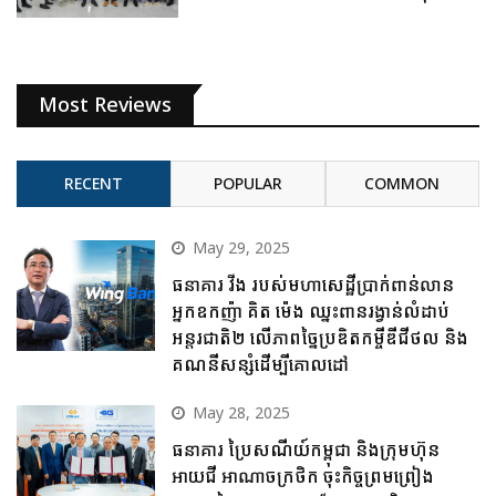
Most Reviews
RECENT
POPULAR
COMMON
May 29, 2025
ធនាគារ វីង របស់មហាសេដ្ឋីប្រាក់ពាន់លាន
អ្នកឧកញ៉ា គិត ម៉េង ឈ្នះពានរង្វាន់លំដាប់
អន្តរជាតិ២ លើភាពច្នៃប្រឌិតកម្ចីឌីជីថល និង
គណនីសន្សំដើម្បីគោលដៅ
May 28, 2025
ធនាគារ ប្រៃសណីយ៍កម្ពុជា និងក្រុមហ៊ុន
អាយជី អាណាចក្រថិក ចុះកិច្ចព្រមព្រៀង