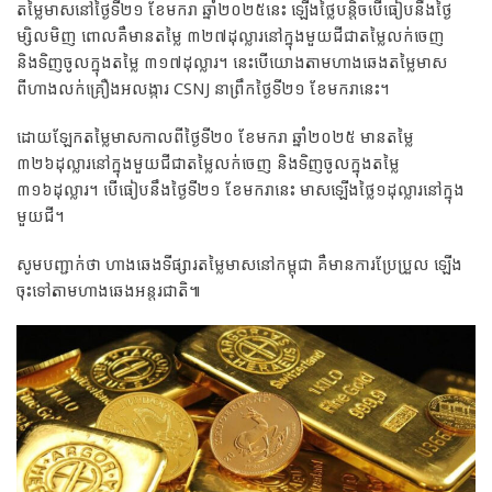
តម្លៃមាសនៅថ្ងៃទី២១ ខែមករា ឆ្នាំ២០២៥នេះ ឡើងថ្លៃបន្ដិចបើធៀបនឹងថ្ងៃ
ម្សិលមិញ ពោលគឺមានតម្លៃ ៣២៧ដុល្លារនៅក្នុងមួយជីជាតម្លៃលក់ចេញ
និងទិញចូលក្នុងតម្លៃ ៣១៧ដុល្លារ។ នេះបើយោងតាមហាងឆេងតម្លៃមាស
ពីហាងលក់គ្រឿងអលង្ការ CSNJ នាព្រឹកថ្ងៃទី២១ ខែមករានេះ។
ដោយឡែកតម្លៃមាសកាលពីថ្ងៃទី២០ ខែមករា ឆ្នាំ២០២៥ មានតម្លៃ
៣២៦ដុល្លារនៅក្នុងមួយជីជាតម្លៃលក់ចេញ និងទិញចូលក្នុងតម្លៃ
៣១៦ដុល្លារ។ បើធៀបនឹងថ្ងៃទី២១​ ខែមករានេះ មាសឡើងថ្លៃ១ដុល្លារនៅក្នុង
មួយជី។
សូមបញ្ជាក់ថា ហាងឆេងទីផ្សារតម្លៃមាសនៅកម្ពុជា គឺមានការប្រែប្រួល ឡើង
ចុះទៅតាមហាងឆេងអន្តរជាតិ៕