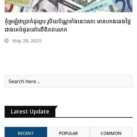
គួរប្រុងប្រយ័ត្ន ប្រយ័ត្នមាសឡើងថ្លៃខ្លាំង រកលុយទិញមិនបាន
បើមាសឡើងថ្លៃឥតឈប់ឈរអញ្ចឹងនោះ
May 26, 2025
Latest Update
RECENT
POPULAR
COMMON