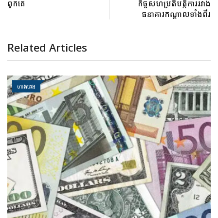
ពួកគេ
កិច្ចសហប្រតិបត្តិការរវាង
ធនាគារកណ្តាលទាំងពីរ
Related Articles
ហាងឆេង