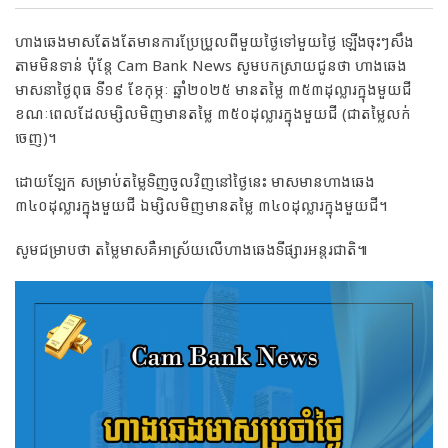
ហាងឆេងមាសតែងតែមានការប្រែប្រួលពីមួយថ្ងៃទៅមួយថ្ងៃ ឡើងចុះៗសឹង
តាមមិនទាន់ ប៉ុន្តែ Cam Bank News សូមបកស្រាយជូនថា ហាងឆេង
មាសនាថ្ងៃពុធ ទី១៩ ខែកុម្ភៈ ឆ្នាំ២០២៥ មានតម្លៃ ៣៥៣ដុល្លារក្នុងមួយជី
ខណៈពេលដែលម្សិលមិញមានតម្លៃ ៣៥០ដុល្លារក្នុងមួយជី (ជាតម្លៃលក់
ចេញ)។
ដោយឡែក សម្រាប់តម្លៃទិញចូលវិញនៅថ្ងៃនេះ មាសមានហាងឆេង
៣៤០ដុល្លារក្នុងមួយជី ឯម្សិលមិញមានតម្លៃ ៣៤០ដុល្លារក្នុងមួយជី។
សូមជម្រាបថា តម្លៃមាសគឺអាស្រ័យលើហាងឆេងទីផ្សារអន្តរជាតិ៕