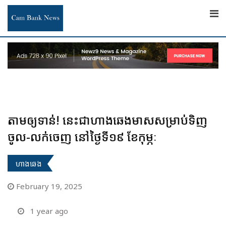
Skip
to
content
តាមឲ្យទាន់! នេះជាហាងឆេងមាសសម្រាប់ទិញ
ចូល-លក់ចេញ នៅថ្ងៃទី១៩ ខែកុម្ភៈ
ហាងឆេង
February 19, 2025
1 year ago