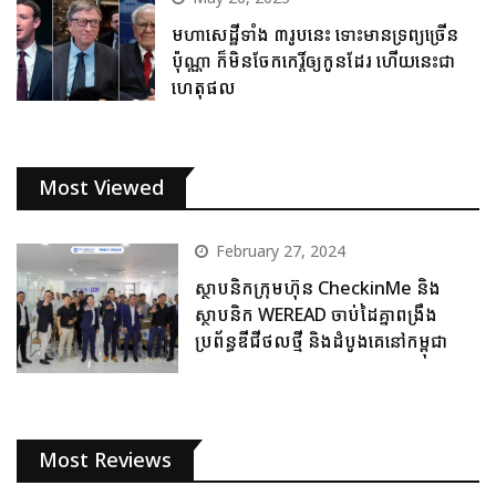
មហាសេដ្ឋីទាំង ៣រូបនេះ ទោះមានទ្រព្យច្រើន
ប៉ុណ្ណា ក៏មិនចែកកេរ្តិ៍ឲ្យកូនដែរ ហើយនេះជា
ហេតុផល
Most Viewed
February 27, 2024
ស្ថាបនិកក្រុមហ៊ុន CheckinMe និង
ស្ថាបនិក WEREAD ចាប់ដៃគ្នាពង្រឹង
ប្រព័ន្ធឌីជីថលថ្មី និងដំបូងគេនៅកម្ពុជា
Most Reviews