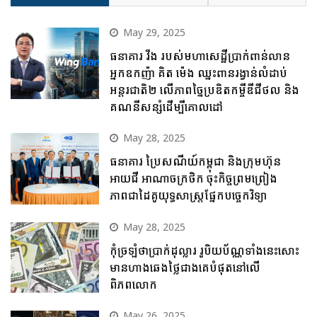
May 29, 2025
ធនាគារ វីង របស់មហាសេដ្ឋីប្រាក់ពាន់លាន
អ្នកឧកញ៉ា គិត ម៉េង ឈ្នះពានរង្វាន់លំដាប់
អន្តរជាតិ២ លើភាពច្នៃប្រឌិតកម្ចីឌីជីថល និង
គណនីសន្សំដើម្បីគោលដៅ
May 28, 2025
ធនាគារ ប្រៃសណីយ៍កម្ពុជា និងក្រុមហ៊ុន
អាយជី អាណាចក្រថិក ចុះកិច្ចព្រមព្រៀង
ភាពជាដៃគូយុទ្ធសាស្ត្រផ្នែកបច្ចេកវិទ្យា
May 28, 2025
កុំច្រឡំថាប្រាក់ដុល្លារ រូបិយប័ណ្ណទាំងនេះសោះ
មានហាងឆេងថ្លៃជាងគេបំផុតនៅលើ
ពិភពលោក
May 26, 2025