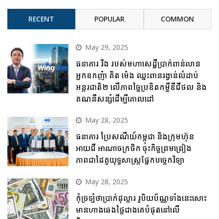
RECENT
POPULAR
COMMON
May 29, 2025
ធនាគារ វីង របស់មហាសេដ្ឋីប្រាក់ពាន់លាន
អ្នកឧកញ៉ា គិត ម៉េង ឈ្នះពានរង្វាន់លំដាប់
អន្តរជាតិ២ លើភាពច្នៃប្រឌិតកម្ចីឌីជីថល និង
គណនីសន្សំដើម្បីគោលដៅ
May 28, 2025
ធនាគារ ប្រៃសណីយ៍កម្ពុជា និងក្រុមហ៊ុន
អាយជី អាណាចក្រថិក ចុះកិច្ចព្រមព្រៀង
ភាពជាដៃគូយុទ្ធសាស្ត្រផ្នែកបច្ចេកវិទ្យា
May 28, 2025
កុំច្រឡំថាប្រាក់ដុល្លារ រូបិយប័ណ្ណទាំងនេះសោះ
មានហាងឆេងថ្លៃជាងគេបំផុតនៅលើ