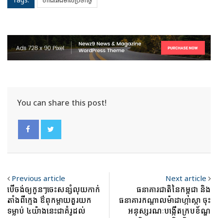
ហាងឆេងមាសប្រចាំថ្ងៃ
You can share this post!
Previous article
Next article
បើចង់ឲ្យកូនៗចេះសន្សំលុយកាក់
ធនាគារជាតិនៃកម្ពុជា និង
តាំងពីក្មេង ឳពុកម្តាយគួរយក
ធនាគារកណ្តាលម៉ាដាហ្កាស្កា ចុះ
ទម្លាប់ ៤យ៉ាងនេះជាគំរូដល់
អនុស្សរណៈបង្កើតក្របខ័ណ្ឌ