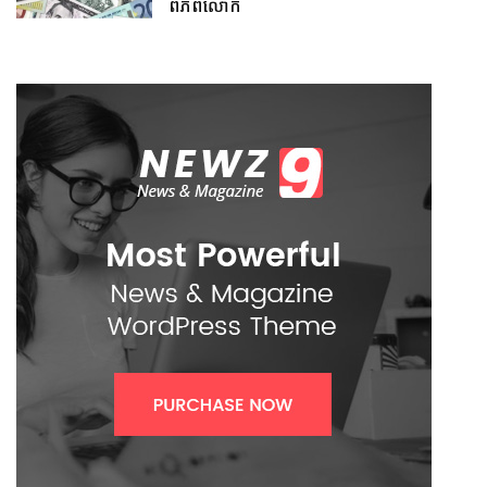
ពិភពលោក