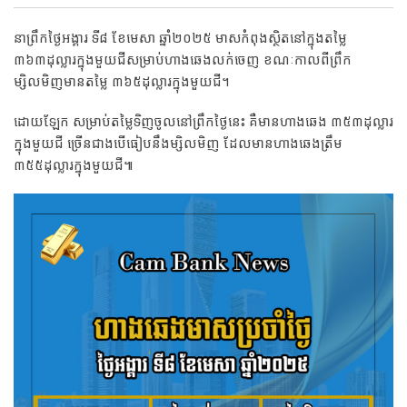
នាព្រឹកថ្ងៃអង្គារ ទី៨ ខែមេសា ឆ្នាំ២០២៥ មាសកំពុងស្ថិតនៅក្នុងតម្លៃ
៣៦៣ដុល្លារក្នុងមួយជីសម្រាប់ហាងឆេងលក់ចេញ ខណៈកាលពីព្រឹក
ម្សិលមិញមានតម្លៃ ៣៦៥ដុល្លារក្នុងមួយជី។
ដោយឡែក សម្រាប់តម្លៃទិញចូលនៅព្រឹកថ្ងៃនេះ គឺមានហាងឆេង ៣៥៣ដុល្លារ
ក្នុងមួយជី ច្រើនជាងបើធៀបនឹងម្សិលមិញ ដែលមានហាងឆេងត្រឹម
៣៥៥ដុល្លារក្នុងមួយជី៕