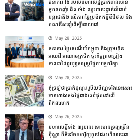
ធនាគារ វីង របស់មហាសេដ្ឋីប្រាក់ពាន់លាន
អ្នកឧកញ៉ា គិត ម៉េង ឈ្នះពានរង្វាន់លំដាប់
អន្តរជាតិ២ លើភាពច្នៃប្រឌិតកម្ចីឌីជីថល និង
គណនីសន្សំដើម្បីគោលដៅ
May 28, 2025
ធនាគារ ប្រៃសណីយ៍កម្ពុជា និងក្រុមហ៊ុន
អាយជី អាណាចក្រថិក ចុះកិច្ចព្រមព្រៀង
ភាពជាដៃគូយុទ្ធសាស្ត្រផ្នែកបច្ចេកវិទ្យា
May 28, 2025
កុំច្រឡំថាប្រាក់ដុល្លារ រូបិយប័ណ្ណទាំងនេះសោះ
មានហាងឆេងថ្លៃជាងគេបំផុតនៅលើ
ពិភពលោក
May 26, 2025
មហាសេដ្ឋីទាំង ៣រូបនេះ ទោះមានទ្រព្យច្រើន
ប៉ុណ្ណា ក៏មិនចែកកេរ្តិ៍ឲ្យកូនដែរ ហើយនេះជា