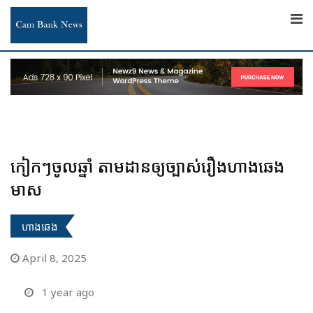
Skip
to
content
កៀកៗចូលឆ្នាំ តាមដានឲ្យច្បាស់រឿងហាងឆេង
មាស
ហាងឆេង
April 8, 2025
1 year ago