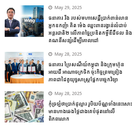
May 29, 2025
ធនាគារ វីង របស់មហាសេដ្ឋីប្រាក់ពាន់លាន
អ្នកឧកញ៉ា គិត ម៉េង ឈ្នះពានរង្វាន់លំដាប់
អន្តរជាតិ២ លើភាពច្នៃប្រឌិតកម្ចីឌីជីថល និង
គណនីសន្សំដើម្បីគោលដៅ
May 28, 2025
ធនាគារ ប្រៃសណីយ៍កម្ពុជា និងក្រុមហ៊ុន
អាយជី អាណាចក្រថិក ចុះកិច្ចព្រមព្រៀង
ភាពជាដៃគូយុទ្ធសាស្ត្រផ្នែកបច្ចេកវិទ្យា
May 28, 2025
កុំច្រឡំថាប្រាក់ដុល្លារ រូបិយប័ណ្ណទាំងនេះសោះ
មានហាងឆេងថ្លៃជាងគេបំផុតនៅលើ
ពិភពលោក