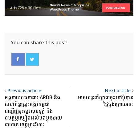
You can share this post!
Previous article
Next article
អគ្គនាយកធនាគារ ARDB និង
មាសបន្តដាំក្បាលចុះ នៅប៉ុន្មាន
សហព័ន្ធស្រូវអង្ករកម្ពុជា
ថ្ងៃចុងក្រោយនេះ
អញ្ជើញចុះសួរសុខទុក្ខ និង
ឧបត្ថម្ភស្បៀងដល់បងប្អូននាយ
ទាហាន ខេត្តព្រះវិហារ