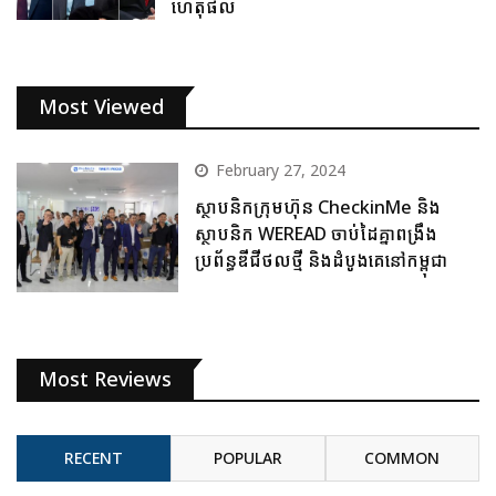
ហេតុផល
Most Viewed
February 27, 2024
ស្ថាបនិកក្រុមហ៊ុន CheckinMe និង
ស្ថាបនិក WEREAD ចាប់ដៃគ្នាពង្រឹង
ប្រព័ន្ធឌីជីថលថ្មី និងដំបូងគេនៅកម្ពុជា
Most Reviews
RECENT
POPULAR
COMMON