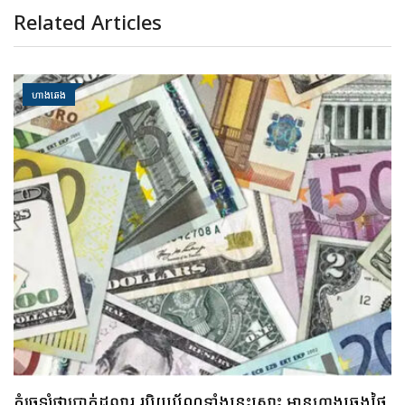
Related Articles
ហាងឆេង
គួរប្រុងប្រយ័ត្ន ប្រយ័ត្នមាសឡើងថ្លៃខ្លាំង រកលុយទិញមិនបាន