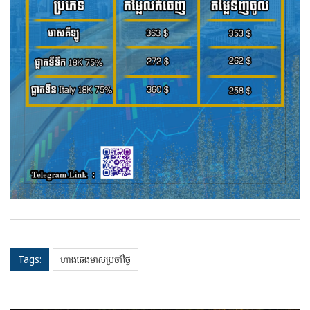
Tags:
ហាងឆេងមាសប្រចាំថ្ងៃ