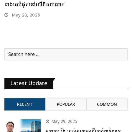
បើមាសឡើងថ្លៃឥតឈប់ឈរអញ្ចឹងនោះ
May 26, 2025
Latest Update
RECENT
POPULAR
COMMON
May 29, 2025
ធនាគារ វីង របស់មហាសេដ្ឋីប្រាក់ពាន់លាន