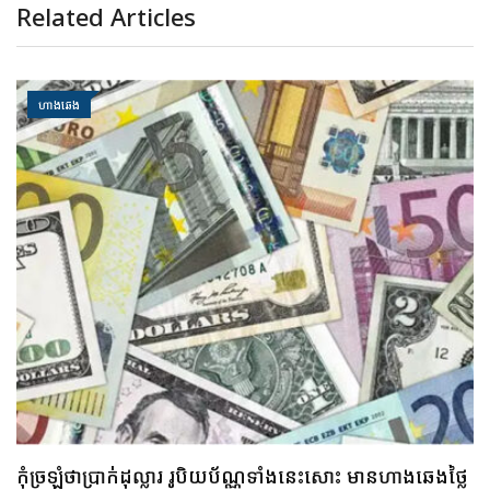
Related Articles
ហាងឆេង
គួរប្រុងប្រយ័ត្ន ប្រយ័ត្នមាសឡើងថ្លៃខ្លាំង រកលុយទិញមិនបាន