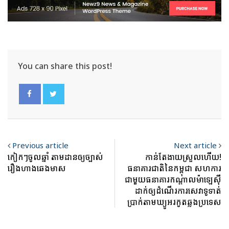
You can share this post!
Previous article
Next article
កៀកៗចូលឆ្នាំ តាមដានឲ្យច្បាស់
កាន់តែងាយស្រួលហើយ!
រឿងហាងឆេងមាស
ធនាគារជាតិនៃកម្ពុជា សហការ
ជាមួយធនាគារកណ្តាលម៉ាឡេស៊ី
ដាក់ឲ្យដំណើរការសេវាទូទាត់
ប្រាក់តាមឃ្យូអរកូតឆ្លងប្រទេស