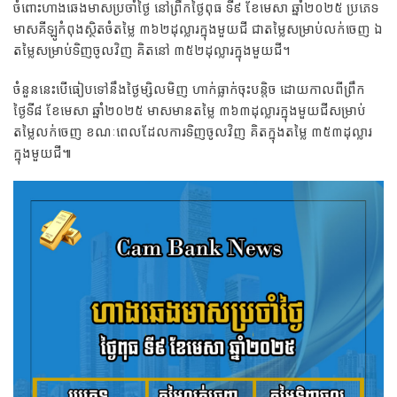
ចំពោះហាងឆេងមាសប្រចាំថ្ងៃ នៅព្រឹកថ្ងៃពុធ ទី៩ ខែមេសា ឆ្នាំ២០២៥ ប្រភេទ
មាសគីឡូកំពុងស្ថិតចំតម្លៃ ៣៦២ដុល្លារក្នុងមួយជី ជាតម្លៃសម្រាប់លក់ចេញ ឯ
តម្លៃសម្រាប់ទិញចូលវិញ គិតនៅ ៣៥២ដុល្លារក្នុងមួយជី។
ចំនួននេះបើធៀបទៅនឹងថ្ងៃម្សិលមិញ ហាក់ធ្លាក់ចុះបន្តិច ដោយកាលពីព្រឹក
ថ្ងៃទី៨ ខែមេសា ឆ្នាំ២០២៥ មាសមានតម្លៃ ៣៦៣ដុល្លារក្នុងមួយជីសម្រាប់
តម្លៃលក់ចេញ ខណៈពេលដែលការទិញចូលវិញ គិតក្នុងតម្លៃ ៣៥៣ដុល្លារ
ក្នុងមួយជី៕