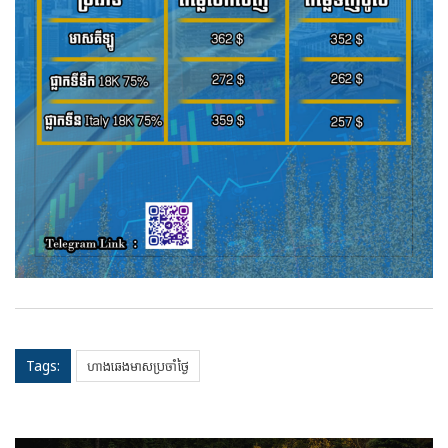
Tags:
ហាងឆេងមាសប្រចាំថ្ងៃ