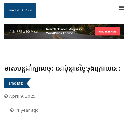
Skip
to
content
មាសបន្តដាំក្បាលចុះ នៅប៉ុន្មានថ្ងៃចុងក្រោយនេះ
ហាងឆេង
April 9, 2025
1 year ago