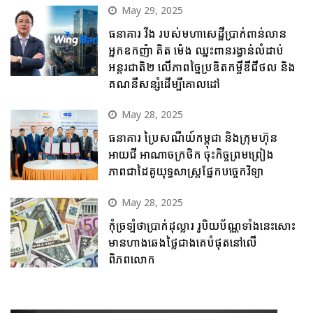
May 29, 2025
ធនាគារ វីង របស់មហាសេដ្ឋីប្រាក់ពាន់លាន
អ្នកឧកញ៉ា គិត ម៉េង ឈ្នះពានរង្វាន់លំដាប់
អន្តរជាតិ២ លើភាពច្នៃប្រឌិតកម្ចីឌីជីថល និង
គណនីសន្សំដើម្បីគោលដៅ
May 28, 2025
ធនាគារ ប្រៃសណីយ៍កម្ពុជា និងក្រុមហ៊ុន
អាយជី អាណាចក្រថិក ចុះកិច្ចព្រមព្រៀង
ភាពជាដៃគូយុទ្ធសាស្ត្រផ្នែកបច្ចេកវិទ្យា
May 28, 2025
កុំច្រឡំថាប្រាក់ដុល្លារ រូបិយប័ណ្ណទាំងនេះសោះ
មានហាងឆេងថ្លៃជាងគេបំផុតនៅលើ
ពិភពលោក