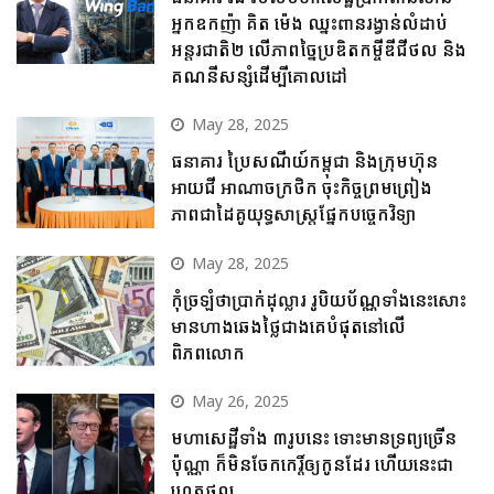
អ្នកឧកញ៉ា គិត ម៉េង ឈ្នះពានរង្វាន់លំដាប់
អន្តរជាតិ២ លើភាពច្នៃប្រឌិតកម្ចីឌីជីថល និង
គណនីសន្សំដើម្បីគោលដៅ
May 28, 2025
ធនាគារ ប្រៃសណីយ៍កម្ពុជា និងក្រុមហ៊ុន
អាយជី អាណាចក្រថិក ចុះកិច្ចព្រមព្រៀង
ភាពជាដៃគូយុទ្ធសាស្ត្រផ្នែកបច្ចេកវិទ្យា
May 28, 2025
កុំច្រឡំថាប្រាក់ដុល្លារ រូបិយប័ណ្ណទាំងនេះសោះ
មានហាងឆេងថ្លៃជាងគេបំផុតនៅលើ
ពិភពលោក
May 26, 2025
មហាសេដ្ឋីទាំង ៣រូបនេះ ទោះមានទ្រព្យច្រើន
ប៉ុណ្ណា ក៏មិនចែកកេរ្តិ៍ឲ្យកូនដែរ ហើយនេះជា
ហេតុផល