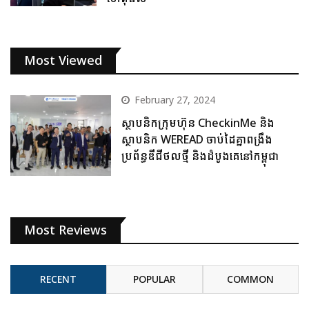
Most Viewed
February 27, 2024
ស្ថាបនិកក្រុមហ៊ុន CheckinMe និង
ស្ថាបនិក WEREAD ចាប់ដៃគ្នាពង្រឹង
ប្រព័ន្ធឌីជីថលថ្មី និងដំបូងគេនៅកម្ពុជា
Most Reviews
RECENT
POPULAR
COMMON