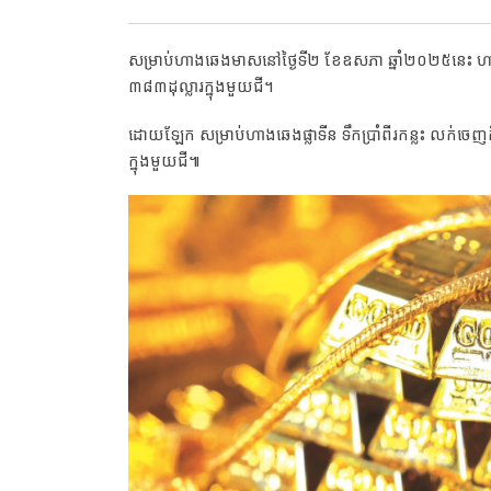
សម្រាប់ហាងឆេងមាសនៅថ្ងៃទី២ ខែឧសភា ឆ្នាំ២០២៥នេះ ហាក់ធ្
៣៨៣ដុល្លារក្នុងមួយជី។
ដោយឡែក សម្រាប់ហាងឆេងផ្លាទីន ទឹកប្រាំពីរកន្លះ លក់ចេ
ក្នុងមួយជី៕