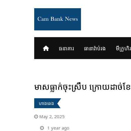
Skip
to
content
ធនាគារ
ធានារ៉ាប់រង
មីក្រូហិរញ
មាសធ្លាក់ចុះស្រឹប ក្រោយដាច់ខែ
ហាងឆេង
May 2, 2025
1 year ago