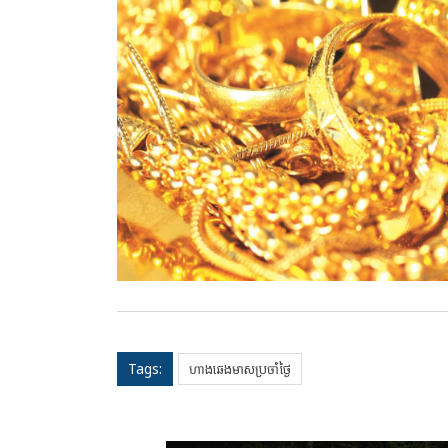
Tags:
ហាងឆេងមាសប្រចាំថ្ងៃ