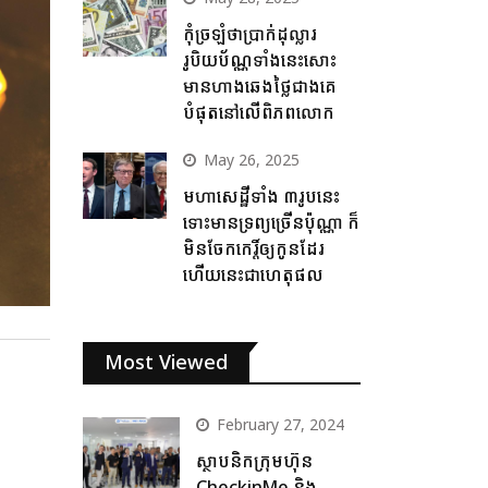
កុំច្រឡំថាប្រាក់ដុល្លារ
រូបិយប័ណ្ណទាំងនេះសោះ
មានហាងឆេងថ្លៃជាងគេ
បំផុតនៅលើពិភពលោក
May 26, 2025
មហាសេដ្ឋីទាំង ៣រូបនេះ
ទោះមានទ្រព្យច្រើនប៉ុណ្ណា ក៏
មិនចែកកេរ្តិ៍ឲ្យកូនដែរ
ហើយនេះជាហេតុផល
Most Viewed
February 27, 2024
ស្ថាបនិកក្រុមហ៊ុន
CheckinMe និង