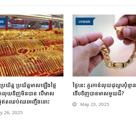
េង
ហាងឆេង
ុងប្រយ័ត្ន ប្រយ័ត្នមាសឡើងថ្លៃ
ថ្ងៃនេះ គួរកាន់លុយដុល្លារប៉ុន្មា
ង រកលុយទិញមិនបាន បើមាស
ទើបទិញបានមាសមួយជី?
លៃឥតឈប់ឈរអញ្ចឹងនោះ
May 23, 2025
 26, 2025