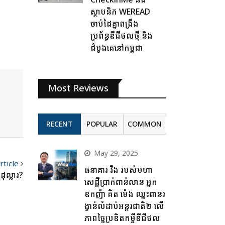
ស្ថាបនិក WEREAD
ចាប់ដៃគ្នាពង្រឹង
ប្រព័ន្ធឌីជីថលថ្មី និង
ដំបូងគេនៅកម្ពុជា
Most Reviews
RECENT
POPULAR
COMMON
May 29, 2025
rticle
ធនាគារ វីង របស់មហា
ុល្លារ?
សេដ្ឋីប្រាក់ពាន់លាន អ្នក
ឧកញ៉ា គិត ម៉េង ឈ្នះពានរ
ង្វាន់លំដាប់អន្តរជាតិ២ លើ
ភាពច្នៃប្រឌិតកម្ចីឌីជីថល