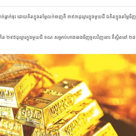
លាក់ចុះ ដោយគិតក្នុងតម្លៃលក់ចេញគឺ ៣៩៣ដុល្លារក្នុងមួយជី ឯគិតក្នុងតម្លៃទិ
ញគិត ២៩៥ដុល្លារក្នុងមួយជី ខណៈសម្រាប់ហាងឆេងទិញចូលវិញនោះ គឺស្ថិតនៅ ២៨៥