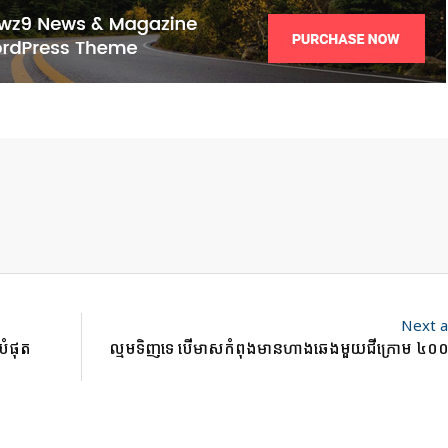
Next a
បំផុត
ល្មមទិញទេ បើមាសកំពុងមានហាងឆេងមួយជីក្រោម ៤០០ដ