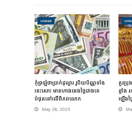
ហាងឆេង
ហាងឆ
កុំច្រឡំថាប្រាក់ដុល្លារ រូបិយប័ណ្ណទាំង
គួរប្រ
នេះសោះ មានហាងឆេងថ្លៃជាងគេ
ខ្លាំ
បំផុតនៅលើពិភពលោក
ឡើងថ្
May 28, 2025
May