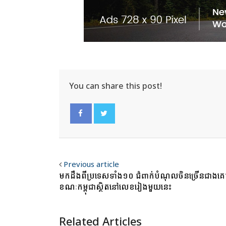
You can share this post!
Facebook
Twitter
Previous article
មកដឹងពីប្រទេសទាំង១០ ជំពាក់បំណុលចិនច្រើនជាងគេ
ខណៈកម្ពុជាស្ថិតនៅលេខរៀងមួយនេះ
Related Articles