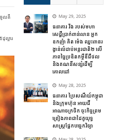
May 29, 2025
ញចូលគឺ
ធនាគារ វីង របស់មហា
សេដ្ឋីប្រាក់ពាន់លាន អ្នក
ដុល្លារ
ឧកញ៉ា គិត ម៉េង ឈ្នះពានរ
ង្វាន់លំដាប់អន្តរជាតិ២ លើ
ភាពច្នៃប្រឌិតកម្ចីឌីជីថល
និងគណនីសន្សំដើម្បី
គោលដៅ
May 28, 2025
ធនាគារ ប្រៃសណីយ៍កម្ពុជា
និងក្រុមហ៊ុន អាយជី
អាណាចក្រថិក ចុះកិច្ចព្រម
ព្រៀងភាពជាដៃគូយុទ្ធ
សាស្ត្រផ្នែកបច្ចេកវិទ្យា
May 28, 2025