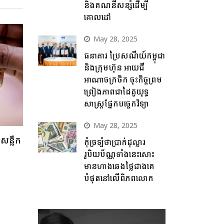
និងគណនីសន្សំដើម្បី
គោលដៅ
May 28, 2025
ធនាគារ ប្រៃសណីយ៍កម្ពុជា
និងក្រុមហ៊ុន អាយជី
អាណាចក្រថិក ចុះកិច្ចព្រម
ព្រៀងភាពជាដៃគូយុទ្ធ
សាស្ត្រផ្នែកបច្ចេកវិទ្យា
May 28, 2025
នសន្លឹក
កុំច្រឡំថាប្រាក់ដុល្លារ
រូបិយប័ណ្ណទាំងនេះសោះ
មានហាងឆេងថ្លៃជាងគេ
បំផុតនៅលើពិភពលោក