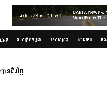
្ញវត្ថុ
សហគ្រិនកម្ពុជា
អចលនទ្រព្យ
ហាងឆេង
គណន
បានពីរថ្ងៃ