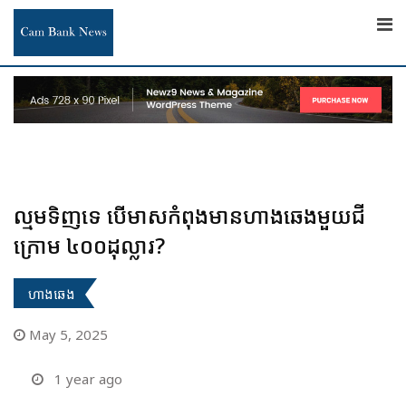
Skip
to
content
ល្មមទិញទេ បើមាសកំពុងមានហាងឆេងមួយជី
ក្រោម ៤០០ដុល្លារ?
ហាងឆេង
May 5, 2025
1 year ago