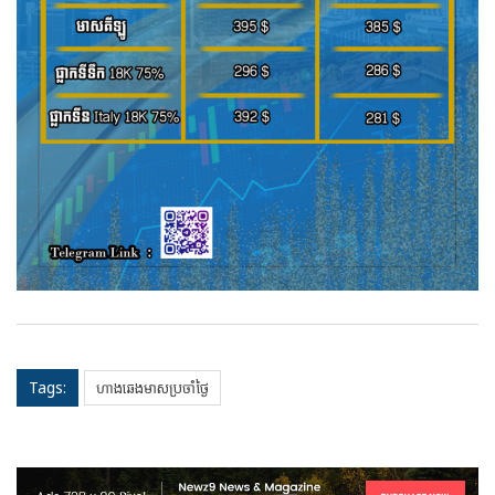
Tags:
ហាងឆេងមាសប្រចាំថ្ងៃ