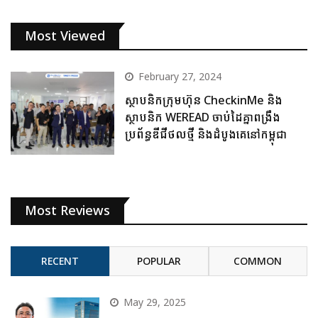
Most Viewed
February 27, 2024
ស្ថាបនិកក្រុមហ៊ុន CheckinMe និង
ស្ថាបនិក WEREAD ចាប់ដៃគ្នាពង្រឹង
ប្រព័ន្ធឌីជីថលថ្មី និងដំបូងគេនៅកម្ពុជា
Most Reviews
RECENT
POPULAR
COMMON
May 29, 2025