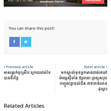
You can share this post!
Previous article
Next article
មាសធ្លាក់ចុះស្រឹប ក្រោយដាច់ខែ
មកស្គាល់មុខអ្នកមានដាច់គេនៅ
បានពីរថ្ងៃ
ម៉ាឡេស៊ីទាំង ៥រូបនេះ ទ្រព្យសរុប
បញ្ចូលគ្នាដល់ជិត ៣៩ពាន់លាន
ដុល្លារ
Related Articles