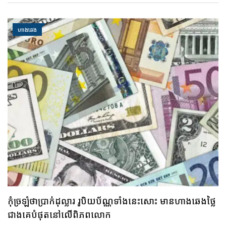
ហាងឆេង
គួរប្រុងប្រយ័ត្ន ប្រយ័ត្នមាសឡើងថ្លៃខ្លាំង រកលុយទិញមិនបាន
បើមាសឡើងថ្លៃឥតឈប់ឈរអញ្ចឹងនោះ