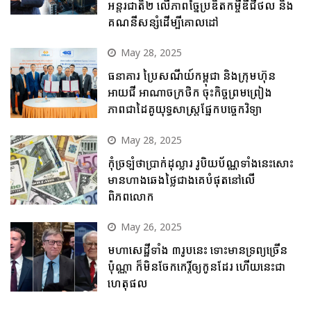
អន្តរជាតិ២ លើភាពច្នៃប្រឌិតកម្ចីឌីជីថល និង
គណនីសន្សំដើម្បីគោលដៅ
May 28, 2025
ធនាគារ ប្រៃសណីយ៍កម្ពុជា និងក្រុមហ៊ុន
អាយជី អាណាចក្រថិក ចុះកិច្ចព្រមព្រៀង
ភាពជាដៃគូយុទ្ធសាស្ត្រផ្នែកបច្ចេកវិទ្យា
May 28, 2025
កុំច្រឡំថាប្រាក់ដុល្លារ រូបិយប័ណ្ណទាំងនេះសោះ
មានហាងឆេងថ្លៃជាងគេបំផុតនៅលើ
ពិភពលោក
May 26, 2025
មហាសេដ្ឋីទាំង ៣រូបនេះ ទោះមានទ្រព្យច្រើន
ប៉ុណ្ណា ក៏មិនចែកកេរ្តិ៍ឲ្យកូនដែរ ហើយនេះជា
ហេតុផល