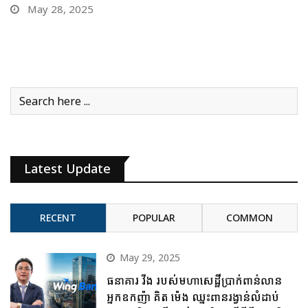
May 26, 2025
Latest Update
RECENT
POPULAR
COMMON
May 29, 2025
ធនាគារ វីង របស់មហាសេដ្ឋីប្រាក់ពាន់លាន
អ្នកឧកញ៉ា គិត ម៉េង ឈ្នះពានរង្វាន់លំដាប់