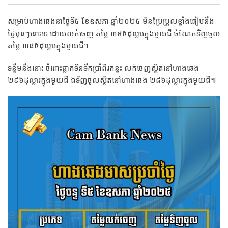
សម្រាប់ហាងឆេងនាថ្ងៃទី៥ ខែឧសភា ឆ្នាំ២០២៥ មិនប្រែប្រួលខ្លាំងធៀបនឹង
ថ្ងៃមុនៗនោះទេ ដោយលក់ចេញ តម្លៃ ៣៩៥ដុល្លារក្នុងមួយជី ចំណែកទិញចូល
តម្លៃ ៣៨៥ដុល្លារក្នុងមួយជី។
ទន្ទឹមនឹងនោះ ចំពោះផ្លាកទីនទឹកប្រាំពីរកន្លះ លក់ចេញស្ថិតនៅហាងឆេង
២៩៦ដុល្លារក្នុងមួយជី ឯទិញចូលស្ថិតនៅហាងឆេង ២៨៦ដុល្លារក្នុងមួយជី៕