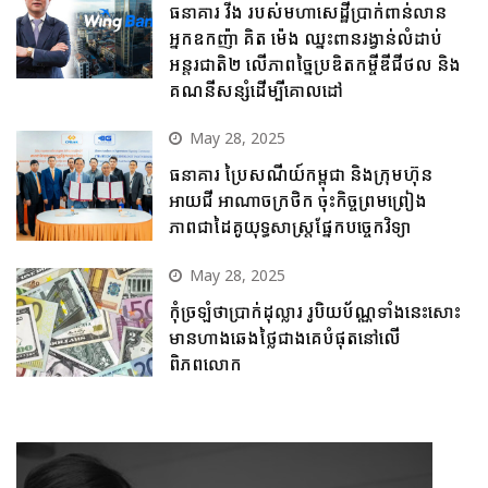
ធនាគារ វីង របស់មហាសេដ្ឋីប្រាក់ពាន់លាន
អ្នកឧកញ៉ា គិត ម៉េង ឈ្នះពានរង្វាន់លំដាប់
អន្តរជាតិ២ លើភាពច្នៃប្រឌិតកម្ចីឌីជីថល និង
គណនីសន្សំដើម្បីគោលដៅ
May 28, 2025
ធនាគារ ប្រៃសណីយ៍កម្ពុជា និងក្រុមហ៊ុន
អាយជី អាណាចក្រថិក ចុះកិច្ចព្រមព្រៀង
ភាពជាដៃគូយុទ្ធសាស្ត្រផ្នែកបច្ចេកវិទ្យា
May 28, 2025
កុំច្រឡំថាប្រាក់ដុល្លារ រូបិយប័ណ្ណទាំងនេះសោះ
មានហាងឆេងថ្លៃជាងគេបំផុតនៅលើ
ពិភពលោក