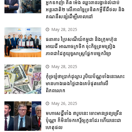
អ្នកឧកញ៉ា គិត ម៉េង ឈ្នះពានរង្វាន់លំដាប់
អន្តរជាតិ២ លើភាពច្នៃប្រឌិតកម្ចីឌីជីថល និង
គណនីសន្សំដើម្បីគោលដៅ
May 28, 2025
ធនាគារ ប្រៃសណីយ៍កម្ពុជា និងក្រុមហ៊ុន
អាយជី អាណាចក្រថិក ចុះកិច្ចព្រមព្រៀង
ភាពជាដៃគូយុទ្ធសាស្ត្រផ្នែកបច្ចេកវិទ្យា
May 28, 2025
កុំច្រឡំថាប្រាក់ដុល្លារ រូបិយប័ណ្ណទាំងនេះសោះ
មានហាងឆេងថ្លៃជាងគេបំផុតនៅលើ
ពិភពលោក
May 26, 2025
មហាសេដ្ឋីទាំង ៣រូបនេះ ទោះមានទ្រព្យច្រើន
ប៉ុណ្ណា ក៏មិនចែកកេរ្តិ៍ឲ្យកូនដែរ ហើយនេះជា
ហេតុផល