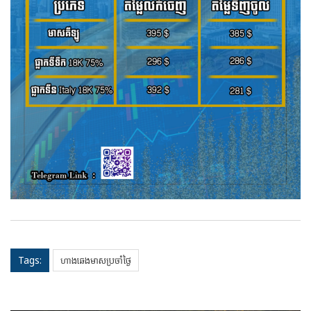
Tags:
ហាងឆេងមាសប្រចាំថ្ងៃ