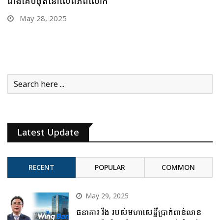
ជាងគេបំផុតនៅលើពិភពលោក
May 28, 2025
Latest Update
RECENT
POPULAR
COMMON
May 29, 2025
ធនាគារ វីង របស់មហាសេដ្ឋីប្រាក់ពាន់លាន