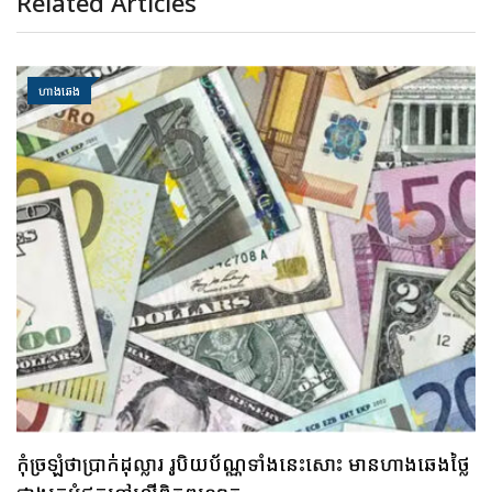
Related Articles
ហាងឆេង
កុំច្រឡំថាប្រាក់ដុល្លារ រូបិយប័ណ្ណទាំងនេះសោះ មានហាងឆេងថ្លៃ