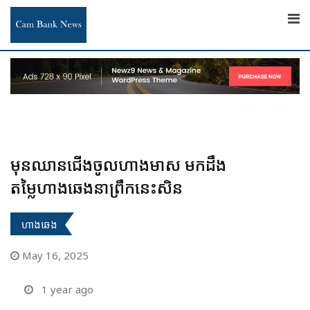
Skip
to
content
មុនឈានជើងចូលហាងមាស មកដឹង
តម្លៃហាងឆេងនាព្រឹកនេះសិន
ហាងឆេង
May 16, 2025
1 year ago