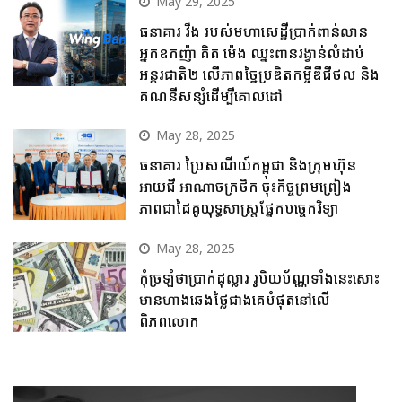
May 29, 2025
ធនាគារ វីង របស់មហាសេដ្ឋីប្រាក់ពាន់លាន
អ្នកឧកញ៉ា គិត ម៉េង ឈ្នះពានរង្វាន់លំដាប់
អន្តរជាតិ២ លើភាពច្នៃប្រឌិតកម្ចីឌីជីថល និង
គណនីសន្សំដើម្បីគោលដៅ
May 28, 2025
ធនាគារ ប្រៃសណីយ៍កម្ពុជា និងក្រុមហ៊ុន
អាយជី អាណាចក្រថិក ចុះកិច្ចព្រមព្រៀង
ភាពជាដៃគូយុទ្ធសាស្ត្រផ្នែកបច្ចេកវិទ្យា
May 28, 2025
កុំច្រឡំថាប្រាក់ដុល្លារ រូបិយប័ណ្ណទាំងនេះសោះ
មានហាងឆេងថ្លៃជាងគេបំផុតនៅលើ
ពិភពលោក