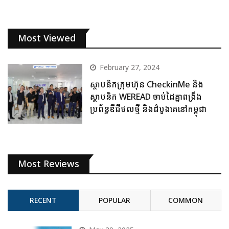
Most Viewed
February 27, 2024
ស្ថាបនិកក្រុមហ៊ុន CheckinMe និង
ស្ថាបនិក WEREAD ចាប់ដៃគ្នាពង្រឹង
ប្រព័ន្ធឌីជីថលថ្មី និងដំបូងគេនៅកម្ពុជា
Most Reviews
RECENT
POPULAR
COMMON