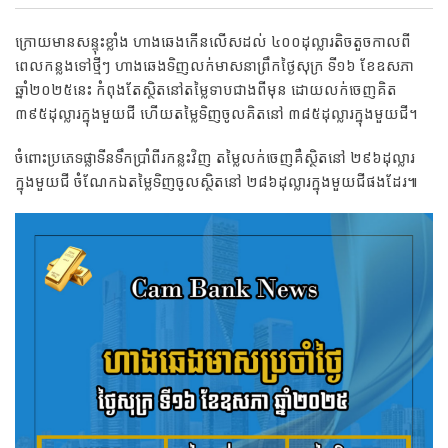
ក្រោយមានសន្ទុះខ្លាំង ហាងឆេងកើនលើសដល់ ៤០០ដុល្លារតិចតួចកាលពី
ពេលកន្លងទៅថ្មីៗ ហាងឆេងទិញលក់មាសនាព្រឹកថ្ងៃសុក្រ ទី១៦ ខែឧសភា
ឆ្នាំ២០២៥នេះ កំពុងតែស្ថិតនៅតម្លៃទាបជាងពីមុន ដោយលក់ចេញគិត
៣៩៥ដុល្លារក្នុងមួយជី ហើយតម្លៃទិញចូលគិតនៅ ៣៨៥ដុល្លារក្នុងមួយជី។
ចំពោះប្រភេទផ្លាទីនទឹកប្រាំពីរកន្លះវិញ តម្លៃលក់ចេញគឺស្ថិតនៅ ២៩៦ដុល្លារ
ក្នុងមួយជី​ ចំណែកឯតម្លៃទិញចូលស្ថិតនៅ ២៨៦ដុល្លារក្នុងមួយជីផងដែរ៕