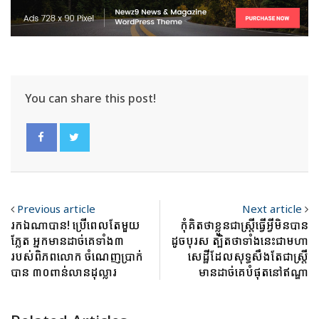
You can share this post!
Previous article
Next article
រកឯណាបាន! ប្រើពេលតែមួយ
កុំគិតថាខ្លួនជាស្ត្រីធ្វើអ្វីមិនបាន
ភ្លែត អ្នកមានដាច់គេទាំង៣
ដូចបុរស ត្បិតថាទាំងនេះជាមហា
របស់ពិភពលោក ចំណេញប្រាក់
សេដ្ឋីដែលសុទ្ធសឹងតែជាស្ត្រី
បាន ៣០ពាន់លានដុល្លារ
មានដាច់គេបំផុតនៅឥណ្ឌា