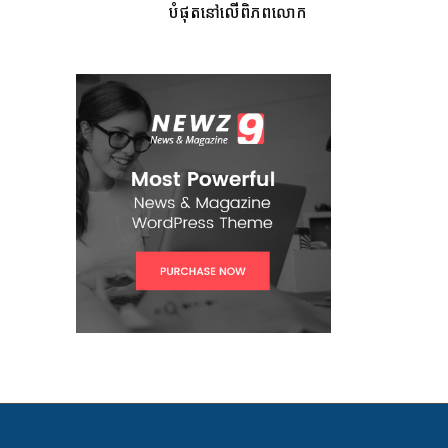
បំផុតនៅលើពិភពលោក