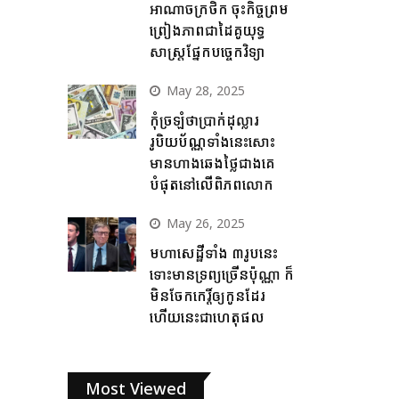
អាណាចក្រថិក ចុះកិច្ចព្រម
ព្រៀងភាពជាដៃគូយុទ្ធ
សាស្ត្រផ្នែកបច្ចេកវិទ្យា
May 28, 2025
កុំច្រឡំថាប្រាក់ដុល្លារ
រូបិយប័ណ្ណទាំងនេះសោះ
មានហាងឆេងថ្លៃជាងគេ
បំផុតនៅលើពិភពលោក
May 26, 2025
មហាសេដ្ឋីទាំង ៣រូបនេះ
ទោះមានទ្រព្យច្រើនប៉ុណ្ណា ក៏
មិនចែកកេរ្តិ៍ឲ្យកូនដែរ
ហើយនេះជាហេតុផល
Most Viewed