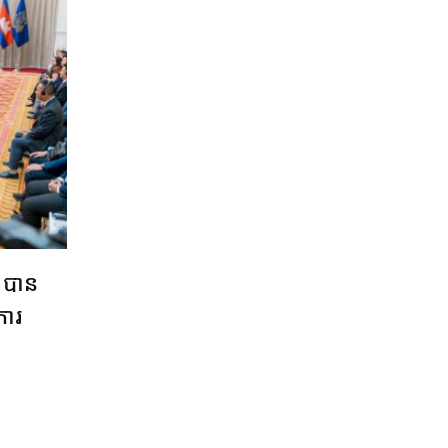
ន បាន
ារ​