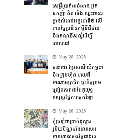
សេដ្ឋីប្រាក់ពាន់លាន អ្នក
ឧកញ៉ា គិត ម៉េង ឈ្នះពានរ
ង្វាន់លំដាប់អន្តរជាតិ២ លើ
ភាពច្នៃប្រឌិតកម្ចីឌីជីថល
និងគណនីសន្សំដើម្បី
គោលដៅ
May 28, 2025
ធនាគារ ប្រៃសណីយ៍កម្ពុជា
និងក្រុមហ៊ុន អាយជី
អាណាចក្រថិក ចុះកិច្ចព្រម
ព្រៀងភាពជាដៃគូយុទ្ធ
សាស្ត្រផ្នែកបច្ចេកវិទ្យា
May 28, 2025
កុំច្រឡំថាប្រាក់ដុល្លារ
រូបិយប័ណ្ណទាំងនេះសោះ
មានហាងឆេងថ្លៃជាងគេ