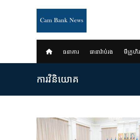
Skip
to
content
ធនាគារ
ធានារ៉ាប់រង
មីក្រូហិរញ
ការ​វិនិយោគ