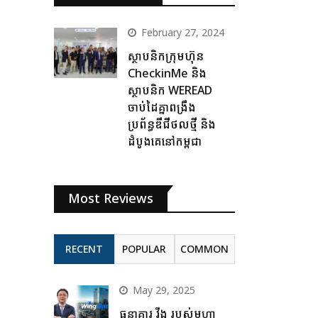
February 27, 2024
ស្ថាបនិកក្រុមហ៊ុន
CheckinMe និង
ស្ថាបនិក WEREAD
ចាប់ដៃគ្នាពង្រឹង
ប្រព័ន្ធឌីជីថលថ្មី និង
ដំបូងគេនៅកម្ពុជា
Most Reviews
RECENT
POPULAR
COMMON
May 29, 2025
ធនាគារ វីង របស់មហា