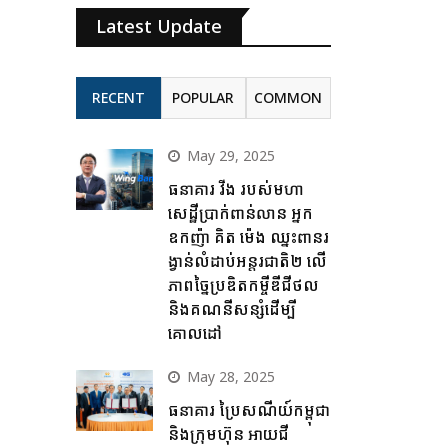
Latest Update
RECENT
POPULAR
COMMON
May 29, 2025
ធនាគារ វីង របស់មហា
សេដ្ឋីប្រាក់ពាន់លាន អ្នក
ឧកញ៉ា គិត ម៉េង ឈ្នះពានរ
ង្វាន់លំដាប់អន្តរជាតិ២ លើ
ភាពច្នៃប្រឌិតកម្ចីឌីជីថល
និងគណនីសន្សំដើម្បី
គោលដៅ
May 28, 2025
ធនាគារ ប្រៃសណីយ៍កម្ពុជា
និងក្រុមហ៊ុន អាយជី