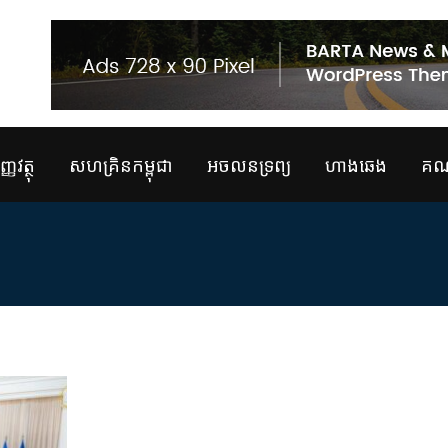
្ញវត្ថុ
សហគ្រិនកម្ពុជា
អចលនទ្រព្យ
ហាងឆេង
គណន