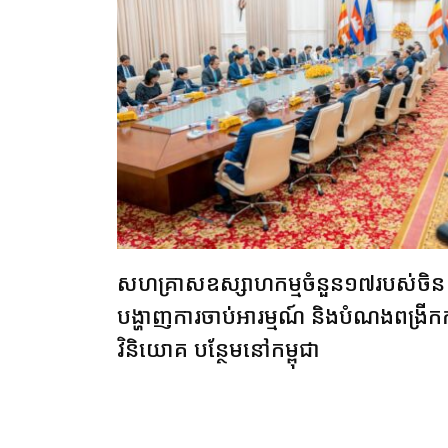
សហគ្រាស​ឧស្សាហកម្ម​​ចំនួន១៧​របស់ចិ
បង្ហាញការ​ចាប់អារម្មណ៍ និងបំណង​ពង្រីកក
វិនិយោគ បន្ថែម​នៅកម្ពុជា​