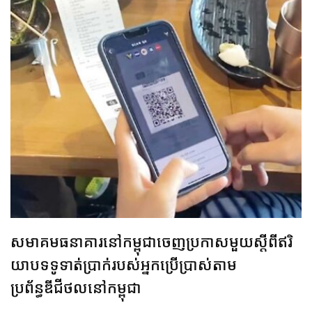
សមាគម​ធនាគារ​នៅកម្ពុជា​ចេញ​ប្រកាស​មួយ​ស្តីពី​ឥរិ​
យា​បទ​ទូ​ទាត់​ប្រាក់​របស់​អ្នក​ប្រើប្រាស់តាម​
ប្រព័ន្ធឌីជីថលនៅកម្ពុជា