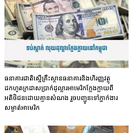
ធនាគារជាតិស្នើគ្រឹះស្ថានធនាគារនិងហិរញ្ញវត្ថុ
ដកហូតក្រដាសប្រាក់ដុល្លារអាមេរិកក្លែងក្លាយពី
អតិថិជនដោយគ្មានសំណង រួចបញ្ជូនទៅភ្នាក់ងារ
សម្ងាត់អាមេរិក