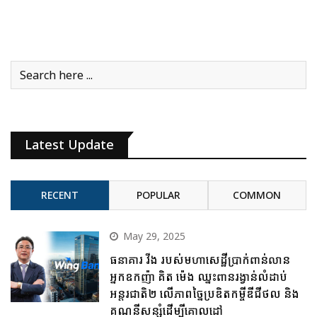
Latest Update
RECENT
POPULAR
COMMON
May 29, 2025
ធនាគារ វីង របស់មហាសេដ្ឋីប្រាក់ពាន់លាន
អ្នកឧកញ៉ា គិត ម៉េង ឈ្នះពានរង្វាន់លំដាប់
អន្តរជាតិ២ លើភាពច្នៃប្រឌិតកម្ចីឌីជីថល និង
គណនីសន្សំដើម្បីគោលដៅ