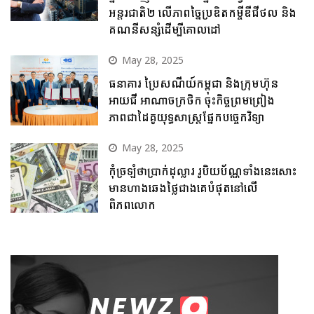
អន្តរជាតិ២ លើភាពច្នៃប្រឌិតកម្ចីឌីជីថល និង
គណនីសន្សំដើម្បីគោលដៅ
May 28, 2025
ធនាគារ ប្រៃសណីយ៍កម្ពុជា និងក្រុមហ៊ុន
អាយជី អាណាចក្រថិក ចុះកិច្ចព្រមព្រៀង
ភាពជាដៃគូយុទ្ធសាស្ត្រផ្នែកបច្ចេកវិទ្យា
May 28, 2025
កុំច្រឡំថាប្រាក់ដុល្លារ រូបិយប័ណ្ណទាំងនេះសោះ
មានហាងឆេងថ្លៃជាងគេបំផុតនៅលើ
ពិភពលោក