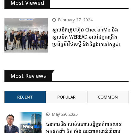
Most Viewed
February 27, 2024
ស្ថាបនិកក្រុមហ៊ុន CheckinMe និង
ស្ថាបនិក WEREAD ចាប់ដៃគ្នាពង្រឹង
ប្រព័ន្ធឌីជីថលថ្មី និងដំបូងគេនៅកម្ពុជា
Most Reviews
RECENT
POPULAR
COMMON
May 29, 2025
ធនាគារ វីង របស់មហាសេដ្ឋីប្រាក់ពាន់លាន
អ្នកឧកញ៉ា គិត ម៉េង ឈ្នះពានរង្វាន់លំដាប់