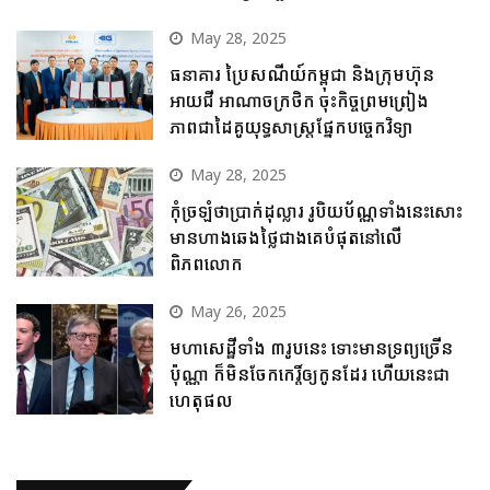
May 28, 2025
ធនាគារ ប្រៃសណីយ៍កម្ពុជា និងក្រុមហ៊ុន
អាយជី អាណាចក្រថិក ចុះកិច្ចព្រមព្រៀង
ភាពជាដៃគូយុទ្ធសាស្ត្រផ្នែកបច្ចេកវិទ្យា
May 28, 2025
កុំច្រឡំថាប្រាក់ដុល្លារ រូបិយប័ណ្ណទាំងនេះសោះ
មានហាងឆេងថ្លៃជាងគេបំផុតនៅលើ
ពិភពលោក
May 26, 2025
មហាសេដ្ឋីទាំង ៣រូបនេះ ទោះមានទ្រព្យច្រើន
ប៉ុណ្ណា ក៏មិនចែកកេរ្តិ៍ឲ្យកូនដែរ ហើយនេះជា
ហេតុផល