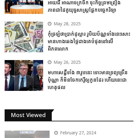
អាយជី អាណាចក្រថិក ចុះកិច្ចព្រមព្រៀង
ភាពជាដៃគូយុទ្ធសាស្ត្រផ្នែកបច្ចេកវិទ្យា
May 28, 2025
កុំច្រឡំថាប្រាក់ដុល្លារ រូបិយប័ណ្ណទាំងនេះសោះ
មានហាងឆេងថ្លៃជាងគេបំផុតនៅលើ
ពិភពលោក
May 26, 2025
មហាសេដ្ឋីទាំង ៣រូបនេះ ទោះមានទ្រព្យច្រើន
ប៉ុណ្ណា ក៏មិនចែកកេរ្តិ៍ឲ្យកូនដែរ ហើយនេះជា
ហេតុផល
Most Viewed
February 27, 2024