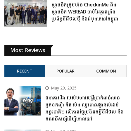
ស្ថាបនិកក្រុមហ៊ុន CheckinMe និង
ស្ថាបនិក WEREAD ចាប់ដៃគ្នាពង្រឹង
ប្រព័ន្ធឌីជីថលថ្មី និងដំបូងគេនៅកម្ពុជា
Most Reviews
RECENT
POPULAR
COMMON
May 29, 2025
ធនាគារ វីង របស់មហាសេដ្ឋីប្រាក់ពាន់លាន
អ្នកឧកញ៉ា គិត ម៉េង ឈ្នះពានរង្វាន់លំដាប់
អន្តរជាតិ២ លើភាពច្នៃប្រឌិតកម្ចីឌីជីថល និង
គណនីសន្សំដើម្បីគោលដៅ