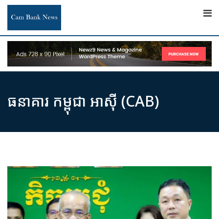
Skip
to
content
ធនាគារ កម្ពុជា អាស៊ី (CAB)