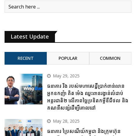
Latest Update
RECENT
POPULAR
COMMON
May 29, 2025
ធនាគារ វីង របស់មហាសេដ្ឋីប្រាក់ពាន់លាន
អ្នកឧកញ៉ា គិត ម៉េង ឈ្នះពានរង្វាន់លំដាប់
អន្តរជាតិ២ លើភាពច្នៃប្រឌិតកម្ចីឌីជីថល និង
គណនីសន្សំដើម្បីគោលដៅ
May 28, 2025
ធនាគារ ប្រៃសណីយ៍កម្ពុជា និងក្រុមហ៊ុន