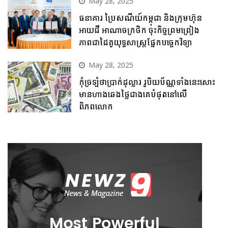
May 28, 2025
ធនាគារ ប្រៃសណីយ៍កម្ពុជា និងក្រុមហ៊ុន
អាយជី អាណាចក្រថិក ចុះកិច្ចព្រមព្រៀង
ភាពជាដៃគូយុទ្ធសាស្ត្រផ្នែកបច្ចេកវិទ្យា
May 28, 2025
កុំច្រឡំថាប្រាក់ដុល្លារ រូបិយប័ណ្ណទាំងនេះសោះ
មានហាងឆេងថ្លៃជាងគេបំផុតនៅលើ
ពិភពលោក