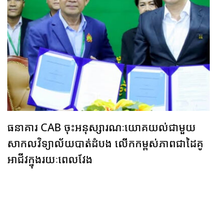
ធនាគារ CAB ចុះអនុស្សារណៈយោគយល់ជាមួយ
សាកលវិទ្យាល័យបាត់ដំបង លើកកម្ពស់ភាពជាដៃគូ
អាជីវក្នុងរយៈពេលវែង