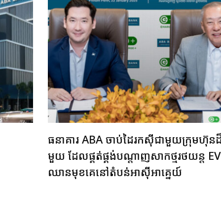
ធនាគារ ABA ចាប់ដៃរកស៊ីជាមួយក្រុមហ៊ុនដ៏
មួយ ដែលផ្គត់ផ្គង់បណ្ដាញសាកថ្មរថយន្ត EV
ឈានមុខគេនៅតំបន់អាស៊ីអាគ្នេយ៍