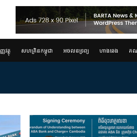
្ញវត្ថុ
សហគ្រិនកម្ពុជា
អចលនទ្រព្យ
ហាងឆេង
គណន