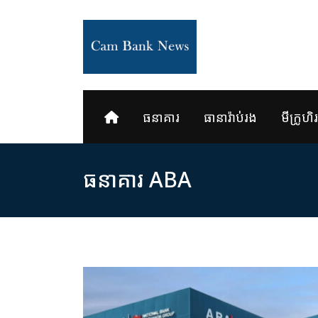
Skip
to
content
ធនាគារ
ធានារ៉ាប់រង
មីក្រូហិរញ
ធនាគារ ABA