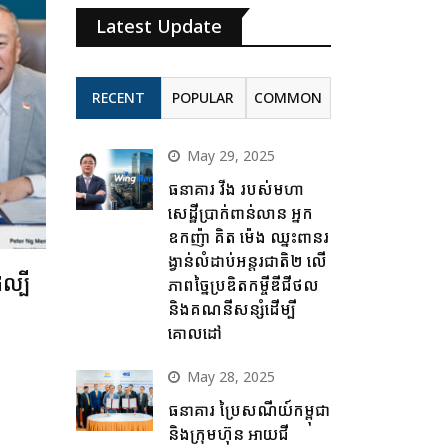
Latest Update
RECENT
POPULAR
COMMON
May 29, 2025
ធនាគារ វីង របស់មហា
សេដ្ឋីប្រាក់ពាន់លាន អ្នក
ឧកញ៉ា គិត ម៉េង ឈ្នះពានរ
ង្វាន់លំដាប់អន្តរជាតិ២ លើ
ល្បី
ភាពច្នៃប្រឌិតកម្ចីឌីជីថល
និងគណនីសន្សំដើម្បី
គោលដៅ
May 28, 2025
ធនាគារ ប្រៃសណីយ៍កម្ពុជា
និងក្រុមហ៊ុន អាយជី