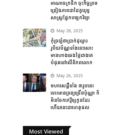
អាណាចក្រថិក ចុះកិច្ចព្រម
ព្រៀងភាពជាដៃគូយុទ្ធ
សាស្ត្រផ្នែកបច្ចេកវិទ្យា
May 28, 2025
កុំច្រឡំថាប្រាក់ដុល្លារ
រូបិយប័ណ្ណទាំងនេះសោះ
មានហាងឆេងថ្លៃជាងគេ
បំផុតនៅលើពិភពលោក
May 26, 2025
មហាសេដ្ឋីទាំង ៣រូបនេះ
ទោះមានទ្រព្យច្រើនប៉ុណ្ណា ក៏
មិនចែកកេរ្តិ៍ឲ្យកូនដែរ
ហើយនេះជាហេតុផល
Most Viewed