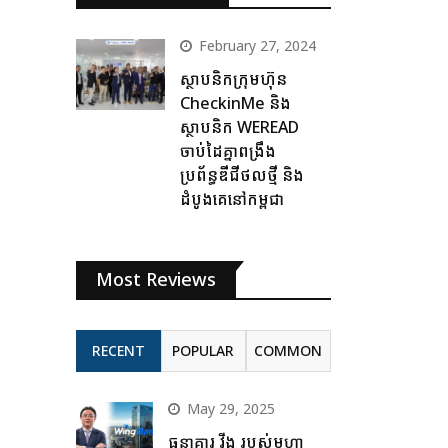
February 27, 2024
ស្ថាបនិកក្រុមហ៊ុន
CheckinMe និង
ស្ថាបនិក WEREAD
ចាប់ដៃគ្នាពង្រឹង
ប្រព័ន្ធឌីជីថលថ្មី និង
ដំបូងគេនៅកម្ពុជា
Most Reviews
RECENT
POPULAR
COMMON
May 29, 2025
ធនាគារ វីង របស់មហា