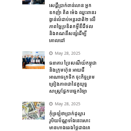
សេដ្ឋីប្រាក់ពាន់លាន អ្នក
ឧកញ៉ា គិត ម៉េង ឈ្នះពានរ
ង្វាន់លំដាប់អន្តរជាតិ២ លើ
ភាពច្នៃប្រឌិតកម្ចីឌីជីថល
និងគណនីសន្សំដើម្បី
គោលដៅ
May 28, 2025
ធនាគារ ប្រៃសណីយ៍កម្ពុជា
និងក្រុមហ៊ុន អាយជី
អាណាចក្រថិក ចុះកិច្ចព្រម
ព្រៀងភាពជាដៃគូយុទ្ធ
សាស្ត្រផ្នែកបច្ចេកវិទ្យា
May 28, 2025
កុំច្រឡំថាប្រាក់ដុល្លារ
រូបិយប័ណ្ណទាំងនេះសោះ
មានហាងឆេងថ្លៃជាងគេ