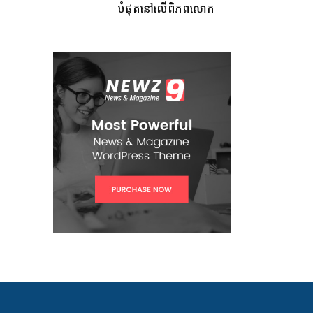
បំផុតនៅលើពិភពលោក