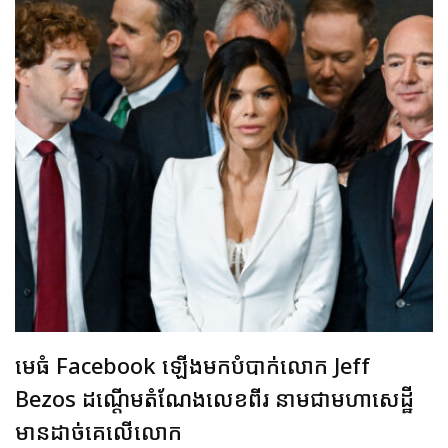
មេធំ Facebook ឡើងមកបំបាក់លោក Jeff
Bezos ដណ្តើមតំណែងលេខពីរ នាមជាមហាសេដ្ឋី
មានដាច់គេលើលោក