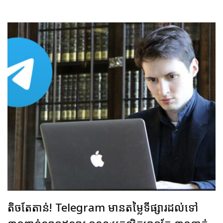
តិចតែតាន់! Telegram មានតម្លៃទីផ្សារដល់ទៅ