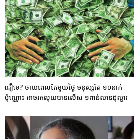
ជឿទេ? ចាយពេលតែមួយថ្ងៃ មនុស្សតែ ១០នាក់
ប៉ុណ្ណោះ អាចរកលុយបានលើស ១ពាន់លានដុល្លារ