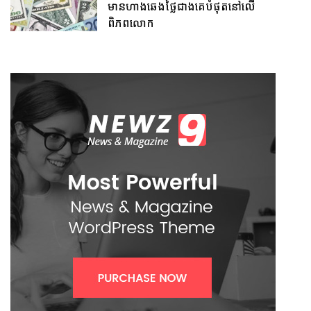
មានហាងឆេងថ្លៃជាងគេបំផុតនៅលើ
ពិភពលោក