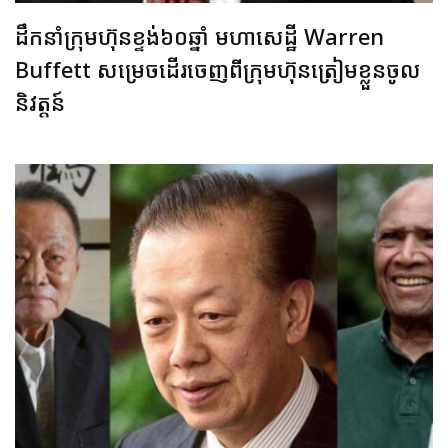
ដឹកនាំក្រុមហ៊ុនខ្ទង់៦០ឆ្នាំ មហាសេដ្ឋី Warren
Buffett សម្រេចដើរចេញពីក្រុមហ៊ុនត្រៀមខ្លួនចូល
និវត្តន៍