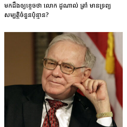
មកដឹងឲ្យខ្ទេចថា លោក ដូណាល់ ត្រាំ មានទ្រព្យ
សម្បត្តិចំនួនប៉ុន្មាន?