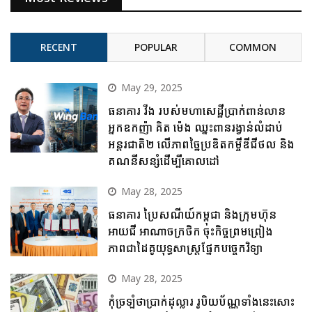
RECENT
POPULAR
COMMON
May 29, 2025
ធនាគារ វីង របស់មហាសេដ្ឋីប្រាក់ពាន់លាន
អ្នកឧកញ៉ា គិត ម៉េង ឈ្នះពានរង្វាន់លំដាប់
អន្តរជាតិ២ លើភាពច្នៃប្រឌិតកម្ចីឌីជីថល និង
គណនីសន្សំដើម្បីគោលដៅ
May 28, 2025
ធនាគារ ប្រៃសណីយ៍កម្ពុជា និងក្រុមហ៊ុន
អាយជី អាណាចក្រថិក ចុះកិច្ចព្រមព្រៀង
ភាពជាដៃគូយុទ្ធសាស្ត្រផ្នែកបច្ចេកវិទ្យា
May 28, 2025
កុំច្រឡំថាប្រាក់ដុល្លារ រូបិយប័ណ្ណទាំងនេះសោះ