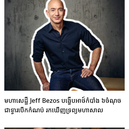
មហាសេដ្ឋី Jeff Bezos បង្ហើបអាថ៍កំបាំង ៦ចំណុច
ជាទ្វារបើកកំណប់ រកឃើញទ្រព្យមហាសាល