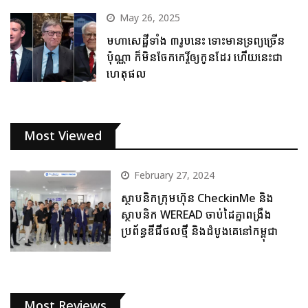
May 26, 2025
មហាសេដ្ឋីទាំង ៣រូបនេះ ទោះមានទ្រព្យច្រើន
ប៉ុណ្ណា ក៏មិនចែកកេរ្តិ៍ឲ្យកូនដែរ ហើយនេះជា
ហេតុផល
Most Viewed
February 27, 2024
ស្ថាបនិកក្រុមហ៊ុន CheckinMe និង
ស្ថាបនិក WEREAD ចាប់ដៃគ្នាពង្រឹង
ប្រព័ន្ធឌីជីថលថ្មី និងដំបូងគេនៅកម្ពុជា
Most Reviews