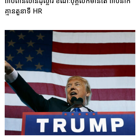
៣០ពាន់លានដុល្លារ ខណៈបុគ្គលិកមានតែ ៣០នាក់
គ្មានតួនាទី HR