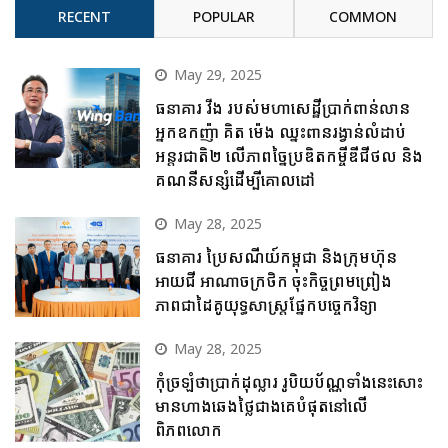
RECENT
POPULAR
COMMON
May 29, 2025
ធនាគារ វីង របស់មហាសេដ្ឋីប្រាក់ពាន់លាន
អ្នកឧកញ៉ា គិត ម៉េង ឈ្នះពានរង្វាន់លំដាប់
អន្តរជាតិ២ លើភាពច្នៃប្រឌិតកម្ចីឌីជីថល និង
គណនីសន្សំដើម្បីគោលដៅ
May 28, 2025
ធនាគារ ប្រៃសណីយ៍កម្ពុជា និងក្រុមហ៊ុន
អាយជី អាណាចក្រថិក ចុះកិច្ចព្រមព្រៀង
ភាពជាដៃគូយុទ្ធសាស្ត្រផ្នែកបច្ចេកវិទ្យា
May 28, 2025
កុំច្រឡំថាប្រាក់ដុល្លារ រូបិយប័ណ្ណទាំងនេះសោះ
មានហាងឆេងថ្លៃជាងគេបំផុតនៅលើ
ពិភពលោក