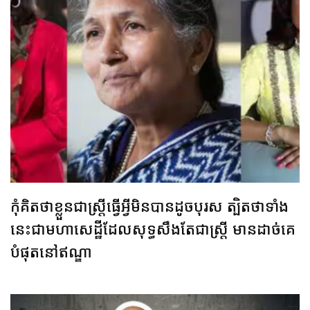
កុំគិតថាខ្លួនជាស្ត្រីធ្វើអ្វីមិនបានដូចបុរស ត្បិតថាទាំង
នេះជាមហាសេដ្ឋីដែលសុទ្ធសឹងតែជាស្ត្រី មានដាច់គេ
បំផុតនៅឥណ្ឌា