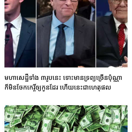
មហាសេដ្ឋីទាំង ៣រូបនេះ ទោះមានទ្រព្យច្រើនប៉ុណ្ណា
ក៏មិនចែកកេរ្តិ៍ឲ្យកូនដែរ ហើយនេះជាហេតុផល