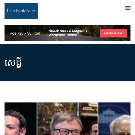
Skip
to
content
សេដ្ឋី