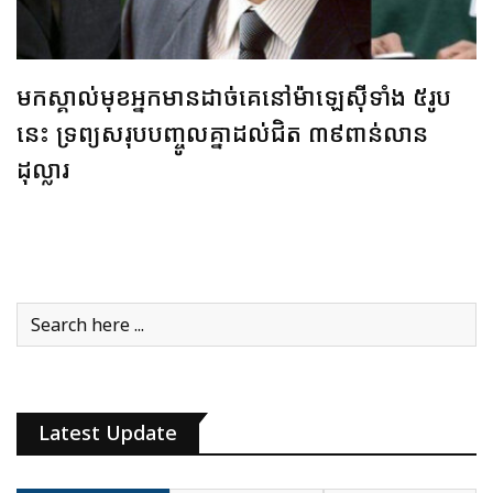
មកស្គាល់មុខអ្នកមានដាច់គេនៅម៉ាឡេស៊ីទាំង ៥រូប
នេះ ទ្រព្យសរុបបញ្ចូលគ្នាដល់ជិត ៣៩ពាន់លាន
ដុល្លារ
Latest Update