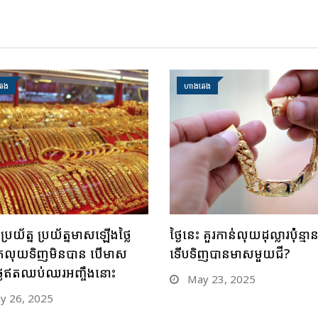
េង
ហាងឆេង
ុងប្រយ័ត្ន ប្រយ័ត្នមាសឡើងថ្លៃ
ថ្ងៃនេះ គួរកាន់លុយដុល្លារប៉ុន្មា
ង រកលុយទិញមិនបាន បើមាស
ទើបទិញបានមាសមួយជី?
លៃឥតឈប់ឈរអញ្ចឹងនោះ
May 23, 2025
 26, 2025