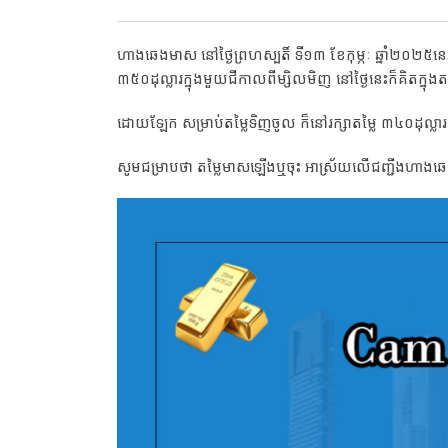
ហាងឆេងមាស នៅថ្ងៃព្រហស្បតិ៍ ទី១៣ ខែកុម្ភៈ ឆ្នាំ២០២៥
៣៥០ដុល្លារក្នុងមួយជីកាលពីម្សិលមិញ នៅថ្ងៃនេះក៏គិតក្នុង
ដោយឡែក សម្រាប់តម្លៃទិញចូល ក៏នៅរក្សាតម្លៃ ៣៤០ដុល្លារក
សូមជម្រាបថា តម្លៃមាសឡើងឬចុះ អាស្រ័យលើជញ្ជីងហាងឆេងទ