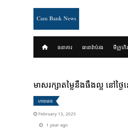
Skip
to
content
ធនាគារ
ធានារ៉ាប់រង
មីក្រូហិរញ
មាសរក្សាតម្លៃនឹងធឹងល្អ នៅថ្ងៃ
ហាងឆេង
February 13, 2025
1 year ago