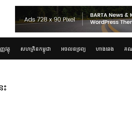
្ញវត្ថុ
សហគ្រិនកម្ពុជា
អចលនទ្រព្យ
ហាងឆេង
គណន
នេះ