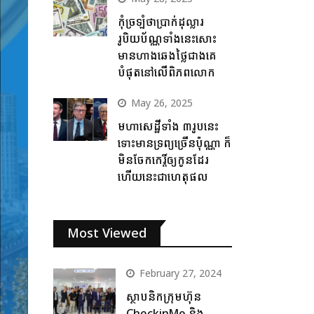
កុំច្រឡំថាប្រាក់ដុល្លារ
រូបិយប័ណ្ណទាំងនេះសោះ
មានហាងឆេងថ្លៃជាងគេ
បំផុតនៅលើពិភពលោក
May 26, 2025
មហាសេដ្ឋីទាំង ៣រូបនេះ
ទោះមានទ្រព្យច្រើនប៉ុណ្ណា ក៏
មិនចែកកេរ្តិ៍ឲ្យកូនដែរ
ហើយនេះជាហេតុផល
Most Viewed
February 27, 2024
ស្ថាបនិកក្រុមហ៊ុន
CheckinMe និង