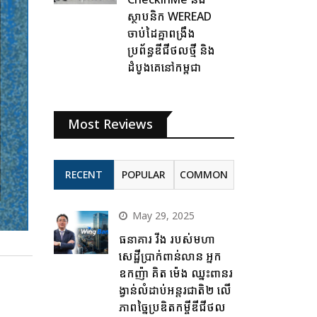
ស្ថាបនិក WEREAD
ចាប់ដៃគ្នាពង្រឹង
ប្រព័ន្ធឌីជីថលថ្មី និង
ដំបូងគេនៅកម្ពុជា
Most Reviews
RECENT
POPULAR
COMMON
May 29, 2025
ធនាគារ វីង របស់មហា
សេដ្ឋីប្រាក់ពាន់លាន អ្នក
ឧកញ៉ា គិត ម៉េង ឈ្នះពានរ
ង្វាន់លំដាប់អន្តរជាតិ២ លើ
ភាពច្នៃប្រឌិតកម្ចីឌីជីថល