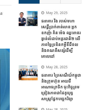
May 29, 2025
ិត
ធនាគារ វីង របស់មហា
សេដ្ឋីប្រាក់ពាន់លាន អ្នក
ឧកញ៉ា គិត ម៉េង ឈ្នះពានរ
ង្វាន់លំដាប់អន្តរជាតិ២ លើ
ភាពច្នៃប្រឌិតកម្ចីឌីជីថល
និងគណនីសន្សំដើម្បី
គោលដៅ
May 28, 2025
ធនាគារ ប្រៃសណីយ៍កម្ពុជា
និងក្រុមហ៊ុន អាយជី
អាណាចក្រថិក ចុះកិច្ចព្រម
ព្រៀងភាពជាដៃគូយុទ្ធ
សាស្ត្រផ្នែកបច្ចេកវិទ្យា
May 28, 2025