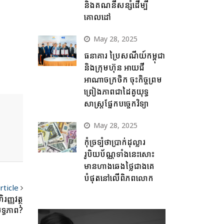
និងគណនីសន្សំដើម្បី
គោលដៅ
May 28, 2025
ធនាគារ ប្រៃសណីយ៍កម្ពុជា
និងក្រុមហ៊ុន អាយជី
អាណាចក្រថិក ចុះកិច្ចព្រម
ព្រៀងភាពជាដៃគូយុទ្ធ
សាស្ត្រផ្នែកបច្ចេកវិទ្យា
May 28, 2025
កុំច្រឡំថាប្រាក់ដុល្លារ
រូបិយប័ណ្ណទាំងនេះសោះ
មានហាងឆេងថ្លៃជាងគេ
បំផុតនៅលើពិភពលោក
rticle
ញ្ញវត្ថុ
ទ្ធភាព?