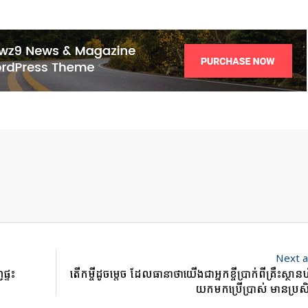
Next a
្ទះ
តើកម្ចីដូចម្តេច ដែលធានាថាយើងជាអ្នកខ្ចីប្រាក់ពីគ្រឹះស្ថានហិរ
យកមកប្រើប្រាស់ មានប្រសិ