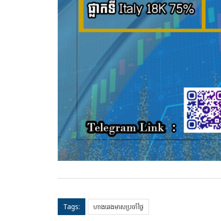
Tags:
ហាងឆេងមាសប្រចាំថ្ងៃ