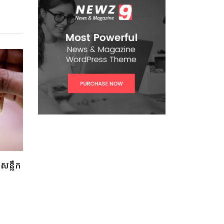
នសន្លឹក