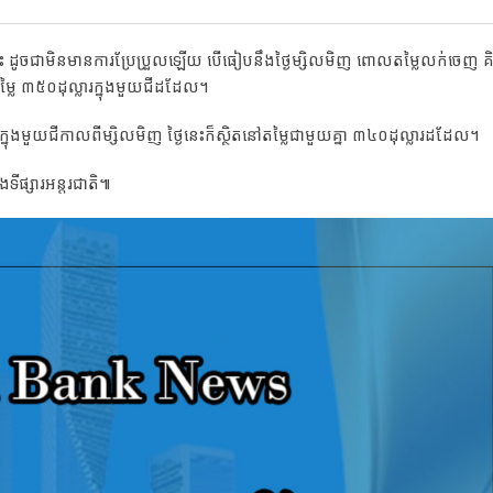
នេះ ដូចជាមិនមានការប្រែប្រួលឡើយ បើធៀបនឹងថ្ងៃម្សិលមិញ ពោលតម្លៃលក់ចេញ គ
តម្លៃ ៣៥០ដុល្លារក្នុងមួយជីដដែល។
្នុងមួយជីកាលពីម្សិលមិញ ថ្ងៃនេះក៏ស្ថិតនៅតម្លៃជាមួយគ្នា ៣៤០ដុល្លារដដែល។
ីផ្សារអន្តរជាតិ៕