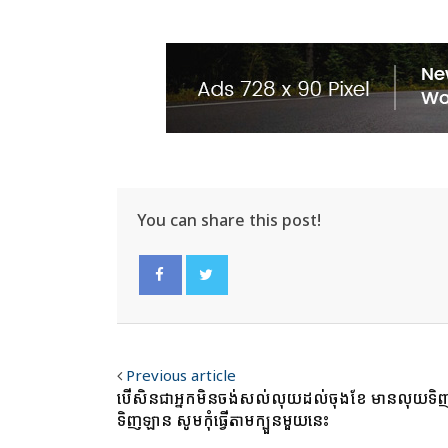
You can share this post!
Facebook
Twitter
Previous article
បើសិនជាអ្នកមិនចង់សល់លុយដល់ចុងខែ មានលុយទិញផ
ទិញឡាន សូមកុំធ្វើតាមក្បួនមួយនេះ