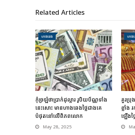
Related Articles
ហាងឆេង
ហាងឆ
កុំច្រឡំថាប្រាក់ដុល្លារ រូបិយប័ណ្ណទាំង
គួរប្រ
នេះសោះ មានហាងឆេងថ្លៃជាងគេ
ខ្លាំ
បំផុតនៅលើពិភពលោក
ឡើងថ្
May 28, 2025
May