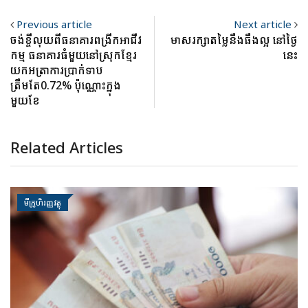
Previous article
Next article
ចង់ខ្ចីលុយពីធនាគារពង្រីកអាជីវ
មាសរក្សាតម្លៃនឹងធឹងល្អ នៅថ្ងៃ
កម្ម ធនាគារធំមួយនៅស្រុកខ្មែរ
នេះ
យកអត្រាការប្រាក់ទាប
ត្រឹមតែ0.72% ប៉ុណ្ណោះក្នុង
មួយខែ
Related Articles
មីក្រូហិរញ្ញវត្ថុ