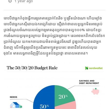
1 year ago
ទោះបីជាអ្នកកំពុងធ្វើការឲ្យគេមានប្រាក់ខែតិច ឬច្រើនយ៉ាងណា ហើយម្យ៉ាង
ទោះបីជាអ្នករកស៊ីដោយឯករាជ្យក៏ដោយ ជឿជាក់ថាពេលខ្លះអ្នកមិនអាចគ្រប់
គ្រងចំណូលចំណាយរបស់អ្នកឲ្យមានតុល្យភាពបានល្អ១០០% ដោយខែខ្លះ
ការចំណាយខ្វះមុខខ្វះក្រោយ មិនគ្រប់ជ្រុងជ្រោយ។ នេះអាចមកពីការបែងចែក
ប្រាក់ចំណូល យកមកចាយវាយមិនទាន់ត្រូវទិសដៅ ដូច្នេះហើយបានជាអ្នក
ជំនាញ លើកចិត្តឲ្យយើងគួរដើរតាមក្បួនមួយនេះ ធានាដឹងតែសល់លុយ
ចុងខែ មានលទ្ធភាពទិញអ្វីដែលខ្លួនប៉ងប្រាថ្នា នាពេលអនាគត។