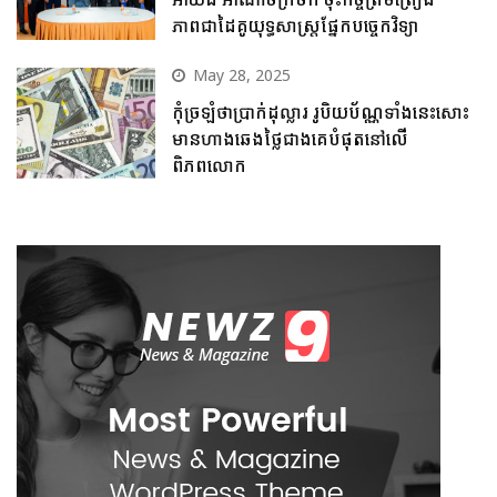
ភាពជាដៃគូយុទ្ធសាស្ត្រផ្នែកបច្ចេកវិទ្យា
May 28, 2025
កុំច្រឡំថាប្រាក់ដុល្លារ រូបិយប័ណ្ណទាំងនេះសោះ
មានហាងឆេងថ្លៃជាងគេបំផុតនៅលើ
ពិភពលោក