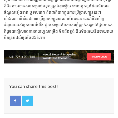
ក៏មិនអាចសាកសមសម្រាប់មនុស្សគ្រប់គ្នាឡើយ ដោយអ្នកខ្លះដែលមិនមាន
ចំណូលទៀតទាត់ ឬទាបពេក ពិតជាពិបាកក្នុងការប្រើប្រាស់ក្បួននេះ។
យ៉ាងណា បើសិនជាអាចប្រើប្រាស់ក្បួននេះបានមែននោះ នោះវានឹងនាំឲ្យ
ចំណូលរបស់អ្នកមានលំនឹង ជួយសម្រេចនៃការសន្សំប្រាក់សម្រាប់ថ្ងៃអនាគត
ក៏ដូចជាជៀសវាងការចាយហួសកម្រិត មិនដឹងខ្ទង់ និងមិនងាយនឹងចាយវាយ
មិនគ្រប់ដល់ចុងខែផងដែរ៕
You can share this post!