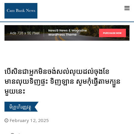
Skip
to
content
បើសិនជាអ្នកមិនចង់សល់លុយដល់ចុងខែ
មានលុយទិញផ្ទះ ទិញឡាន សូមកុំធ្វើតាមក្បួន
មួយនេះ
មីក្រូហិរញ្ញវត្ថុ
February 12, 2025