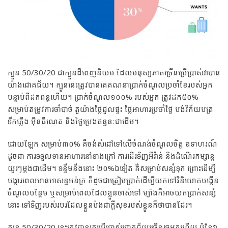
ក្បួន 50/30/20 ជាក្បួនដ៏ពេញនិយម ដែលមនុស្សភាគច្រើនប្រើប្រាស់វាបាន
យ៉ាងជោគជ័យ។ ក្បួននេះត្រូវបានគេគណនាប្រាក់ចំណូលប្រចាំខែរបស់អ្នក
បន្ទាប់ពីដកពន្ធហើយ។ ប្រាក់ចំណូល១០០% របស់អ្នក ត្រូវដក៥០%
សម្រាប់តម្រូវការចាំបាច់ តួយ៉ាងថ្លៃជួលផ្ទះ ថ្លៃអាហារប្រចាំថ្ងៃ បង់វិក័យបត្រ
ទឹកភ្លើង អ៊ីនធឺណេត និងថ្លៃប្រេងឥន្ធនៈជាដើម។
ដោយឡែក សម្រាប់៣០% គឺចង់សំដៅទៅលើចំណង់ចំណូលចិត្ត ឧទាហរណ៍
ដូចជា ការទទួលទានអាហារនៅខាងក្រៅ ការដើរទិញអីវ៉ាន់ និងដំណើរកម្សាន្ត
យូរៗម្តងជាដើម។ ទន្ទឹមនឹងនោះ ២០%ឯទៀត គឺសម្រាប់សន្សំទុក ព្រោះដើម្បី
បង្ការពេលមានអាសន្នអន់ក្រ ក៏ដូចជាត្រៀមប្រាក់ដើម្បីយកទៅវិនិយោគបង្កើន
ចំណូលបន្ថែម ឬសម្រាប់ពេលដែលខ្លួនចាស់ទៅ ម្យ៉ាងក៏អាចយកប្រាក់សន្សំ
នោះ ទៅទិញរបស់របរដែលខ្លួនប៉ងជាក្តីសុខរបស់ខ្លួនក៏ថាបានដែរ។
ក្បួន 50/30/20 នេះត្រូវបានគេប្រើប្រាស់ជោគជ័យច្រើនរួចមកហើយ ប៉ុន្តែវា