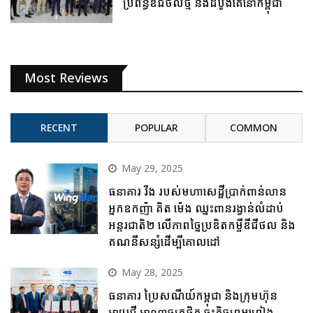
ប្រព័ន្ធឌីជីថលថ្មី និងដំបូងគេនៅកម្ពុជា
Most Reviews
RECENT
POPULAR
COMMON
May 29, 2025
ធនាគារ វីង របស់មហាសេដ្ឋីប្រាក់ពាន់លាន
អ្នកឧកញ៉ា គិត ម៉េង ឈ្នះពានរង្វាន់លំដាប់
អន្តរជាតិ២ លើភាពច្នៃប្រឌិតកម្ចីឌីជីថល និង
គណនីសន្សំដើម្បីគោលដៅ
May 28, 2025
ធនាគារ ប្រៃសណីយ៍កម្ពុជា និងក្រុមហ៊ុន
អាយជី អាណាចក្រថិក ចុះកិច្ចព្រមព្រៀង