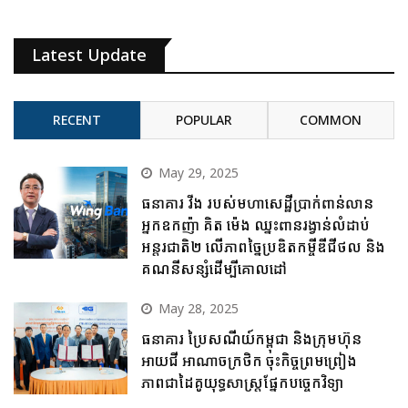
Latest Update
RECENT
POPULAR
COMMON
May 29, 2025
ធនាគារ វីង របស់មហាសេដ្ឋីប្រាក់ពាន់លាន
អ្នកឧកញ៉ា គិត ម៉េង ឈ្នះពានរង្វាន់លំដាប់
អន្តរជាតិ២ លើភាពច្នៃប្រឌិតកម្ចីឌីជីថល និង
គណនីសន្សំដើម្បីគោលដៅ
May 28, 2025
ធនាគារ ប្រៃសណីយ៍កម្ពុជា និងក្រុមហ៊ុន
អាយជី អាណាចក្រថិក ចុះកិច្ចព្រមព្រៀង
ភាពជាដៃគូយុទ្ធសាស្ត្រផ្នែកបច្ចេកវិទ្យា