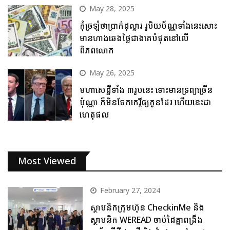
May 28, 2025
កុំច្រឡំថាប្រាក់ដុល្លារ រូបិយប័ណ្ណទាំងនេះសោះ
មានហាងឆេងថ្លៃជាងគេបំផុតនៅលើ
ពិភពលោក
May 26, 2025
មហាសេដ្ឋីទាំង ៣រូបនេះ ទោះមានទ្រព្យច្រើន
ប៉ុណ្ណា ក៏មិនចែកកេរ្តិ៍ឲ្យកូនដែរ ហើយនេះជា
ហេតុផល
Most Viewed
February 27, 2024
ស្ថាបនិកក្រុមហ៊ុន CheckinMe និង
ស្ថាបនិក WEREAD ចាប់ដៃគ្នាពង្រឹង