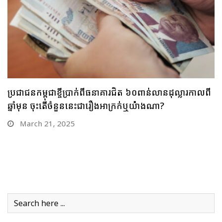
ចាយពេល ១០ឆ្នាំលើទឹកដីកម្ពុជា គ្រឹះស្ថានមីក្រូហិរញ្ញវត្ថុ ប៊ែមប៊ូ
ហ្វាយនែន កើនផលប័ត្រឥណទានច្រើនជាង ៣០លានដុល្លារ
February 14, 2025