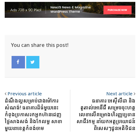
You can share this post!
Previous article
Next article
ដំណឹងល្អសម្រាប់ជាងម៉ៅការ
ធនាគារ អេស៊ីលីដា និង
សំណង់! ធនាគារដ៏ធំមួយនេះ
តូតាល់អេនើជី សម្រេចចុះហត្ថ
កំពុងប្រកាសរកអ្នកហ៊ានដេញ
លេខាលើគម្រោងហិរញ្ញប្បទាន
ថ្លៃសាងសង់ និងកែលម្អ សាខា
សាជីវកម្ម នាំយកអត្ថប្រយោជន៍
មួយនាខេត្តកំពង់ចាម
ពិសេសៗជូនអតិថិជន