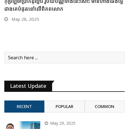
កុំច្រឡំថាប្រាក់ដុល្លារ រូបិយប័ណ្ណទាំងនេះសោះ មានហាងឆេងថ្លៃ
ជាងគេបំផុតនៅលើពិភពលោក
May 28, 2025
Latest Update
RECENT
POPULAR
COMMON
May 29, 2025