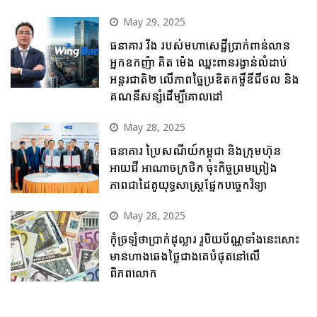
May 29, 2025
ធនាគារ វីង របស់មហាសេដ្ឋីប្រាក់ពាន់លាន
អ្នកឧកញ៉ា គិត ម៉េង ឈ្នះពានរង្វាន់លំដាប់
អន្តរជាតិ២ លើភាពច្នៃប្រឌិតកម្ចីឌីជីថល និង
គណនីសន្សំដើម្បីគោលដៅ
May 28, 2025
ធនាគារ ប្រៃសណីយ៍កម្ពុជា និងក្រុមហ៊ុន
អាយជី អាណាចក្រថិក ចុះកិច្ចព្រមព្រៀង
ភាពជាដៃគូយុទ្ធសាស្ត្រផ្នែកបច្ចេកវិទ្យា
May 28, 2025
កុំច្រឡំថាប្រាក់ដុល្លារ រូបិយប័ណ្ណទាំងនេះសោះ
មានហាងឆេងថ្លៃជាងគេបំផុតនៅលើ
ពិភពលោក