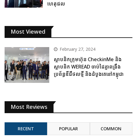
ហេតុផល
Most Viewed
February 27, 2024
ស្ថាបនិកក្រុមហ៊ុន CheckinMe និង
ស្ថាបនិក WEREAD ចាប់ដៃគ្នាពង្រឹង
ប្រព័ន្ធឌីជីថលថ្មី និងដំបូងគេនៅកម្ពុជា
Most Reviews
RECENT
POPULAR
COMMON