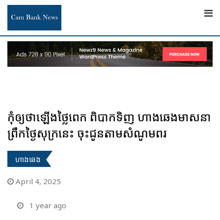
Skip
to
content
កុំឲ្យថាឡើងថ្លៃពេក ពិបាកទិញ ហាងឆេងមាសនា
ព្រឹកថ្ងៃសុក្រនេះ ចុះជូនតាមសំណូមពរ
ហាងឆេង
April 4, 2025
1 year ago