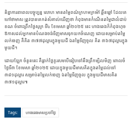
និន្នាការនាពេលបច្ចុប្បន្ន លោហៈមានតម្លៃពណ៌ក្រហមក្រម៉ៅ ឆ្អឹនឆ្អៅ ដែលគេ
ហៅថាមាស ត្រូវបានគេកត់សំគាល់ឃើញថា កំពុងមានកំណើនតម្លៃជាលំដាប់
ខណៈចំពោះព្រឹកថ្ងៃសុក្រ ទី៤ ខែមេសា ឆ្នាំ២០២៥ នេះ ហាងឆេងក៏កំពុងហុច
ឱកាសដល់អ្នកមានបំណងចង់ទិញមាសទុកយកចំណេញ ដោយសម្រាប់តម្លៃ
លក់ចេញ គឺគិត ៣៧៧ដុល្លារក្នុងមួយជី ឯតម្លៃទិញចូល គិត ៣៦៧ដុល្លារក្នុង
មួយជី។
ដោយឡែក ចំនួននេះ គឺធ្លាក់ថ្លៃគួរសមបើធៀបទៅនឹងព្រឹកម្សិលមិញ ពោលចំ
ថ្ងៃទី៣ ខែមេសា ឆ្នាំ២០២៥ ដោយក្នុងមួយជីមាសគិតក្នុងតម្លៃដល់ទៅ
៣៨១ដុល្លារ សម្រាប់តម្លៃលក់ចេញ ឯតម្លៃទិញចូល ក្នុងមួយជីមាសគិត
៣៧១ដុល្លារ៕
Tags:
ហាងឆេងមាសប្រចាំថ្ងៃ