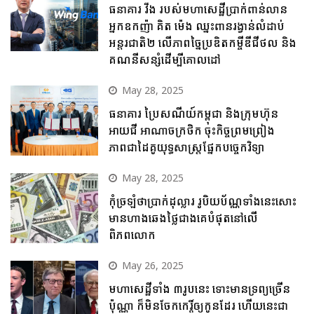
ធនាគារ វីង របស់មហាសេដ្ឋីប្រាក់ពាន់លាន
អ្នកឧកញ៉ា គិត ម៉េង ឈ្នះពានរង្វាន់លំដាប់
អន្តរជាតិ២ លើភាពច្នៃប្រឌិតកម្ចីឌីជីថល និង
គណនីសន្សំដើម្បីគោលដៅ
May 28, 2025
ធនាគារ ប្រៃសណីយ៍កម្ពុជា និងក្រុមហ៊ុន
អាយជី អាណាចក្រថិក ចុះកិច្ចព្រមព្រៀង
ភាពជាដៃគូយុទ្ធសាស្ត្រផ្នែកបច្ចេកវិទ្យា
May 28, 2025
កុំច្រឡំថាប្រាក់ដុល្លារ រូបិយប័ណ្ណទាំងនេះសោះ
មានហាងឆេងថ្លៃជាងគេបំផុតនៅលើ
ពិភពលោក
May 26, 2025
មហាសេដ្ឋីទាំង ៣រូបនេះ ទោះមានទ្រព្យច្រើន
ប៉ុណ្ណា ក៏មិនចែកកេរ្តិ៍ឲ្យកូនដែរ ហើយនេះជា