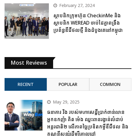
February 27, 2024
ស្ថាបនិកក្រុមហ៊ុន CheckinMe និង
ស្ថាបនិក WEREAD ចាប់ដៃគ្នាពង្រឹង
ប្រព័ន្ធឌីជីថលថ្មី និងដំបូងគេនៅកម្ពុជា
Most Reviews
RECENT
POPULAR
COMMON
May 29, 2025
ធនាគារ វីង របស់មហាសេដ្ឋីប្រាក់ពាន់លាន
អ្នកឧកញ៉ា គិត ម៉េង ឈ្នះពានរង្វាន់លំដាប់
អន្តរជាតិ២ លើភាពច្នៃប្រឌិតកម្ចីឌីជីថល និង
គណនីសន្សំដើម្បីគោលដៅ