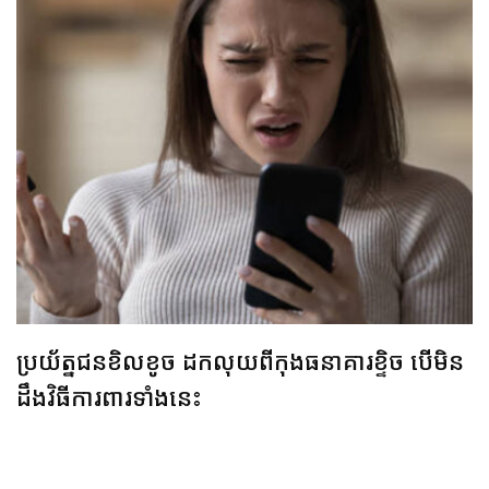
ប្រយ័ត្នជនខិលខូច ដកលុយពីកុងធនាគារខ្ទិច បើមិន
ដឹងវិធីការពារទាំងនេះ