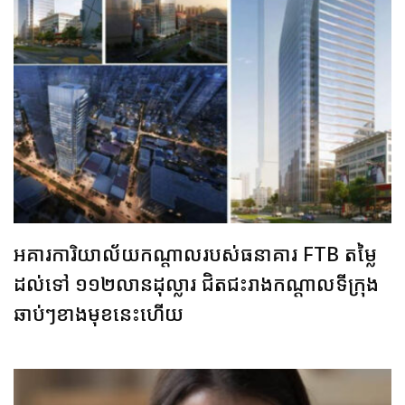
អគារការិយាល័យកណ្តាលរបស់ធនាគារ FTB តម្លៃ
ដល់ទៅ ១១២លានដុល្លារ ជិតជះរាងកណ្តាលទីក្រុង
ឆាប់ៗខាងមុខនេះហើយ