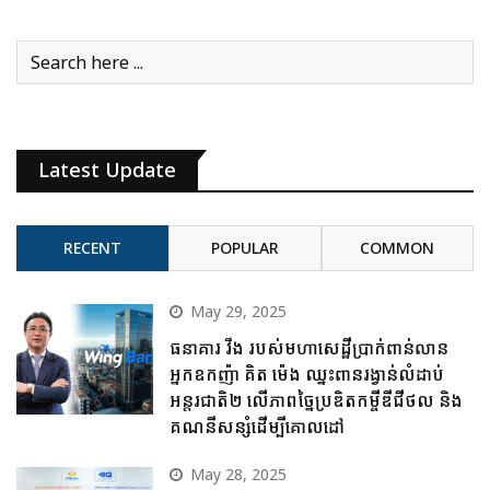
Latest Update
RECENT
POPULAR
COMMON
May 29, 2025
ធនាគារ វីង របស់មហាសេដ្ឋីប្រាក់ពាន់លាន
អ្នកឧកញ៉ា គិត ម៉េង ឈ្នះពានរង្វាន់លំដាប់
អន្តរជាតិ២ លើភាពច្នៃប្រឌិតកម្ចីឌីជីថល និង
គណនីសន្សំដើម្បីគោលដៅ
May 28, 2025