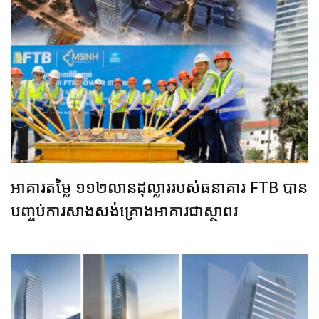
អាគារតម្លៃ ១១២លានដុល្លាររបស់ធនាគារ FTB បាន
បញ្ចប់ការសាងសង់គ្រោងអាគារជាស្ថាពរ