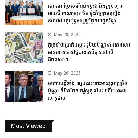
ធនាគារ ប្រៃសណីយ៍កម្ពុជា និងក្រុមហ៊ុន
អាយជី អាណាចក្រថិក ចុះកិច្ចព្រមព្រៀង
ភាពជាដៃគូយុទ្ធសាស្ត្រផ្នែកបច្ចេកវិទ្យា
May 28, 2025
កុំច្រឡំថាប្រាក់ដុល្លារ រូបិយប័ណ្ណទាំងនេះសោះ
មានហាងឆេងថ្លៃជាងគេបំផុតនៅលើ
ពិភពលោក
May 26, 2025
មហាសេដ្ឋីទាំង ៣រូបនេះ ទោះមានទ្រព្យច្រើន
ប៉ុណ្ណា ក៏មិនចែកកេរ្តិ៍ឲ្យកូនដែរ ហើយនេះជា
ហេតុផល
Most Viewed