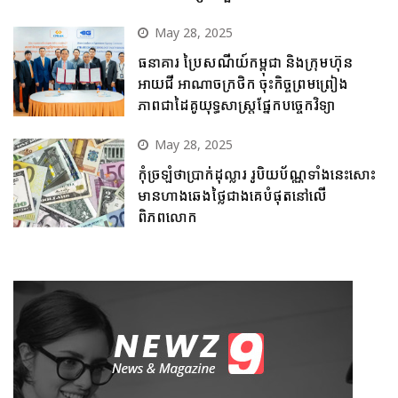
May 28, 2025
ធនាគារ ប្រៃសណីយ៍កម្ពុជា និងក្រុមហ៊ុន
អាយជី អាណាចក្រថិក ចុះកិច្ចព្រមព្រៀង
ភាពជាដៃគូយុទ្ធសាស្ត្រផ្នែកបច្ចេកវិទ្យា
May 28, 2025
កុំច្រឡំថាប្រាក់ដុល្លារ រូបិយប័ណ្ណទាំងនេះសោះ
មានហាងឆេងថ្លៃជាងគេបំផុតនៅលើ
ពិភពលោក