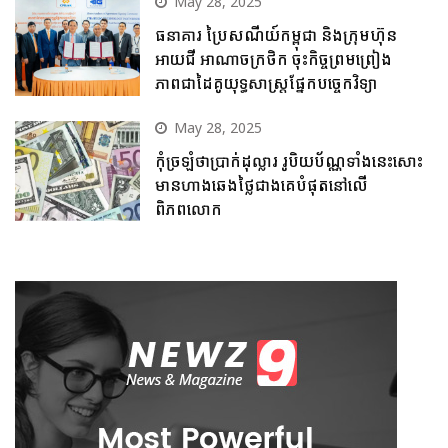
May 28, 2025
ធនាគារ ប្រៃសណីយ៍កម្ពុជា និងក្រុមហ៊ុន
អាយជី អាណាចក្រថិក ចុះកិច្ចព្រមព្រៀង
ភាពជាដៃគូយុទ្ធសាស្ត្រផ្នែកបច្ចេកវិទ្យា
May 28, 2025
កុំច្រឡំថាប្រាក់ដុល្លារ រូបិយប័ណ្ណទាំងនេះសោះ
មានហាងឆេងថ្លៃជាងគេបំផុតនៅលើ
ពិភពលោក