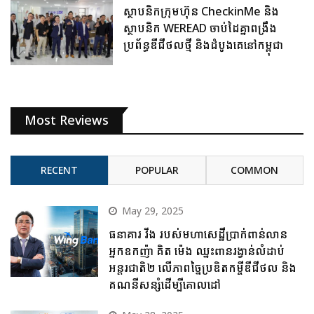
ស្ថាបនិកក្រុមហ៊ុន CheckinMe និង
ស្ថាបនិក WEREAD ចាប់ដៃគ្នាពង្រឹង
ប្រព័ន្ធឌីជីថលថ្មី និងដំបូងគេនៅកម្ពុជា
Most Reviews
RECENT
POPULAR
COMMON
May 29, 2025
ធនាគារ វីង របស់មហាសេដ្ឋីប្រាក់ពាន់លាន
អ្នកឧកញ៉ា គិត ម៉េង ឈ្នះពានរង្វាន់លំដាប់
អន្តរជាតិ២ លើភាពច្នៃប្រឌិតកម្ចីឌីជីថល និង
គណនីសន្សំដើម្បីគោលដៅ