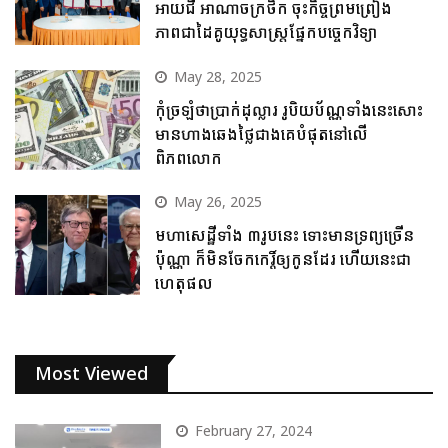
អាយជី អាណាចក្រថិក ចុះកិច្ចព្រមព្រៀង
ភាពជាដៃគូយុទ្ធសាស្ត្រផ្នែកបច្ចេកវិទ្យា
May 28, 2025
កុំច្រឡំថាប្រាក់ដុល្លារ រូបិយប័ណ្ណទាំងនេះសោះ
មានហាងឆេងថ្លៃជាងគេបំផុតនៅលើ
ពិភពលោក
May 26, 2025
មហាសេដ្ឋីទាំង ៣រូបនេះ ទោះមានទ្រព្យច្រើន
ប៉ុណ្ណា ក៏មិនចែកកេរ្តិ៍ឲ្យកូនដែរ ហើយនេះជា
ហេតុផល
Most Viewed
February 27, 2024