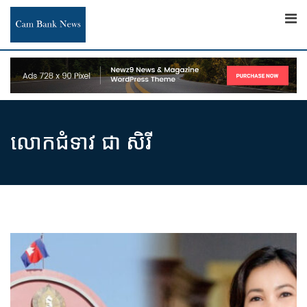
Skip
to
content
លោកជំទាវ ជា សិរី