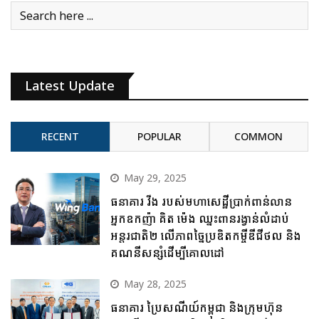
Latest Update
RECENT
POPULAR
COMMON
May 29, 2025
ធនាគារ វីង របស់មហាសេដ្ឋីប្រាក់ពាន់លាន
អ្នកឧកញ៉ា គិត ម៉េង ឈ្នះពានរង្វាន់លំដាប់
អន្តរជាតិ២ លើភាពច្នៃប្រឌិតកម្ចីឌីជីថល និង
គណនីសន្សំដើម្បីគោលដៅ
May 28, 2025
ធនាគារ ប្រៃសណីយ៍កម្ពុជា និងក្រុមហ៊ុន