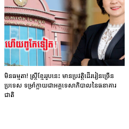
មិនធម្មតា! ស្ត្រីខ្មែររូបនេះ មានប្រវត្តិដើររៀនច្រើន
ប្រទេស ទម្រាំក្លាយជាអគ្គទេសាភិបាលនៃធនាគារ
ជាតិ