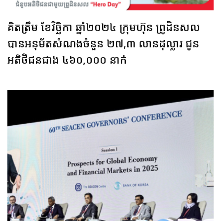
គិតត្រឹម ខែវិច្ឆិកា ឆ្នាំ២០២៤ ក្រុមហ៊ុន ព្រូដិនសល
បានអនុម័តសំណងចំនួន ២៧,៣ លានដុល្លារ ជូន
អតិថិជនជាង ៤៦០,០០០ នាក់