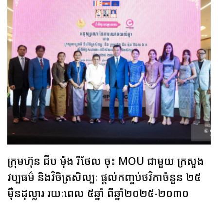
ក្រុមហ៊ុន ជីប ម៉ុង រីថែល ចុះ MOU ជាមួយ ក្រសួង
វប្បធម៌ និងវិចិត្រសិល្បៈ ផ្ដល់កញ្ចប់ថវិកាចំនួន ២៥
មុឺនដុល្លារ រយៈពេល ៥ឆ្នាំ ពីឆ្នាំ២០២៥-២០៣០