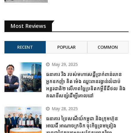
Most Reviews
RECENT
POPULAR
COMMON
May 29, 2025
ធនាគារ វីង របស់មហាសេដ្ឋីប្រាក់ពាន់លាន
អ្នកឧកញ៉ា គិត ម៉េង ឈ្នះពានរង្វាន់លំដាប់
អន្តរជាតិ២ លើភាពច្នៃប្រឌិតកម្ចីឌីជីថល និង
គណនីសន្សំដើម្បីគោលដៅ
May 28, 2025
ធនាគារ ប្រៃសណីយ៍កម្ពុជា និងក្រុមហ៊ុន
អាយជី អាណាចក្រថិក ចុះកិច្ចព្រមព្រៀង
ភាពជាដៃគូយុទ្ធសាស្ត្រផ្នែកបច្ចេកវិទ្យា