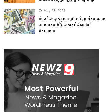
May 28, 2025
កុំច្រឡំថាប្រាក់ដុល្លារ រូបិយប័ណ្ណទាំងនេះសោះ
មានហាងឆេងថ្លៃជាងគេបំផុតនៅលើ
ពិភពលោក