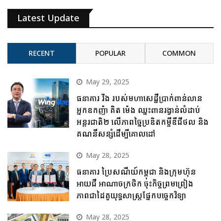
Latest Update
RECENT
POPULAR
COMMON
May 29, 2025
ធនាគារ វីង របស់មហាសេដ្ឋីប្រាក់ពាន់លាន
អ្នកឧកញ៉ា គិត ម៉េង ឈ្នះពានរង្វាន់លំដាប់
អន្តរជាតិ២ លើភាពច្នៃប្រឌិតកម្ចីឌីជីថល និង
គណនីសន្សំដើម្បីគោលដៅ
May 28, 2025
ធនាគារ ប្រៃសណីយ៍កម្ពុជា និងក្រុមហ៊ុន
អាយជី អាណាចក្រថិក ចុះកិច្ចព្រមព្រៀង
ភាពជាដៃគូយុទ្ធសាស្ត្រផ្នែកបច្ចេកវិទ្យា
May 28, 2025