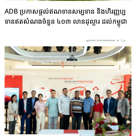
ADB ប្រកាសផ្តល់ឥណទានសម្បទាន និងហិរញ្ញប្ប
ទានឥតសំណងចំនួន ៤០៣ លានដុល្លារ ដល់កម្ពុជា