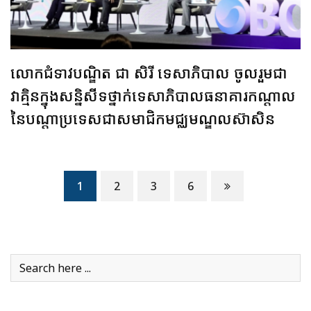
លោកជំទាវបណ្ឌិត ជា សិរី ទេសាភិបាល ចូលរួមជា
វាគ្មិនក្នុងសន្និសីទថ្នាក់ទេសាភិបាលធនាគារកណ្តាល
នៃបណ្តាប្រទេសជាសមាជិកមជ្ឈមណ្ឌលស៊ាសិន
1
2
3
6