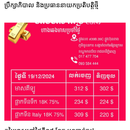
ប្រឹក្សាភិបាល និងប្រធាននាយកប្រតិបត្តិថ្មី