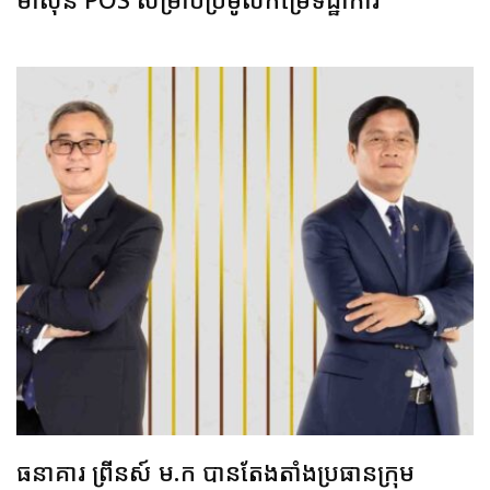
ធនាគារ ព្រីនស៍ ម.ក បានតែងតាំងប្រធានក្រុម