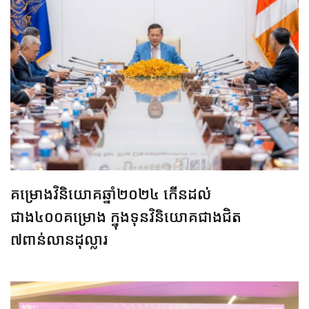
គម្រោងវិនិយោគឆ្នាំ២០២៤ កើនដល់
ជាង៤០០គម្រោង ក្នុងទុនវិនិយោគជាងជិត
៧ពាន់លានដុល្លារ