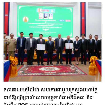
ធនាគារ អេស៊ីលីដា សហការជាមួយក្រសួងមហាផ្ទៃ
ដាក់ឱ្យប្រើប្រាស់សេវាកម្មទូទាត់តាមឌីជីថល និង
ម៉ាស៊ីន POS សម្រាប់ប្រមូលកម្រៃទិដ្ឋាការ