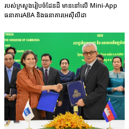
របស់ក្រសួងរៀបចំដែនដី មាននៅលើ Mini-App
ធនាគារABA និងធនាគារអេស៊ីលីដា