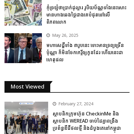
កុំច្រឡំថាប្រាក់ដុល្លារ រូបិយប័ណ្ណទាំងនេះសោះ
មានហាងឆេងថ្លៃជាងគេបំផុតនៅលើ
ពិភពលោក
May 26, 2025
មហាសេដ្ឋីទាំង ៣រូបនេះ ទោះមានទ្រព្យច្រើន
ប៉ុណ្ណា ក៏មិនចែកកេរ្តិ៍ឲ្យកូនដែរ ហើយនេះជា
ហេតុផល
Most Viewed
February 27, 2024
ស្ថាបនិកក្រុមហ៊ុន CheckinMe និង
ស្ថាបនិក WEREAD ចាប់ដៃគ្នាពង្រឹង
ប្រព័ន្ធឌីជីថលថ្មី និងដំបូងគេនៅកម្ពុជា