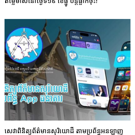
តម្លៃមាសនៅថ្ងៃទី១៩ ខែធ្នូ បន្តធ្លាក់ចុះ!
សេវាពិនិត្យព័ត៌មានសុរិយោដី តាមប្រព័ន្ធអនឡាញ