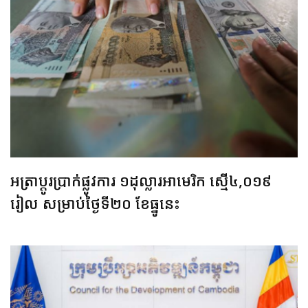
អត្រាប្ដូរប្រាក់ផ្លូវការ ១ដុល្លារអាមេរិក ស្មើ៤,០១៩
រៀល សម្រាប់ថ្ងៃទី២០ ខែធ្នូនេះ