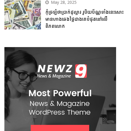
May 28, 2025
កុំច្រឡំថាប្រាក់ដុល្លារ រូបិយប័ណ្ណទាំងនេះសោះ
មានហាងឆេងថ្លៃជាងគេបំផុតនៅលើ
ពិភពលោក