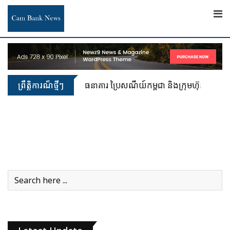
Skip
to
content
ព្រឹត្តិការណ៏ថ្មីៗ
ធនាគារ អេស៊ីលីដា សហការជាមួយក្រុមប្រឹក្សាអភិវ