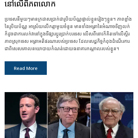
នៅលើពិភពលោក
ប្រទេសនីមួយៗមានក្រដាសប្រាក់ជារូបិយប័ណ្ណផ្ទាល់ខ្លួនរៀងៗខ្លួន។ ភាពខ្លាំង
នៃរូបិយប័ណ្ណ អាស្រ័យលើកត្តាមួយចំនួន មានទាំងអត្រានៃអំណាចទិញលក់
ក៏ដូចជាការលក់វានៅក្នុងទីផ្សារប្តូរប្រាក់បរទេស លើសពីនោះក៏គិតទៅលើស្ថិរ
ភាពស្រុកទេស អត្រាអតិផរណារបស់ប្រទេស ដែលសេដ្ឋកិច្ចកំពុងដំណើរការ
ជាពិសេសគោលនយោបាយកំណត់ដោយធនាគារកណ្តាលរបស់ខ្លួន។
Read More