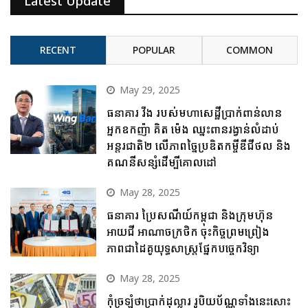
Latest Update
RECENT
POPULAR
COMMON
May 29, 2025
ធនាគារ វីង របស់មហាសេដ្ឋីប្រាក់ពាន់លាន
អ្នកឧកញ៉ា គិត ម៉េង ឈ្នះពានរង្វាន់លំដាប់
អន្តរជាតិ២ លើភាពច្នៃប្រឌិតកម្ចីឌីជីថល និង
គណនីសន្សំដើម្បីគោលដៅ
May 28, 2025
ធនាគារ ប្រៃសណីយ៍កម្ពុជា និងក្រុមហ៊ុន
អាយជី អាណាចក្រថិក ចុះកិច្ចព្រមព្រៀង
ភាពជាដៃគូយុទ្ធសាស្ត្រផ្នែកបច្ចេកវិទ្យា
May 28, 2025
កុំច្រឡំថាប្រាក់ដុល្លារ រូបិយប័ណ្ណទាំងនេះសោះ