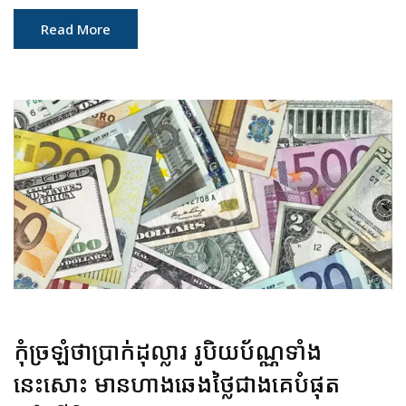
Read More
កុំច្រឡំថាប្រាក់ដុល្លារ រូបិយប័ណ្ណទាំង
នេះសោះ មានហាងឆេងថ្លៃជាងគេបំផុត