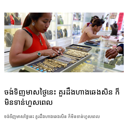
ចង់ទិញមាសថ្ងៃនេះ គួរដឹងហាងឆេងសិន ក៏
មិនទាន់ហួសពេល
ចង់ទិញមាសថ្ងៃនេះ គួរដឹងហាងឆេងសិន ក៏មិនទាន់ហួសពេល