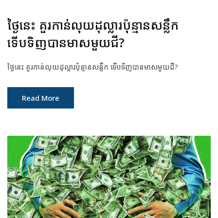
ថ្ងៃនេះ គួរកាន់លុយដុល្លារប៉ុន្មានសន្លឹក
ទើបទិញបានមាសមួយជី?
ថ្ងៃនេះ គួរកាន់លុយដុល្លារប៉ុន្មានសន្លឹក ទើបទិញបានមាសមួយជី?
Read More