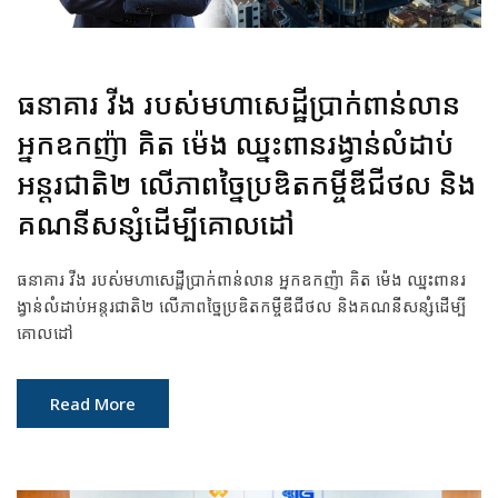
ធនាគារ វីង របស់មហាសេដ្ឋីប្រាក់ពាន់លាន
អ្នកឧកញ៉ា គិត ម៉េង ឈ្នះពានរង្វាន់លំដាប់
អន្តរជាតិ២ លើភាពច្នៃប្រឌិតកម្ចីឌីជីថល និង
គណនីសន្សំដើម្បីគោលដៅ
ធនាគារ វីង របស់មហាសេដ្ឋីប្រាក់ពាន់លាន អ្នកឧកញ៉ា គិត ម៉េង ឈ្នះពានរ
ង្វាន់លំដាប់អន្តរជាតិ២ លើភាពច្នៃប្រឌិតកម្ចីឌីជីថល និងគណនីសន្សំដើម្បី
គោលដៅ
Read More