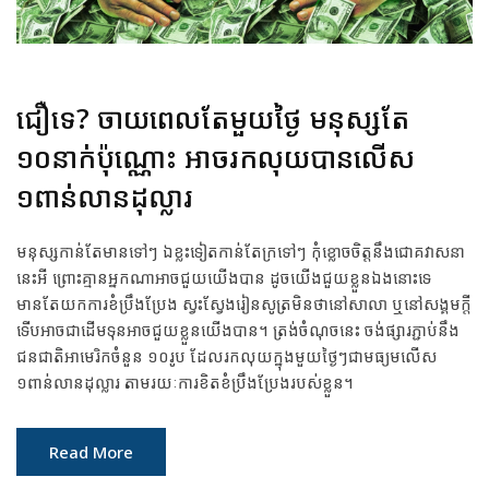
ជឿទេ? ចាយពេលតែមួយថ្ងៃ មនុស្សតែ
១០នាក់ប៉ុណ្ណោះ អាចរកលុយបានលើស
១ពាន់លានដុល្លារ
មនុស្សកាន់តែមានទៅៗ ឯខ្លះទៀតកាន់តែក្រទៅៗ កុំខ្លោចចិត្តនឹងជោគវាសនា
នេះអី ព្រោះគ្មានអ្នកណាអាចជួយយើងបាន ដូចយើងជួយខ្លួនឯងនោះទេ
មានតែយកការខំប្រឹងប្រែង ស្វះស្វែងរៀនសូត្រមិនថានៅសាលា ឬនៅសង្គមក្តី
ទើបអាចជាដើមទុនអាចជួយខ្លួនយើងបាន។ ត្រង់ចំណុចនេះ ចង់ផ្សារភ្ជាប់នឹង
ជនជាតិអាមេរិកចំនួន ១០រូប ដែលរកលុយក្នុងមួយថ្ងៃៗជាមធ្យមលើស
១ពាន់លានដុល្លារ តាមរយៈការខិតខំប្រឹងប្រែងរបស់ខ្លួន។
Read More