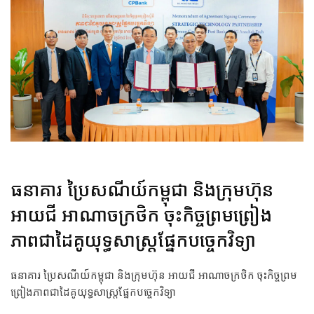
ធនាគារ ប្រៃសណីយ៍កម្ពុជា និងក្រុមហ៊ុន
អាយជី អាណាចក្រថិក ចុះកិច្ចព្រមព្រៀង
ភាពជាដៃគូយុទ្ធសាស្ត្រផ្នែកបច្ចេកវិទ្យា
ធនាគារ ប្រៃសណីយ៍កម្ពុជា និងក្រុមហ៊ុន អាយជី អាណាចក្រថិក ចុះកិច្ចព្រម
ព្រៀងភាពជាដៃគូយុទ្ធសាស្ត្រផ្នែកបច្ចេកវិទ្យា