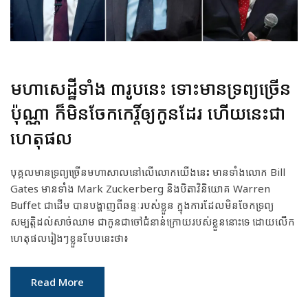
មហាសេដ្ឋីទាំង ៣រូបនេះ ទោះមានទ្រព្យច្រើន
ប៉ុណ្ណា ក៏មិនចែកកេរ្តិ៍ឲ្យកូនដែរ ហើយនេះជា
ហេតុផល
បុគ្គលមានទ្រព្យច្រើនមហាសាលនៅលើលោកយើងនេះ មានទាំងលោក Bill
Gates មានទាំង Mark Zuckerberg និងបិតាវិនិយោគ Warren
Buffet ជាដើម បានបង្ហាញពីឆន្ទៈរបស់ខ្លួន ក្នុងការដែលមិនចែកទ្រព្យ
សម្បត្តិដល់សាច់ឈាម ជាកូនជាចៅជំនាន់ក្រោយរបស់ខ្លួននោះទេ ដោយលើក
ហេតុផលរៀងៗខ្លួនបែបនេះថា៖
Read More