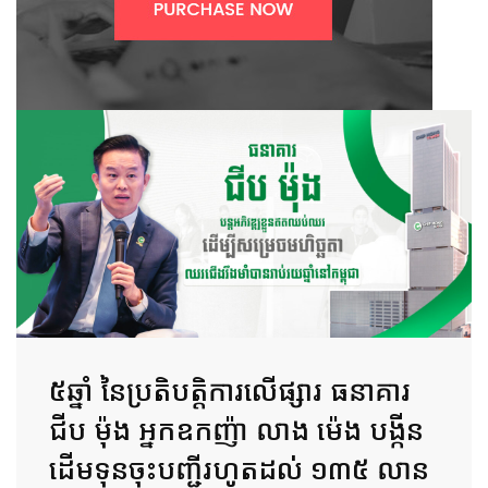
៥ឆ្នាំ នៃប្រតិបត្តិការលើផ្សារ ធនាគារ
ជីប ម៉ុង អ្នកឧកញ៉ា លាង ម៉េង បង្កីន
ដើមទុនចុះបញ្ជីរហូតដល់ ១៣៥ លាន