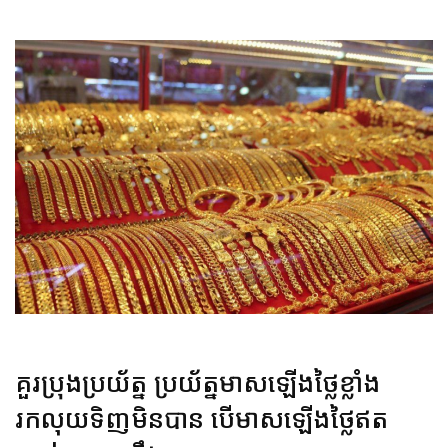
គួរប្រុងប្រយ័ត្ន ប្រយ័ត្នមាសឡើងថ្លៃខ្លាំង
រកលុយទិញមិនបាន បើមាសឡើងថ្លៃឥត