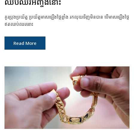
ឈប់ឈរអញ្ចឹងនោះ
គួរប្រុងប្រយ័ត្ន ប្រយ័ត្នមាសឡើងថ្លៃខ្លាំង រកលុយទិញមិនបាន បើមាសឡើងថ្លៃ
ឥតឈប់ឈរនោះ
Read More