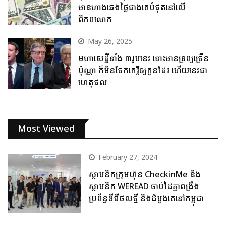
មានហាងឆេងថ្លៃជាងគេបំផុតនៅលើ
ពិភពលោក
May 26, 2025
មហាសេដ្ឋីទាំង ៣រូបនេះ ទោះមានទ្រព្យច្រើន
ប៉ុណ្ណា ក៏មិនចែកកេរ្តិ៍ឲ្យកូនដែរ ហើយនេះជា
ហេតុផល
Most Viewed
February 27, 2024
ស្ថាបនិកក្រុមហ៊ុន CheckinMe និង
ស្ថាបនិក WEREAD ចាប់ដៃគ្នាពង្រឹង
ប្រព័ន្ធឌីជីថលថ្មី និងដំបូងគេនៅកម្ពុជា