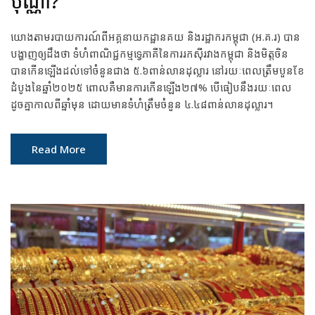
ប៉ុណ្ណា?
យោងតាមរបាយការណ៍ពីអគ្គនាយកដ្ឋានគយ និងរដ្ឋាករកម្ពុជា (អ.គ.រ) បាន
បង្ហាញឲ្យដឹងថា ទំហំពាណិជ្ជកម្មទ្វេភាគីនៃការរកស៊ីរវាងកម្ពុជា និងមិត្តចិន
បានកើនឡើងដល់ទៅចំនួនជាង ៥.៦ពាន់លានដុល្លារ នៅរយៈពេលត្រឹមបួនខែ
ដំបូងនៃឆ្នាំ២០២៥ ពោលគឺមានការកើនឡើង២៧% បើធៀបនឹងរយៈពេល
ដូចគ្នាកាលពីឆ្នាំមុន ដោយមានទំហំត្រឹមចំនួន ៤.៤៨ពាន់លានដុល្លារ។
Read More