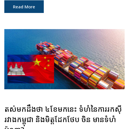
Read More
តស់មកដឹងថា ៤ខែមកនេះ ទំហំនៃការរកស៊ី
រវាងកម្ពុជា និងមិត្តដែកថែប ចិន មានទំហំ