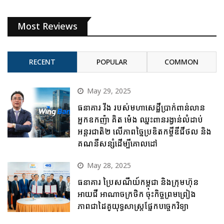
Most Reviews
RECENT
POPULAR
COMMON
May 29, 2025
ធនាគារ វីង របស់មហាសេដ្ឋីប្រាក់ពាន់លាន
អ្នកឧកញ៉ា គិត ម៉េង ឈ្នះពានរង្វាន់លំដាប់
អន្តរជាតិ២ លើភាពច្នៃប្រឌិតកម្ចីឌីជីថល និង
គណនីសន្សំដើម្បីគោលដៅ
May 28, 2025
ធនាគារ ប្រៃសណីយ៍កម្ពុជា និងក្រុមហ៊ុន
អាយជី អាណាចក្រថិក ចុះកិច្ចព្រមព្រៀង
ភាពជាដៃគូយុទ្ធសាស្ត្រផ្នែកបច្ចេកវិទ្យា