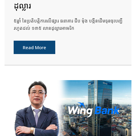
ដុល្លារ
៥ឆ្នាំ នៃប្រតិបត្តិការលើផ្សារ ធនាគារ ជីប ម៉ុង បង្កីនដើមទុនចុះបញ្ជី
រហូតដល់ ១៣៥ លានដុល្លារអាមេរិក
Read More