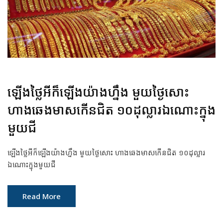
ឡើងថ្លៃអីក៏ឡើងយ៉ាងហ្នឹង មួយថ្ងៃសោះ
ហាងឆេងមាសកើនជិត ១០ដុល្លារឯណោះក្នុង
មួយជី
ឡើងថ្លៃអីក៏ឡើងយ៉ាងហ្នឹង មួយថ្ងៃសោះ ហាងឆេងមាសកើនជិត ១០ដុល្លារ
ឯណោះក្នុងមួយជី
Read More