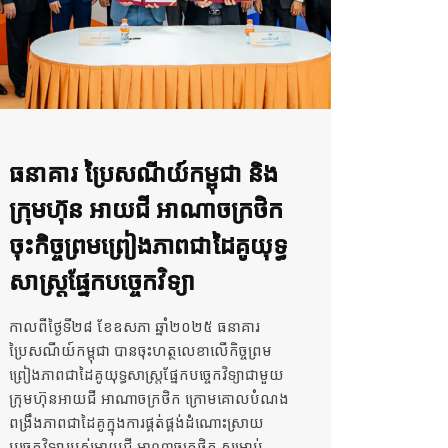
ធនាគារ ប្រៃសណីយ៍កម្ពុជា និង
ក្រុមហ៊ុន អាយជី អាណាចក្រថិក
ចុះកិច្ចព្រមព្រៀងភាពជាដៃគូយុទ្ធ
សាស្ត្រផ្នែកបច្ចេកវិទ្យា
កាលពីថ្ងៃទី២៨ ខែឧសភា ឆ្នាំ២០២៥ ធនាគារ
ប្រៃសណីយ៍កម្ពុជា បានចុះហត្ថលេខាលើកិច្ចព្រម
ព្រៀងភាពជាដៃគូយុទ្ធសាស្ត្រផ្នែកបច្ចេកវិទ្យាជាមួយ
ក្រុមហ៊ុន​អាយជី អាណាចក្រថិក ក្រោមគោលបំណង
ពង្រឹងភាពជាដៃគូក្នុងការផ្គត់ផ្គង់ដំណោះស្រាយ
បច្ចេកវិទ្យារបស់អាយជី អាណាចក្រថិក សម្រាប់