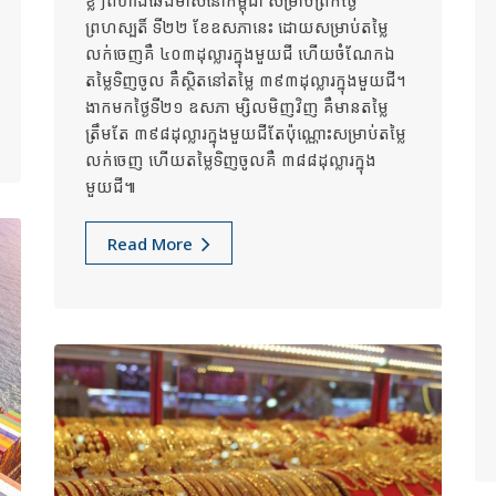
ខ្លីៗពីហាងឆេងមាសនៅកម្ពុជា សម្រាប់ព្រឹកថ្ងៃ
ព្រហស្បតិ៍ ទី២២ ខែឧសភានេះ ដោយសម្រាប់តម្លៃ
លក់ចេញគឺ ៤០៣ដុល្លារក្នុងមួយជី ហើយចំណែកឯ
តម្លៃទិញចូល គឺស្ថិតនៅតម្លៃ ៣៩៣ដុល្លារក្នុងមួយជី។
ងាកមកថ្ងៃទី២១ ឧសភា ម្សិលមិញវិញ គឺមានតម្លៃ
ត្រឹមតែ ៣៩៨ដុល្លារក្នុងមួយជីតែប៉ុណ្ណោះសម្រាប់តម្លៃ
លក់ចេញ ហើយតម្លៃទិញចូលគឺ ៣៨៨ដុល្លារក្នុង
មួយជី៕
Read More