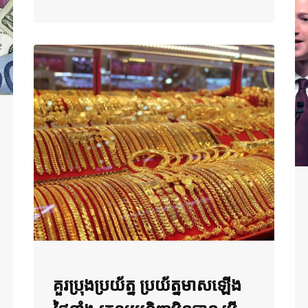
គួរប្រុងប្រយ័ត្ន ប្រយ័ត្នមាសឡើង