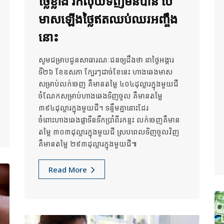
ថ្លៃខ្លាំង រកលុយទិញមិនបាន បើ
មាសឡើងថ្លៃឥតឈប់ឈរអញ្ចឹង
នោះ
សូមជម្រាបជូនសាធារណៈជនឲ្យដឹងថា នាថ្ងៃអង្គារ
ទី២៦ ខែឧសភា​ ក្បែរៗដាច់ខែនេះ ហាងឆេងមាស
សម្រាប់លក់ចេញ គឺមានតម្លៃ ៤០៤ដុល្លារក្នុងមួយជី
ចំណែកសម្រាប់ហាងឆេងទិញចូល គឺមានតម្លៃ
៣៩៤ដុល្លារក្នុងមួយជី។ ទន្ទឹមគ្នានោះដែរ
ចំពោះហាងឆេងផ្លាទីនទឹកប្រាំពីរកន្លះ លក់ចេញគឺមាន
តម្លៃ ៣០៣ដុល្លារក្នុងមួយជី ស្របពេលទិញចូលវិញ
គឺមានតម្លៃ ២៩៣ដុល្លារក្នុងមួយជី៕
Read More