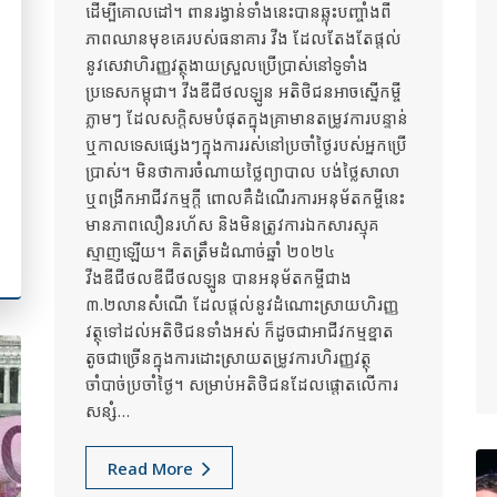
ដើម្បីគោលដៅ។ ពានរង្វាន់ទាំងនេះបានឆ្លុះបញ្ចាំងពី
ភាពឈានមុខគេរបស់ធនាគារ វីង ដែលតែងតែ​ផ្តល់
នូវសេវាហិរញ្ញវត្ថុងាយស្រួលប្រើប្រាស់នៅទូទាំង
ប្រទេសកម្ពុជា។ វីងឌីជីថលឡូន អតិថិជនអាចស្នើកម្ចី
ភ្លាមៗ ដែលសក្តិសមបំផុតក្នុងគ្រាមានតម្រូវការបន្ទាន់
ឬកាលទេសផ្សេងៗក្នុងការរស់នៅប្រចាំថ្ងៃរបស់អ្នកប្រើ
ប្រាស់។ មិនថាការចំណាយថ្លៃព្យាបាល បង់ថ្លៃសាលា
ឬពង្រីកអាជីវកម្មក្តី ពោលគឺដំណើរការអនុម័តកម្ចីនេះ
មានភាពលឿនរហ័ស និងមិនត្រូវការឯកសារស្មុគ
ស្មាញឡើយ។ គិតត្រឹមដំណាច់ឆ្នាំ ២០២៤
វីងឌីជីថលឌីជីថលឡូន បានអនុម័តកម្ចីជាង
៣.២លានសំណើ ដែលផ្តល់នូវដំណោះស្រាយហិរញ្ញ
វត្ថុទៅដល់អតិថិជនទាំងអស់ ក៏ដូចជាអាជីវកម្មខ្នាត
តូចជាច្រើនក្នុងការដោះស្រាយតម្រូវការហិរញ្ញវត្ថុ
ចាំបាច់ប្រចាំថ្ងៃ។ សម្រាប់អតិថិជនដែលផ្តោតលើការ
សន្សំ…
Read More