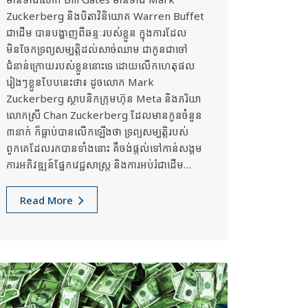
Zuckerberg និងបិតាវិនិយោគ Warren Buffet
ជាដើម បានបង្ហាញពីឆន្ទៈរបស់ខ្លួន ក្នុងការដែល
មិនចែកទ្រព្យសម្បត្តិដល់សាច់ឈាម ជាកូនជាចៅ
ជំនាន់ក្រោយរបស់ខ្លួននោះទេ ដោយលើកហេតុផល
រៀងៗខ្លួនបែបនេះថា៖ ដូចលោក Mark
Zuckerberg ស្ថាបនិកក្រុមហ៊ុន Meta និងភរិយា
លោកស្រី Chan Zuckerberg ដែលមានកូនចំនួន
៣នាក់ ក៏ធ្លាប់បានលើកឡើងថា ទ្រព្យសម្បត្តិរបស់
ពួកគេដែលរកបានទាំងនោះ គឺចង់ផ្តល់ទៅកាន់សង្គម
ការអភិវឌ្ឍន៍ផ្នែកវេជ្ជសាស្ត្រ និងការអប់រំជាដើម…
Read More