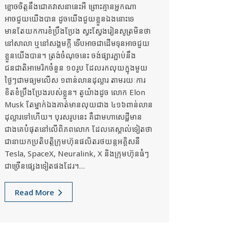
ខ្លោចចិត្តនឹងជោគវាសនានេះអី ព្រោះគ្មានអ្នកណា
អាចជួយយើងបាន ដូចយើងជួយខ្លួនឯងនោះទេ
មានតែយកការខំប្រឹងប្រែង ស្វះស្វែងរៀនសូត្រមិនថា
នៅសាលា ឬនៅសង្គមក្តី ទើបអាចជាដើមទុនអាចជួយ
ខ្លួនយើងបាន។ ត្រង់ចំណុចនេះ ចង់ផ្សារភ្ជាប់នឹង
ជនជាតិអាមេរិកចំនួន ១០រូប ដែលរកលុយក្នុងមួយ
ថ្ងៃៗជាមធ្យមលើស ១ពាន់លានដុល្លារ តាមរយៈការ
ខិតខំប្រឹងប្រែងរបស់ខ្លួន។ តួយ៉ាងដូច លោក Elon
Musk តែម្នាក់ឯងគាត់មានលុយជាង ៤១៦ពាន់លាន
ដុល្លារទៅហើយ។ បុរសរូបនេះ គឺជាមហាសេដ្ឋីមាន
ជាងគេបំផុតនៅលើពិភពលោក ដែលគេស្គាល់ទៀតថា
ជានាយកប្រតិបត្តិក្រុមហ៊ុនផលិតរថយន្តអគ្គិសនី
Tesla, SpaceX, Neuralink, X និងក្រុមហ៊ុនធំៗ
ជាច្រើនផ្សេងទៀតផងដែរ។…
Read More