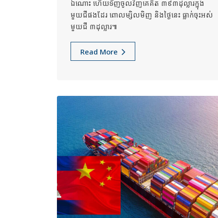
ឯណោះ ហើយទិញចូលវិញគេគិត ៣៩៣ដុល្លារក្នុង
មួយជីផងដែរ ពោលម្សិលមិញ និងថ្ងៃនេះ ធ្លាក់ចុះអស់
មួយជី ៣ដុល្លារ៕
Read More