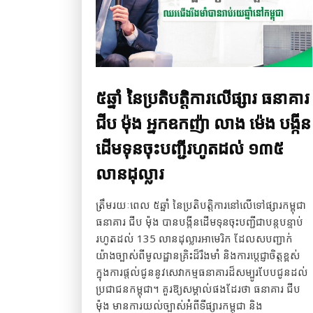
៥ឆ្នាំ នៃប្រតិបត្តិការលើផ្សារ ធនាគារ
ជីប ម៉ុង អ្នកឧកញ៉ា លាង ម៉េង បង្កីន
ដើមទុនចុះបញ្ជីរហូតដល់ ១៣៥
លានដុល្លារ
ត្រឹមរយៈពេល ៥ឆ្នាំ នៃប្រតិបត្តិការនៅលើទៅផ្សារកម្ពុជា
ធនាគារ ជីប ម៉ុង បានបង្កីនដើមទុនចុះបញ្ជីជាបន្ដបន្ទាប់
រហូតដល់ 135 លានដុល្លារអាមេរិក ដែលសបញ្ជាក់
យ៉ាងច្បាស់ពីមូលដ្ឋានគ្រិះដ៏រឹងមាំ និងការប្ដេជ្ញាចិត្ដខ្ពស់
ក្នុងការផ្តល់ជូននូវសេវាកម្មធនាគារដ៏សម្បូរបែបជូនដល់
ប្រជាជនកម្ពុជា។ គួរឱ្យសម្គាល់ផងដែរថា ធនាគារ ជីប
ម៉ុង មានការយល់ច្បាស់អំពីទីផ្សារកម្ពុជា និង