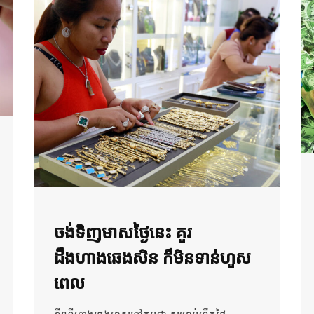
ចង់ទិញមាសថ្ងៃនេះ គួរ
ដឹងហាងឆេងសិន ក៏មិនទាន់ហួស
ពេល