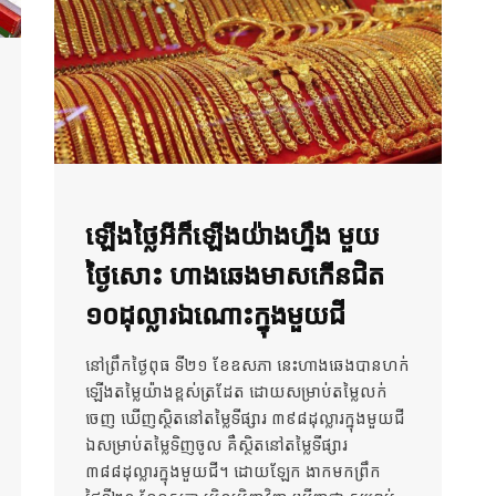
ឡើងថ្លៃអីក៏ឡើងយ៉ាងហ្នឹង មួយ
ថ្ងៃសោះ ហាងឆេងមាសកើនជិត
១០ដុល្លារឯណោះក្នុងមួយជី
នៅព្រឹកថ្ងៃពុធ ទី២១ ខែឧសភា នេះហាងឆេងបានហក់
ឡើងតម្លៃយ៉ាងខ្ពស់ត្រដែត ដោយសម្រាប់តម្លៃលក់
ចេញ ឃើញស្ថិតនៅតម្លៃទីផ្សារ ៣៩៨ដុល្លារក្នុងមួយជី
ឯសម្រាប់តម្លៃទិញចូល គឺស្ថិតនៅតម្លៃទីផ្សារ
៣៨៨ដុល្លារក្នុងមួយជី។ ដោយឡែក ងាកមកព្រឹក