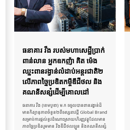
ធនាគារ វីង របស់មហាសេដ្ឋីប្រាក់
ពាន់លាន អ្នកឧកញ៉ា គិត ម៉េង
ឈ្នះពានរង្វាន់លំដាប់អន្តរជាតិ២
លើភាពច្នៃប្រឌិតកម្ចីឌីជីថល និង
គណនីសន្សំដើម្បីគោលដៅ
ធនាគារ វីង (ខេមបូឌា) ម.ក ទទួលបានពានរង្វាន់ដ៏
មានកិត្យានុភាពចំនួន២ពីទស្សនាវដ្តី Global Brand
សម្រាប់ការផ្តល់នូវដំណោះស្រាយហិរញ្ញវត្ថុដែលមាន
ភាពច្នៃប្រឌិតរួមមាន វីងឌីជីថលឡូន និងគណនីសន្សំ