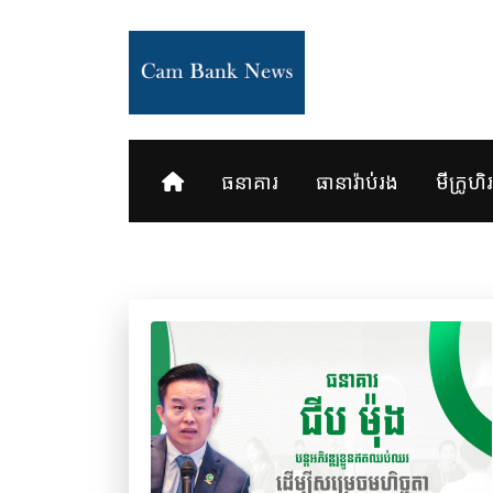
Skip
to
content
ធនាគារ
ធានារ៉ាប់រង
មីក្រូហិរញ