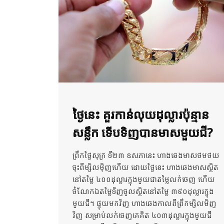
ថ្ងៃនេះ គួរកាន់លុយដុល្លារប៉ុន្មាន
សន្លឹក ទើបទិញបានមាសមួយជី?
ព្រឹកថ្ងៃសុក្រ ទី២៣ ឧសភានេះ ហាងឆេងមាសថមថយ
ចុះពីម្សិលម៉ិញហើយ ដោយថ្ងៃនេះ ហាងឆេងមាសស្ថិត
នៅតម្លៃ ៤០០ដុល្លារក្នុងមួយជាតម្លៃលក់ចេញ ហើយ
ចំណែកឯតម្លៃទិញចូលស្ថិតនៅតម្លៃ ៣៩០ដុល្លារក្នុង
មួយជី។ ផ្ទុយមកវិញ ហាងឆេងកាលពីព្រឹកម្សិលមិញ
វិញ សម្រាប់លក់ចេញគេគិត ៤០៣ដុល្លារក្នុងមួយជី