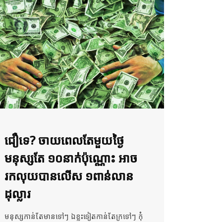
ជឿទេ? ចាយពេលតែមួយថ្ងៃ
មនុស្សតែ ១០នាក់ប៉ុណ្ណោះ អាច
រកលុយបានលើស ១ពាន់លាន
ដុល្លារ
មនុស្សកាន់តែមានទៅៗ ឯខ្លះទៀតកាន់តែក្រទៅៗ កុំ