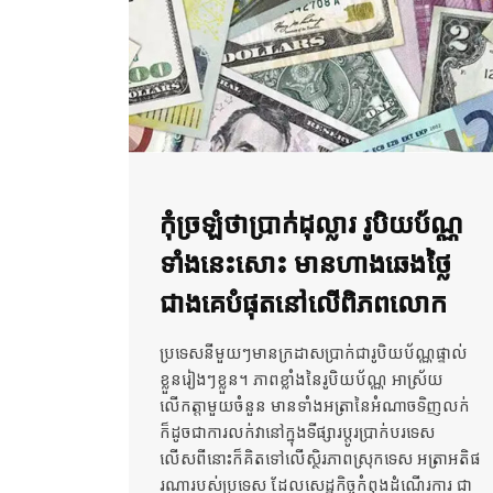
កុំច្រឡំថាប្រាក់ដុល្លារ រូបិយប័ណ្ណ
ទាំងនេះសោះ មានហាងឆេងថ្លៃ
ជាងគេបំផុតនៅលើពិភពលោក
ប្រទេសនីមួយៗមានក្រដាសប្រាក់ជារូបិយប័ណ្ណផ្ទាល់
ខ្លួនរៀងៗខ្លួន។ ភាពខ្លាំងនៃរូបិយប័ណ្ណ អាស្រ័យ
លើកត្តាមួយចំនួន មានទាំងអត្រានៃអំណាចទិញលក់
ក៏ដូចជាការលក់វានៅក្នុងទីផ្សារប្តូរប្រាក់បរទេស
លើសពីនោះក៏គិតទៅលើស្ថិរភាពស្រុកទេស អត្រាអតិផ
រណារបស់ប្រទេស ដែលសេដ្ឋកិច្ចកំពុងដំណើរការ ជា