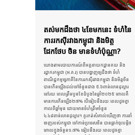
តស់មកដឹងថា ៤ខែមកនេះ ទំហំនៃ
ការរកស៊ីរវាងកម្ពុជា និងមិត្ត
ដែកថែប ចិន មានទំហំប៉ុណ្ណា?
យោងតាមរបាយការណ៍ពីអគ្គនាយកដ្ឋានគយ និង
រដ្ឋាករកម្ពុជា (អ.គ.រ) បានបង្ហាញឲ្យដឹងថា ទំហំ
ពាណិជ្ជកម្មទ្វេភាគីនៃការរកស៊ីរវាងកម្ពុជា និងមិត្តចិន
បានកើនឡើងដល់ទៅចំនួនជាង ៥.៦ពាន់លានដុល្លារ
នៅរយៈពេលត្រឹមបួនខែដំបូងនៃឆ្នាំ២០២៥ ពោលគឺ
មានការកើនឡើង២៧% បើធៀបនឹងរយៈពេលដូចគ្នា
កាលពីឆ្នាំមុន ដោយមានទំហំត្រឹមចំនួន
៤.៤៨ពាន់លានដុល្លារ។ គួរកត់សំគាល់ឃើញថា ការនាំ
ចេញរបស់កម្ពុជា ទៅកាន់ប្រទេសចិន បានធ្លាក់ចុះបន្តិច
ពោលក្នុងចំនួន១.៧% ធៀបនឹងរយៈពេលដូចគ្នា