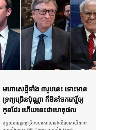
មហាសេដ្ឋីទាំង ៣រូបនេះ ទោះមាន
ទ្រព្យច្រើនប៉ុណ្ណា ក៏មិនចែកកេរ្តិ៍ឲ្យ
កូនដែរ ហើយនេះជាហេតុផល
បុគ្គលមានទ្រព្យច្រើនមហាសាលនៅលើលោកយើងនេះ
មានទាំងលោក Bill Gates មានទាំង Mark