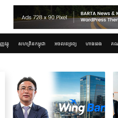
្ញវត្ថុ
សហគ្រិនកម្ពុជា
អចលនទ្រព្យ
ហាងឆេង
គណន