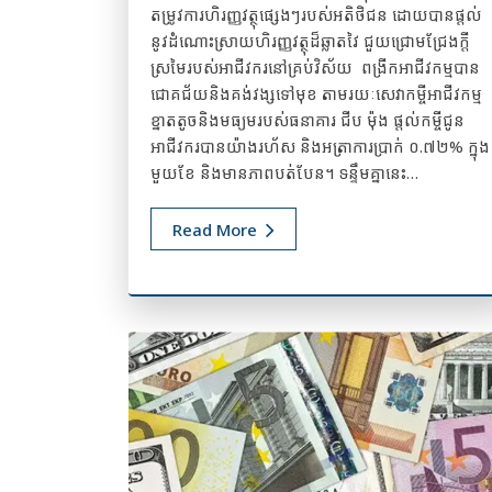
តម្រូវការហិរញ្ញវត្ថុផ្សេងៗរបស់អតិថិជន ដោយបានផ្តល់
នូវដំណោះស្រាយហិរញ្ញវត្ថុដ៏ឆ្លាតវៃ ជួយជ្រោមជ្រែងក្តី
ស្រមៃរបស់អាជីវករនៅគ្រប់វិស័យ ពង្រីកអាជីវកម្មបាន
ជោគជ័យនិងគង់វង្សទៅមុខ តាមរយៈសេវាកម្ចីអាជីវកម្ម
ខ្នាតតូចនិងមធ្យមរបស់ធនាគារ ជីប ម៉ុង ផ្តល់កម្ចីជូន
អាជីវករបានយ៉ាងរហ័ស និងអត្រាការប្រាក់ ០.៧២% ក្នុង
មួយខែ និងមានភាពបត់បែន។ ទន្ទឹមគ្នានេះ…
Read More