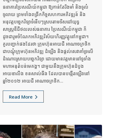
ធនាគារប្រៃសណីយ៍កម្ពុជា ឱ្យកាន់តែរឹងមាំ និងទូលំ
ទូលាយ ព្រមទាំងពង្រីកកិច្ចសហការអភិវឌ្ឍន៍ និង
អនុវត្តបច្ចេកវិទ្យាទំនើបៗស្របតាមទិសដៅយុទ្ធ
សាស្ត្រឌីជីថលរបស់ធនាគារ ប្រៃសណីយ៍កម្ពុជា ក៏
ដូចជារួមចំណែកអភិវឌ្ឍវិស័យហិរញ្ញវត្ថុនៅកម្ពុជា។
គួរបញ្ជាក់​ផងដែរថា ក្រុមហ៊ុន​អាយជី អាណាចក្រថិក
ជាបណ្តុំក្រុមហ៊ុនអភិវឌ្ឍ ដំឡើង និងផ្តល់សេវាគាំទ្រលើ
ដំណោះស្រាយបច្ចេកវិទ្យា ដោយមានវត្តមាននៅទូទាំង
មហាអនុតំបន់មេគង្គ។ ជាមួយនឹងក្រុមហ៊ុនដំបូង
អាយឌាលីង ខនសាល់ធីង ដែលបានបង្កើតឡើងនៅ
ឆ្នាំ២០១២ អាយជី អាណាចក្រថិក…
Read More