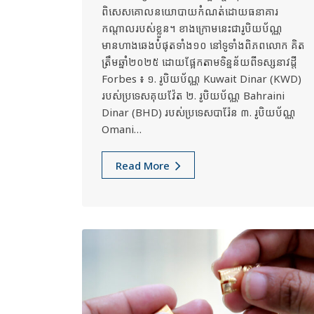
ពិសេសគោលនយោបាយកំណត់ដោយធនាគារ
កណ្តាលរបស់ខ្លួន។ ខាងក្រោមនេះជារូបិយប័ណ្ណ
មានហាងឆេងបំផុតទាំង១០ នៅទូទាំងពិភពលោក គិត
ត្រឹមឆ្នាំ២០២៥ ដោយផ្អែកតាមទិន្នន័យពីទស្សនាវដ្តី
Forbes ៖ ១. រូបិយប័ណ្ណ Kuwait Dinar (KWD)
របស់ប្រទេសគុយវ៉ែត ២. រូបិយប័ណ្ណ Bahraini
Dinar (BHD) របស់ប្រទេសបារ៉ែន ៣. រូបិយប័ណ្ណ
Omani…
Read More