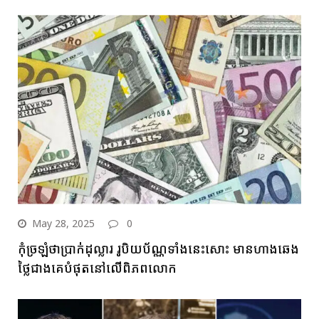
May 28, 2025
0
កុំច្រឡំថាប្រាក់ដុល្លារ រូបិយប័ណ្ណទាំងនេះសោះ មានហាងឆេង
ថ្លៃជាងគេបំផុតនៅលើពិភពលោក