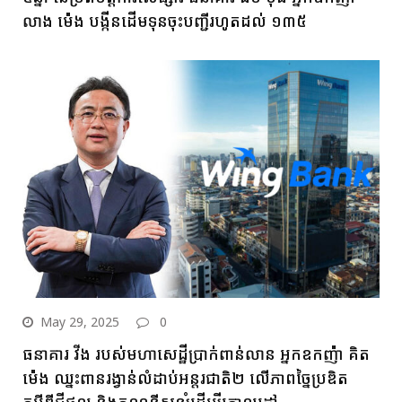
លាង ម៉េង បង្កីនដើមទុនចុះបញ្ជីរហូតដល់ ១៣៥
May 29, 2025
0
ធនាគារ វីង របស់មហាសេដ្ឋីប្រាក់ពាន់លាន អ្នកឧកញ៉ា គិត
ម៉េង ឈ្នះពានរង្វាន់លំដាប់អន្តរជាតិ២ លើភាពច្នៃប្រឌិត