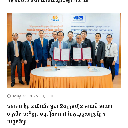
កម្ចីឌីជីថល និងគណនីសន្សំដើម្បីគោលដៅ
May 28, 2025
0
ធនាគារ ប្រៃសណីយ៍កម្ពុជា និងក្រុមហ៊ុន អាយជី អាណា
ចក្រថិក ចុះកិច្ចព្រមព្រៀងភាពជាដៃគូយុទ្ធសាស្ត្រផ្នែក
បច្ចេកវិទ្យា