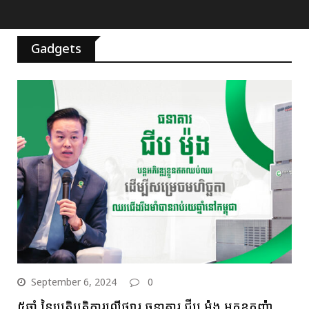
Gadgets
September 6, 2024
0
៥ឆ្នាំ នៃប្រតិបត្តិការលើផ្សារ ធនាគារ ជីប ម៉ុង អ្នកឧកញ៉ា