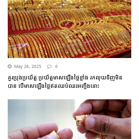
May 26, 2025
0
គួរប្រុងប្រយ័ត្ន ប្រយ័ត្នមាសឡើងថ្លៃខ្លាំង រកលុយទិញមិន
បាន បើមាសឡើងថ្លៃឥតឈប់ឈរអញ្ចឹងនោះ