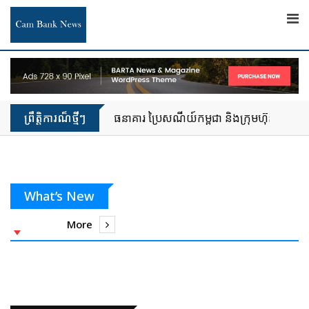
ព្រឹត្តិការណ៏ថ្មីៗ
ធនាគារ អេស៊ីលីដា សហការជាមួយក្រុមប្រឹក្សាអភិវ
What’s New
More