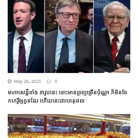
May 26, 2025
0
មហាសេដ្ឋីទាំង ៣រូបនេះ ទោះមានទ្រព្យច្រើនប៉ុណ្ណា ក៏មិនចែ
កកេរ្តិ៍ឲ្យកូនដែរ ហើយនេះជាហេតុផល