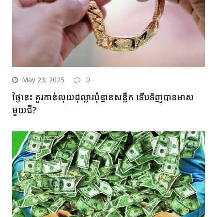
May 23, 2025
0
ថ្ងៃនេះ គួរកាន់លុយដុល្លារប៉ុន្មានសន្លឹក ទើបទិញបានមាស
មួយជី?