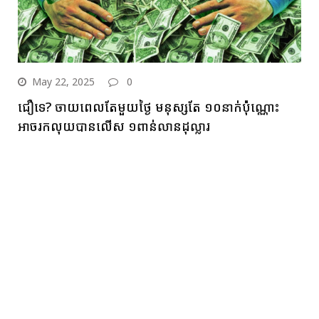
May 22, 2025
0
ជឿទេ? ចាយពេលតែមួយថ្ងៃ មនុស្សតែ ១០នាក់ប៉ុណ្ណោះ
អាចរកលុយបានលើស ១ពាន់លានដុល្លារ