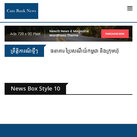
ព្រឹត្តិការណ៏ថ្មីៗ
ធនាគារ ប្រៃសណីយ៍កម្ពុជា និងក្រុមហ៊ុន អាយជី អ
News Box Style 10