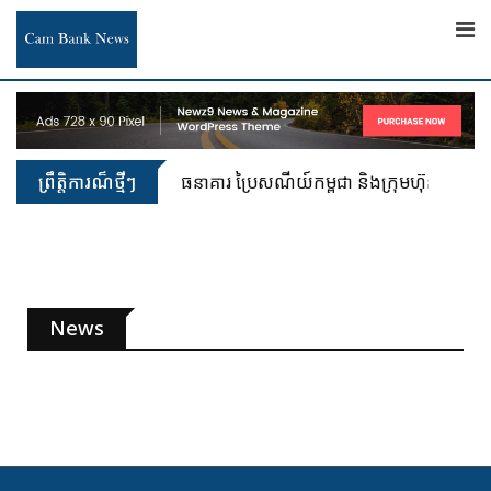
ព្រឹត្តិការណ៏ថ្មីៗ
ធនាគារ ប្រៃសណីយ៍កម្ពុជា និងក្រុមហ៊ុន អាយជី អ
News