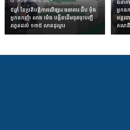
September 6, 2024
ធនាគា
៥ឆ្នាំ នៃប្រតិបត្តិការលើផ្សារ ធនាគារ ជីប ម៉ុង
អ្នកឧក
អ្នកឧកញ៉ា លាង ម៉េង បង្កីនដើមទុនចុះបញ្ជី
អន្តរជ
រហូតដល់ ១៣៥ លានដុល្លារ
គណនីស