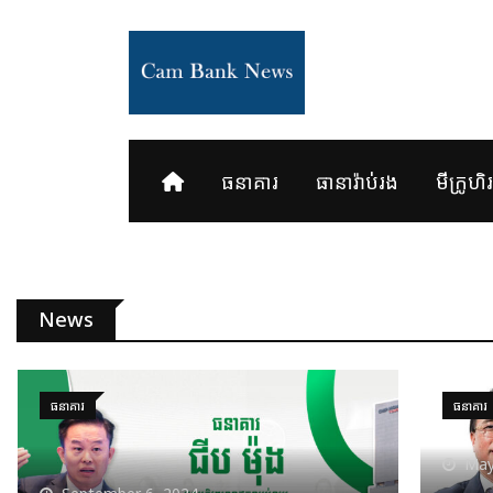
ធនាគារ
ធានារ៉ាប់រង
មីក្រូហិរញ
News
ធនាគារ
ធនាគារ
May