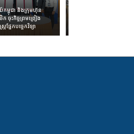
May 28, 2025
ម្ពុជា និងក្រុមហ៊ុន
កុំច្រឡំថាប្រាក់ដុល្លារ រូបិយប
ក ចុះកិច្ចព្រមព្រៀង
មានហាងឆេងថ្លៃជាងគេបំផុត
្រផ្នែកបច្ចេកវិទ្យា
ពិភពលោក