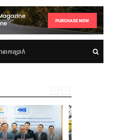
ាការប្រាក់
ហាងឆេង