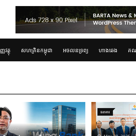
្ញវត្ថុ
សហគ្រិនកម្ពុជា
អចលនទ្រព្យ
ហាងឆេង
គណន
ធនាគារ
 29, 2025