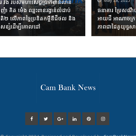
May 28, 2025
រ វីង របស់មហាសេដ្ឋីប្រាក់ពាន់លាន
ញ៉ា គិត ម៉េង ឈ្នះពានរង្វាន់លំដាប់
ធនាគារ ប្រៃសណីយ៍ក
ាតិ២ លើភាពច្នៃប្រឌិតកម្ចីឌីជីថល និង
អាយជី អាណាចក្រថិ
ន្សំដើម្បីគោលដៅ
ភាពជាដៃគូយុទ្ធសាស្ត