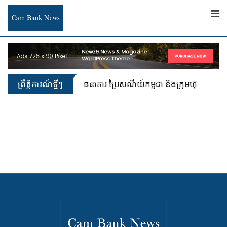
Skip
to
content
ព្រឹត្តិការណ៏ថ្មីៗ
ធនាគារ ប្រៃសណីយ៍កម្ពុជា និងក្រុមហ៊ុន អាយជី អ