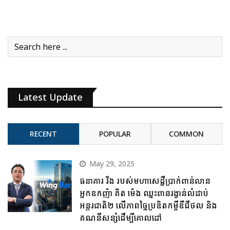
Latest Update
RECENT
POPULAR
COMMON
May 29, 2025
ធនាគារ វីង របស់មហាសេដ្ឋីប្រាក់ពាន់លាន
អ្នកឧកញ៉ា គិត ម៉េង ឈ្នះពានរង្វាន់លំដាប់
អន្តរជាតិ២ លើភាពច្នៃប្រឌិតកម្ចីឌីជីថល និង
គណនីសន្សំដើម្បីគោលដៅ