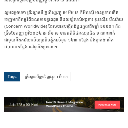
សូមជម្រាបថា គ្រឹះស្ថានមីក្រូហិរញ្ញវត្ថុ អេ អឹម ខេ ភីអិលស៊ី មានប្រភពកើត
ចេញមកពីកម្មវិធីឥណទានខ្នាតតូច និងសន្សំរបស់អង្គការ ខុនស៊ើន វើលវ៉ាយ
(Concern Worldwide)​ ដែលបានបង្កើតដំបូងក្នុងដើមឆ្នាំ ១៩៩០។​ គិត
ត្រឹមខែកញ្ញា ឆ្នាំ២០២៤ អេ អឹម ខេ មានអតិថិជនសរុបជិត ១ លាននាក់
ជាមួយនឹងការិយាល័យប្រតិបត្តិការចំនួន ១៤៣ កន្លែង និងភ្នាក់ងារជិត
៧,០០០កន្លែង នៅទូទាំងប្រទេស៕
Tags:
គ្រឹះស្ថានមីក្រូហិរញ្ញវត្ថុ អេ អឹម ខេ