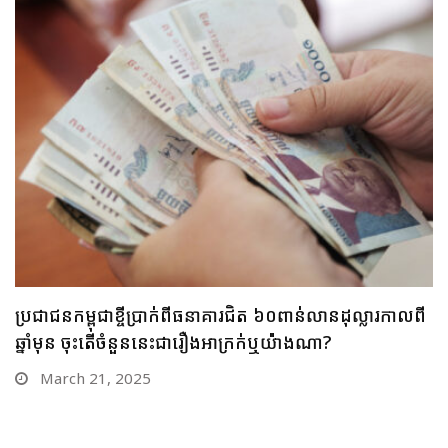
ចាយពេល ១០ឆ្នាំលើទឹកដីកម្ពុជា គ្រឹះស្ថានមីក្រូហិរញ្ញវត្ថុ ប៊ែមប៊ូ
ហ្វាយនែន កើនផលប័ត្រឥណទានច្រើនជាង ៣០លានដុល្លារ
February 14, 2025