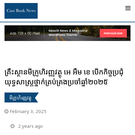
Skip
to
content
គ្រឹះស្ថានមីក្រូហិរញ្ញវត្ថុ អេ អឹម ខេ បើកកិច្ចប្រជុំ
យុទ្ធសាស្ត្រថ្នាក់គ្រប់គ្រងប្រចាំឆ្នាំ២០២៥
មីក្រូហិរញ្ញវត្ថុ
February 3, 2025
2 years ago