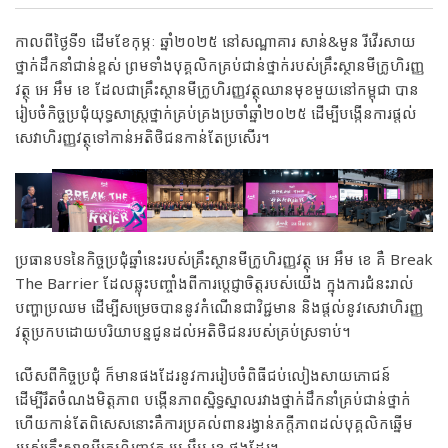
កាលពីថ្ងៃទី១ ដើមខែកុម្ភៈ ឆ្នាំ២០២៥ នៅសណ្ឋាគារ សាន់&មូន រីវើរសាយ​
ថ្នាក់ដឹកនាំជាន់ខ្ពស់ ព្រមទាំងបុគ្គលិកគ្រប់ជាន់ថ្នាក់របស់គ្រឹះស្ថានមីក្រូហិរញ្ញ
វត្ថុ អេ អឹម ខេ ដែលជាគ្រឹះស្ថានមីក្រូហិរញ្ញវត្ថុឈានមុខមួយនៅកម្ពុជា បាន
រៀបចំកិច្ចប្រជុំយុទ្ធសាស្ត្រថ្នាក់គ្រប់គ្រងប្រចាំឆ្នាំ២០២៥ ដើម្បីបង្កើនការផ្តល់
សេវាហិរញ្ញវត្ថុទៅកាន់អតិថិជនកាន់តែប្រសើរ។
ប្រធានបទនៃកិច្ចប្រជុំឆ្នាំនេះរបស់គ្រឹះស្ថានមីក្រូហិរញ្ញវត្ថុ អេ អឹម ខេ គឺ Break
The Barrier ដែលឆ្លុះបញ្ចាំងពីការប្តេជ្ញាចិត្តរបស់យើង ក្នុងការជំនះរាល់
បញ្ហាប្រឈម ដើម្បីសម្រេចបាននូវកំណើនជាវិជ្ជមាន និងផ្តល់នូវសេវាហិរញ្ញ
វត្ថុប្រកបដោយបរិយាបន្នជូនដល់អតិថិជនរបស់គ្រប់ស្រទាប់។
លើសពីកិច្ចប្រជុំ ក៏មានផងដែរនូវការរៀបចំពិធីជប់លៀងសាយ​ភោជន៍
ដើម្បីរឹតចំណងមិត្តភាព បង្កើនភាពស្និទ្ធស្នាលរវាងថ្នាក់ដឹកនាំគ្រប់ជាន់ថ្នាក់
ហើយកាន់តែពិសេសនោះគឺការប្រគល់ពានរង្វាន់ភក្តីភាពដល់បុគ្គលិកឆ្នើម
របស់គ្រឹះស្ថានមីក្រូហិរញ្ញវត្ថុ អេ អឹម ខេ ផងដែរ។