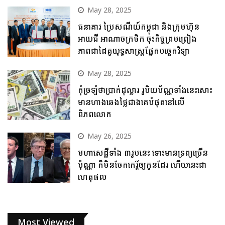
May 28, 2025
ធនាគារ ប្រៃសណីយ៍កម្ពុជា និងក្រុមហ៊ុន
អាយជី អាណាចក្រថិក ចុះកិច្ចព្រមព្រៀង
ភាពជាដៃគូយុទ្ធសាស្ត្រផ្នែកបច្ចេកវិទ្យា
May 28, 2025
កុំច្រឡំថាប្រាក់ដុល្លារ រូបិយប័ណ្ណទាំងនេះសោះ
មានហាងឆេងថ្លៃជាងគេបំផុតនៅលើ
ពិភពលោក
May 26, 2025
មហាសេដ្ឋីទាំង ៣រូបនេះ ទោះមានទ្រព្យច្រើន
ប៉ុណ្ណា ក៏មិនចែកកេរ្តិ៍ឲ្យកូនដែរ ហើយនេះជា
ហេតុផល
Most Viewed