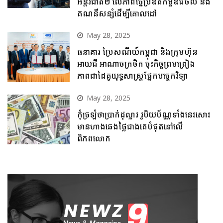
អន្តរជាតិ២ លើភាពច្នៃប្រឌិតកម្ចីឌីជីថល និង
គណនីសន្សំដើម្បីគោលដៅ
May 28, 2025
ធនាគារ ប្រៃសណីយ៍កម្ពុជា និងក្រុមហ៊ុន
អាយជី អាណាចក្រថិក ចុះកិច្ចព្រមព្រៀង
ភាពជាដៃគូយុទ្ធសាស្ត្រផ្នែកបច្ចេកវិទ្យា
May 28, 2025
កុំច្រឡំថាប្រាក់ដុល្លារ រូបិយប័ណ្ណទាំងនេះសោះ
មានហាងឆេងថ្លៃជាងគេបំផុតនៅលើ
ពិភពលោក