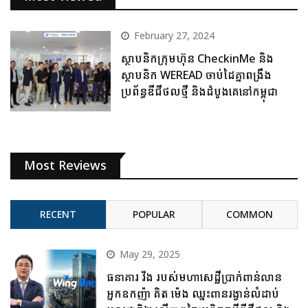
February 27, 2024
ស្ថាបនិកក្រុមហ៊ុន CheckinMe និង
ស្ថាបនិក WEREAD ចាប់ដៃគ្នាពង្រឹង
ប្រព័ន្ធឌីជីថលថ្មី និងដំបូងគេនៅកម្ពុជា
Most Reviews
RECENT
POPULAR
COMMON
May 29, 2025
ធនាគារ វីង របស់មហាសេដ្ឋីប្រាក់ពាន់លាន
អ្នកឧកញ៉ា គិត ម៉េង ឈ្នះពានរង្វាន់លំដាប់