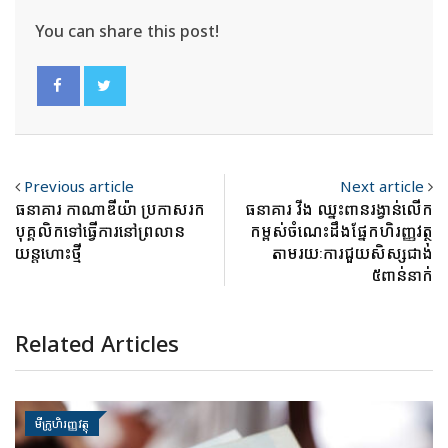
You can share this post!
Previous article
Next article
ធនាគារ កាណាឌីយ៉ា ប្រកាសរក
ធនាគារ វីង ឈ្នះពានរង្វាន់លើក
បុគ្គលិកទៅធ្វើការនៅព្រលាន
កម្ពស់ចំណេះដឹងផ្នែកហិរញ្ញវត្ថុ
យន្តហោះថ្មី
តាមរយៈការជួយសិស្សជាង
៥ពាន់នាក់
Related Articles
មីក្រូហិរញ្ញវត្ថុ