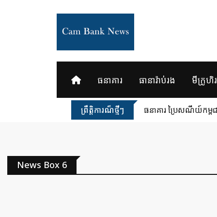
ធនាគារ
ធានារ៉ាប់រង
មីក្រូហិរញ
ព្រឹត្តិការណ៏ថ្មីៗ
ធនាគារ ប្រៃសណីយ៍កម្ពុជា
News Box 6