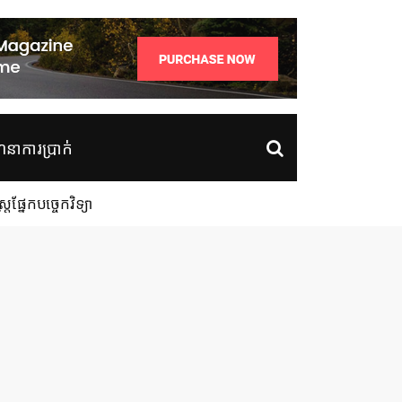
ាការប្រាក់
ផ្នែកបច្ចេកវិទ្យា