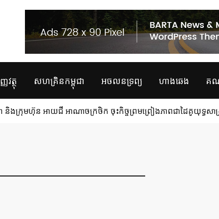
្ញវត្ថុ
សហគ្រិនកម្ពុជា
អចលនទ្រព្យ
ហាងឆេង
គណន
 និងក្រុមហ៊ុន អាយជី អាណាចក្រថិក ចុះកិច្ចព្រមព្រៀងភាពជាដៃគូយុទ្ធសាស្ត្រ